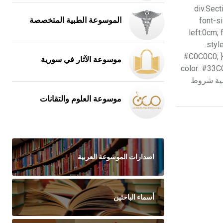
div.Sect;
font-s
الموسوعة الطبية المتخصصة
left:0cm; 
.styl
#C0C0C0; } .
موسوعة الآثار في سورية
color: #33CC3
ن حسون تعريف الوصية شروط
موسوعة العلوم والتقانات
اصدارات الموسوعة العربية
أسماء الباحثين