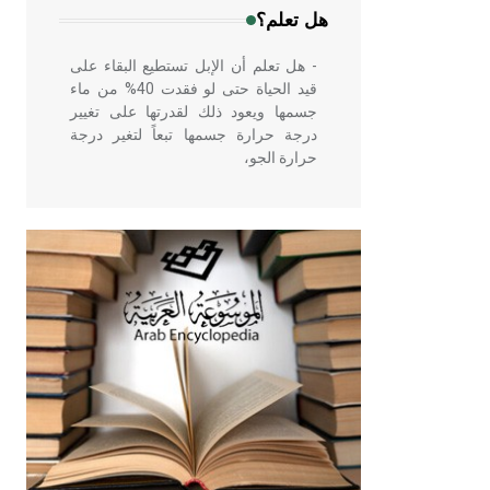
هل تعلم؟
- هل تعلم أن الإبل تستطيع البقاء على
قيد الحياة حتى لو فقدت 40% من ماء
جسمها ويعود ذلك لقدرتها على تغيير
درجة حرارة جسمها تبعاً لتغير درجة
حرارة الجو،
- هل تعلم أن أبقراط كتب في الطب
أربعة مؤلفات هي: الحكم، الأدلة، تنظيم
التغذية، ورسالته في جروح الرأس.
ويعود له الفضل بأنه حرر الطب من
الدين والفلسفة.
- هل تعلم أن المرجان إفراز حيواني
يتكون في البحر ويتركب من مادة
كربونات الكلسيوم، وهو أحمر أو شديد
الحمرة وهو أجود أنواعه، ويمتاز بكبر
الحجم ويسمى الش