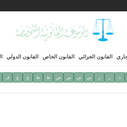
ن العالمي للغة العربية
جاري
القانون الجزائي
القانون الخاص
القانون الدولي
ال
ذ
ر
ز
س
ش
ص
ض
ط
ظ
ع
غ
ف
ية