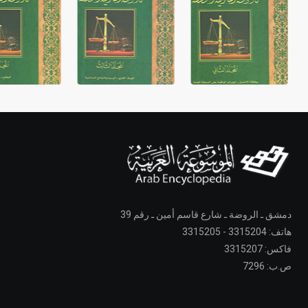
دمشق ـ الروضة ـ شارع قاسم أمين ـ رقم 39
هاتف: 3315204 - 3315205
فاكس: 3315207
ص.ب: 7296