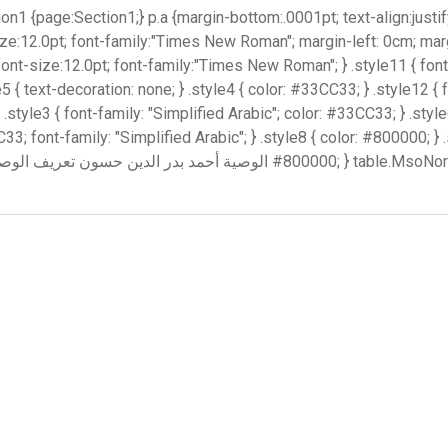
ion1 {page:Section1;} p.a {margin-bottom:.0001pt; text-align:justify; t
ize:12.0pt; font-family:"Times New Roman"; margin-left: 0cm; marg
font-size:12.0pt; font-family:"Times New Roman"; } .style11 { font
e5 { text-decoration: none; } .style4 { color: #33CC33; } .style12 {
style3 { font-family: "Simplified Arabic"; color: #33CC33; } .style
3; font-family: "Simplified Arabic"; } .style8 { color: #800000; } .
#800000; } table.MsoNormalTable {font-size:10.0pt; font-family:"Times New Roman"; } الوصية أحمد بدر الدي