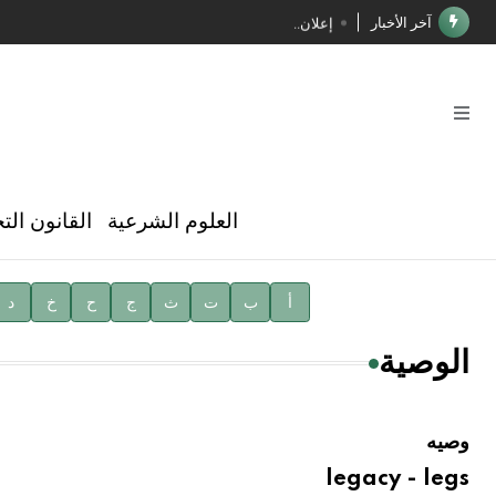
آخر الأخبار
إعلان..
فوز الأستاذ الدكتور محمود السيد بجائزة مجمع الملك سليما
صدور المجلد الثامن عشر من الموسوعة الطبية
صدور المجلد السابع من موسوعة الآثار في سورية
توصيات مجلس الإدارة
العلوم الشرعية
القانون الت
شهر الكتاب السوري
الأستاذ إياد خالد الطباع مدير عام لهيئة الموسوعة العربية
أ
ب
ت
ث
ج
ح
خ
د
دار الفكر الموزع الحصري لمنشورات هيئة الموسوعة العرب
الوصية
وصيه
legacy - legs