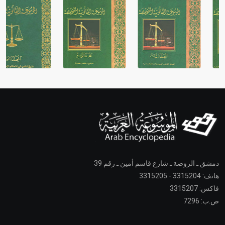
دمشق ـ الروضة ـ شارع قاسم أمين ـ رقم 39
هاتف: 3315204 - 3315205
فاكس: 3315207
ص.ب: 7296