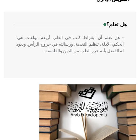
جسمها تبعاً لتغير درجة حرارة الجو،
هل تعلم؟
- هل تعلم أن أبقراط كتب في الطب أربعة مؤلفات هي:
الحكم، الأدلة، تنظيم التغذية، ورسالته في جروح الرأس. ويعود
له الفضل بأنه حرر الطب من الدين والفلسفة.
- هل تعلم أن المرجان إفراز حيواني يتكون في البحر ويتركب
من مادة كربونات الكلسيوم، وهو أحمر أو شديد الحمرة وهو
أجود أنواعه، ويمتاز بكبر الحجم ويسمى الش
هل تعلم أن الأبسيد كلمة فرنسية اللفظ تم اعتمادها مصطلحاً
أثرياً يستخدم في العمارة عموماً وفي العمارة الدينية الخاصة