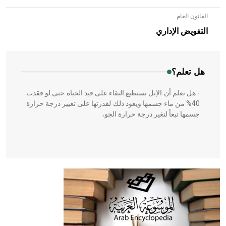
القانون العام
- هل تعلم أن الأبلق نوع من الفنون الهندسية التي ارتبطت
بالعمارة الإسلامية في بلاد الشام ومصر خاصة، حيث يحرص
التفويض الإداري
المعمار على بناء مداميكه وخاصة في الواجهات
هل تعلم؟
- هل تعلم أن الإبل تستطيع البقاء على قيد الحياة حتى لو فقدت
40% من ماء جسمها ويعود ذلك لقدرتها على تغيير درجة حرارة
جسمها تبعاً لتغير درجة حرارة الجو،
- هل تعلم أن أبقراط كتب في الطب أربعة مؤلفات هي:
الحكم، الأدلة، تنظيم التغذية، ورسالته في جروح الرأس. ويعود
له الفضل بأنه حرر الطب من الدين والفلسفة.