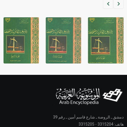
دمشق ـ الروضة ـ شارع قاسم أمين ـ رقم 39
هاتف: 3315204 - 3315205