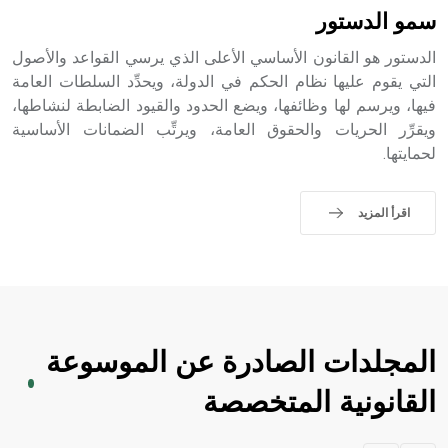
سمو الدستور
- هل تعلم أن الأبجدية الكنعانية تتألف من /22/ علامة كتابية
الدستور هو القانون الأساسي الأعلى الذي يرسي القواعد والأصول
sign تكتب منفصلة غير متصلة، وتعتمد المبدأ الأكوروفوني،
حيث تقتصر القيمة الصوتية للعلامة الك
التي يقوم عليها نظام الحكم في الدولة، ويحدِّد السلطات العامة
فيها، ويرسم لها وظائفها، ويضع الحدود والقيود الضابطة لنشاطها،
ويقرِّر الحريات والحقوق العامة، ويرتِّب الضمانات الأساسية
لحمايتها.
اقرأ المزيد
المجلدات الصادرة عن الموسوعة
القانونية المتخصصة