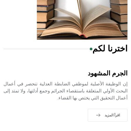
- هل تعلم أن المرجان إفراز حيواني يتكون في البحر ويتركب
من مادة كربونات الكلسيوم، وهو أحمر أو شديد الحمرة وهو
أجود أنواعه، ويمتاز بكبر الحجم ويسمى الش
اخترنا لكم
هل تعلم أن الأبسيد كلمة فرنسية اللفظ تم اعتمادها مصطلحاً
أثرياً يستخدم في العمارة عموماً وفي العمارة الدينية الخاصة
بالكنائس خصوصاً، وفي الإنكليزية أب
الجرم المشهود
إن الوظيفة الأصلية لموظفي الضابطة العدلية تنحصر في أعمال
البحث الأولي المتعلقة باستقصاء الجرائم وجمع أدلتها، ولا تمتد إلى
أعمال التحقيق التي يختص بها القضاء.
- هل تعلم أن أبجر Abgar اسم معروف جيداً يعود إلى عدد من
الملوك الذين حكموا مدينة إديسا (الرها) من أبجر الأول وحتى
التاسع، وهم ينتسبون إلى أسرة أوسروين
اقرأ المزيد