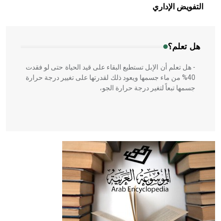
بالعمارة الإسلامية في بلاد الشام ومصر خاصة، حيث يحرص
التفويض الإداري
المعمار على بناء مداميكه وخاصة في الواجهات
هل تعلم؟
- هل تعلم أن الإبل تستطيع البقاء على قيد الحياة حتى لو فقدت
40% من ماء جسمها ويعود ذلك لقدرتها على تغيير درجة حرارة
جسمها تبعاً لتغير درجة حرارة الجو،
- هل تعلم أن أبقراط كتب في الطب أربعة مؤلفات هي:
الحكم، الأدلة، تنظيم التغذية، ورسالته في جروح الرأس. ويعود
له الفضل بأنه حرر الطب من الدين والفلسفة.
- هل تعلم أن المرجان إفراز حيواني يتكون في البحر ويتركب