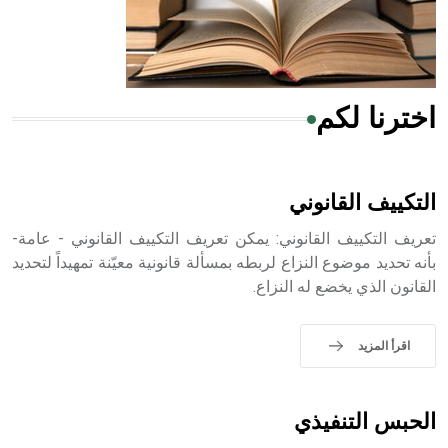
من مادة كربونات الكلسيوم، وهو أحمر أو شديد الحمرة وهو
أجود أنواعه، ويمتاز بكبر الحجم ويسمى الش
اخترنا لكم
هل تعلم أن الأبسيد كلمة فرنسية اللفظ تم اعتمادها مصطلحاً
أثرياً يستخدم في العمارة عموماً وفي العمارة الدينية الخاصة
بالكنائس خصوصاً، وفي الإنكليزية أب
التكييف القانوني
تعريف التكييف القانوني: يمكن تعريف التكييف القانوني - عامة-
بأنه تحديد موضوع النزاع لربطه بمسألة قانونية معيّنة تمهيداً لتحديد
القانون الذي يخضع له النزاع.
- هل تعلم أن أبجر Abgar اسم معروف جيداً يعود إلى عدد من
الملوك الذين حكموا مدينة إديسا (الرها) من أبجر الأول وحتى
التاسع، وهم ينتسبون إلى أسرة أوسروين
اقرأ المزيد
الحبس التنفيذي
- هل تعلم أن الأبجدية الكنعانية تتألف من /22/ علامة كتابية