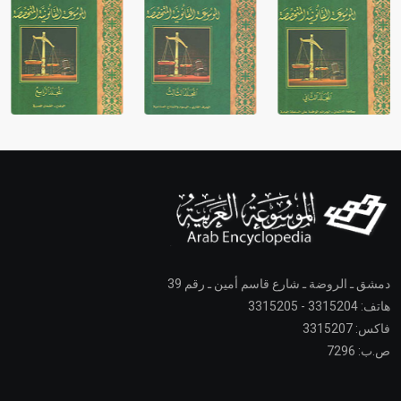
دمشق ـ الروضة ـ شارع قاسم أمين ـ رقم 39
هاتف: 3315204 - 3315205
فاكس: 3315207
ص.ب: 7296