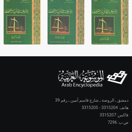
دمشق ـ الروضة ـ شارع قاسم أمين ـ رقم 39
هاتف: 3315204 - 3315205
فاكس: 3315207
ص.ب: 7296