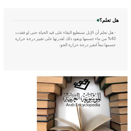
المعمار على بناء مداميكه وخاصة في الواجهات
هل تعلم؟
- هل تعلم أن الإبل تستطيع البقاء على قيد الحياة حتى لو فقدت
40% من ماء جسمها ويعود ذلك لقدرتها على تغيير درجة حرارة
جسمها تبعاً لتغير درجة حرارة الجو،
- هل تعلم أن أبقراط كتب في الطب أربعة مؤلفات هي:
الحكم، الأدلة، تنظيم التغذية، ورسالته في جروح الرأس. ويعود
له الفضل بأنه حرر الطب من الدين والفلسفة.
- هل تعلم أن المرجان إفراز حيواني يتكون في البحر ويتركب
من مادة كربونات الكلسيوم، وهو أحمر أو شديد الحمرة وهو