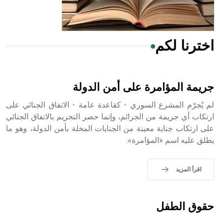
أجود أنواعه، ويمتاز بكبر الحجم ويسمى الش
اخترنا لكم
هل تعلم أن الأبسيد كلمة فرنسية اللفظ تم اعتمادها مصطلحاً
أثرياً يستخدم في العمارة عموماً وفي العمارة الدينية الخاصة
بالكنائس خصوصاً، وفي الإنكليزية أب
جريمة المؤامرة على أمن الدولة
لم يُجرّم المشرع السوري - كقاعدة عامة - الاتفاق الجنائي على
ارتكاب أي جريمة من الجرائم، وإنما حصر التجريم بالاتفاق الجنائي
على ارتكاب جناية معينة من الجنايات المخلة بأمن الدولة، وهو ما
- هل تعلم أن أبجر Abgar اسم معروف جيداً يعود إلى عدد من
يطلق عليه اسم «المؤامرة».
الملوك الذين حكموا مدينة إديسا (الرها) من أبجر الأول وحتى
التاسع، وهم ينتسبون إلى أسرة أوسروين
اقرأ المزيد
- هل تعلم أن الأبجدية الكنعانية تتألف من /22/ علامة كتابية
حقوق الطفل
sign تكتب منفصلة غير متصلة، وتعتمد المبدأ الأكوروفوني،