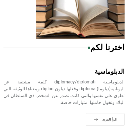
- هل تعلم أن المرجان إفراز حيواني يتكون في البحر ويتركب
من مادة كربونات الكلسيوم، وهو أحمر أو شديد الحمرة وهو
أجود أنواعه، ويمتاز بكبر الحجم ويسمى الش
اخترنا لكم
هل تعلم أن الأبسيد كلمة فرنسية اللفظ تم اعتمادها مصطلحاً
أثرياً يستخدم في العمارة عموماً وفي العمارة الدينية الخاصة
بالكنائس خصوصاً، وفي الإنكليزية أب
الدبلوماسية
الدبلوماسية diplomacy/diplomati كلمة مشتقة عن
اليونانية(دبلوما) diploma وفعلها دبلون diplon ومعناها الوثيقة التي
تطوى على نفسها والتي كانت تصدر عن الشخص ذي السلطان في
- هل تعلم أن أبجر Abgar اسم معروف جيداً يعود إلى عدد من
البلاد وتخول حاملها امتيازات خاصة.
الملوك الذين حكموا مدينة إديسا (الرها) من أبجر الأول وحتى
التاسع، وهم ينتسبون إلى أسرة أوسروين
اقرأ المزيد