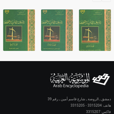
دمشق ـ الروضة ـ شارع قاسم أمين ـ رقم 39
هاتف: 3315204 - 3315205
فاكس: 3315207