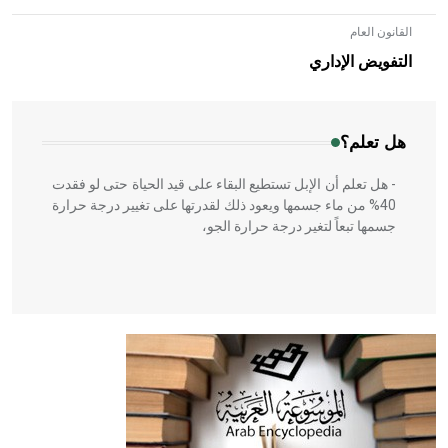
القانون العام
- هل تعلم أن الأبلق نوع من الفنون الهندسية التي ارتبطت
بالعمارة الإسلامية في بلاد الشام ومصر خاصة، حيث يحرص
التفويض الإداري
المعمار على بناء مداميكه وخاصة في الواجهات
هل تعلم؟
- هل تعلم أن الإبل تستطيع البقاء على قيد الحياة حتى لو فقدت
40% من ماء جسمها ويعود ذلك لقدرتها على تغيير درجة حرارة
جسمها تبعاً لتغير درجة حرارة الجو،
- هل تعلم أن أبقراط كتب في الطب أربعة مؤلفات هي:
الحكم، الأدلة، تنظيم التغذية، ورسالته في جروح الرأس. ويعود
له الفضل بأنه حرر الطب من الدين والفلسفة.