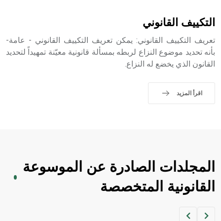
- هل تعلم أن الأبجدية الكنعانية تتألف من /22/ علامة كتابية
التكييف القانوني
sign تكتب منفصلة غير متصلة، وتعتمد المبدأ الأكوروفوني،
حيث تقتصر القيمة الصوتية للعلامة الك
تعريف التكييف القانوني: يمكن تعريف التكييف القانوني - عامة-
بأنه تحديد موضوع النزاع لربطه بمسألة قانونية معيّنة تمهيداً لتحديد
القانون الذي يخضع له النزاع.
اقرأ المزيد
المجلدات الصادرة عن الموسوعة
القانونية المتخصصة