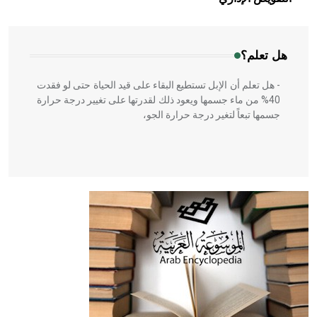
المعمار على بناء مداميكه وخاصة في الواجهات
هل تعلم؟
- هل تعلم أن الإبل تستطيع البقاء على قيد الحياة حتى لو فقدت
40% من ماء جسمها ويعود ذلك لقدرتها على تغيير درجة حرارة
جسمها تبعاً لتغير درجة حرارة الجو،
- هل تعلم أن أبقراط كتب في الطب أربعة مؤلفات هي:
الحكم، الأدلة، تنظيم التغذية، ورسالته في جروح الرأس. ويعود
له الفضل بأنه حرر الطب من الدين والفلسفة.
- هل تعلم أن المرجان إفراز حيواني يتكون في البحر ويتركب
من مادة كربونات الكلسيوم، وهو أحمر أو شديد الحمرة وهو