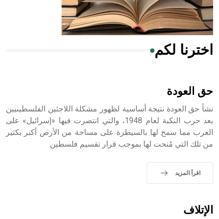
أجود أنواعه، ويمتاز بكبر الحجم ويسمى الش
اخترنا لكم
هل تعلم أن الأبسيد كلمة فرنسية اللفظ تم اعتمادها مصطلحاً
أثرياً يستخدم في العمارة عموماً وفي العمارة الدينية الخاصة
بالكنائس خصوصاً، وفي الإنكليزية أب
حق العودة
نشأ حق العودة نتيجة أساسية لظهور مشكلة اللاجئين الفلسطينيين
بعد حرب النكبة لعام 1948، والتي انتصرت فيها «إسرائيل» على
العرب مما سمح لها بالسيطرة على مساحة من الأرض أكبر بكثير
- هل تعلم أن أبجر Abgar اسم معروف جيداً يعود إلى عدد من
من تلك التي مُنحت لها بموجب قرار تقسيم فلسطين
الملوك الذين حكموا مدينة إديسا (الرها) من أبجر الأول وحتى
التاسع، وهم ينتسبون إلى أسرة أوسروين
اقرأ المزيد
- هل تعلم أن الأبجدية الكنعانية تتألف من /22/ علامة كتابية
الإتلاف
sign تكتب منفصلة غير متصلة، وتعتمد المبدأ الأكوروفوني،