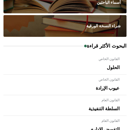
أسماء الباحثين
شراء النسخة الورقية
البحوث الأكثر قراءة
القانون الخاص
الحلول
القانون الخاص
عيوب الإرادة
القانون العام
السلطة التنفيذية
القانون العام
- هل تعلم أن الأبلق نوع من الفنون الهندسية التي ارتبطت
بالعمارة الإسلامية في بلاد الشام ومصر خاصة، حيث يحرص
التفويض الإداري