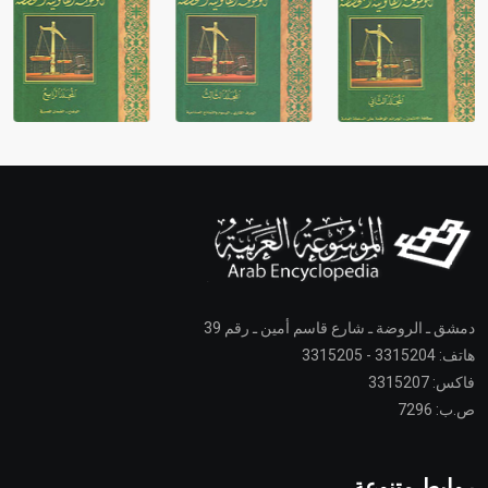
دمشق ـ الروضة ـ شارع قاسم أمين ـ رقم 39
هاتف: 3315204 - 3315205
فاكس: 3315207
ص.ب: 7296