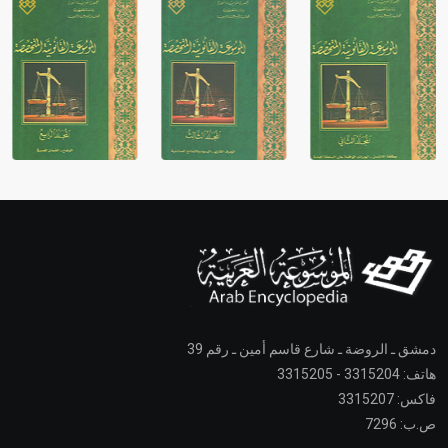
دمشق ـ الروضة ـ شارع قاسم أمين ـ رقم 39
هاتف: 3315204 - 3315205
فاكس: 3315207
ص.ب: 7296