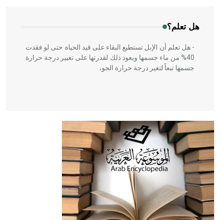
هل تعلم؟
- هل تعلم أن الإبل تستطيع البقاء على قيد الحياة حتى لو فقدت
40% من ماء جسمها ويعود ذلك لقدرتها على تغيير درجة حرارة
جسمها تبعاً لتغير درجة حرارة الجو،
- هل تعلم أن أبقراط كتب في الطب أربعة مؤلفات هي:
الحكم، الأدلة، تنظيم التغذية، ورسالته في جروح الرأس. ويعود
له الفضل بأنه حرر الطب من الدين والفلسفة.
- هل تعلم أن المرجان إفراز حيواني يتكون في البحر ويتركب
من مادة كربونات الكلسيوم، وهو أحمر أو شديد الحمرة وهو
أجود أنواعه، ويمتاز بكبر الحجم ويسمى الش