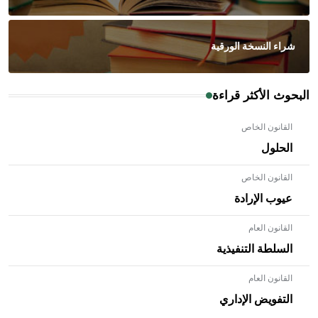
شراء النسخة الورقية
البحوث الأكثر قراءة
القانون الخاص
الحلول
القانون الخاص
عيوب الإرادة
القانون العام
السلطة التنفيذية
القانون العام
- هل تعلم أن الأبلق نوع من الفنون الهندسية التي ارتبطت
بالعمارة الإسلامية في بلاد الشام ومصر خاصة، حيث يحرص
التفويض الإداري
المعمار على بناء مداميكه وخاصة في الواجهات