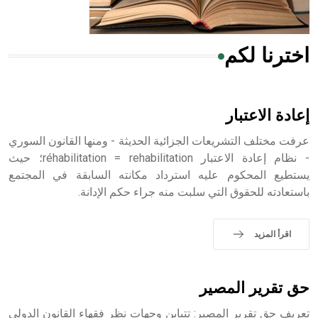
اخترنا لكم
هل تعلم أن الأبسيد كلمة فرنسية اللفظ تم اعتمادها مصطلحاً
أثرياً يستخدم في العمارة عموماً وفي العمارة الدينية الخاصة
بالكنائس خصوصاً، وفي الإنكليزية أب
إعادة الاعتبار
عرفت مختلف التشريعات الجزائية الحديثة - ومنها القانون السوري
- نظام إعادة الاعتبار réhabilitation = rehabilitation؛ حيث
يستطيع المحكوم عليه استرداد مكانته السابقة في المجتمع
- هل تعلم أن أبجر Abgar اسم معروف جيداً يعود إلى عدد من
باستعادته للحقوق التي سلبت منه جراء حكم الإدانة.
الملوك الذين حكموا مدينة إديسا (الرها) من أبجر الأول وحتى
التاسع، وهم ينتسبون إلى أسرة أوسروين
اقرأ المزيد
- هل تعلم أن الأبجدية الكنعانية تتألف من /22/ علامة كتابية
حق تقرير المصير
sign تكتب منفصلة غير متصلة، وتعتمد المبدأ الأكوروفوني،
حيث تقتصر القيمة الصوتية للعلامة الك
تعريف حق تقرير المصير: تتباين وجهات نظر فقهاء القانون الدولي