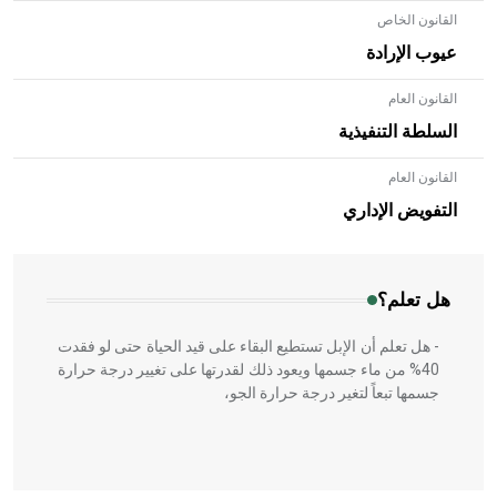
القانون الخاص
عيوب الإرادة
القانون العام
السلطة التنفيذية
القانون العام
- هل تعلم أن الأبلق نوع من الفنون الهندسية التي ارتبطت
بالعمارة الإسلامية في بلاد الشام ومصر خاصة، حيث يحرص
التفويض الإداري
المعمار على بناء مداميكه وخاصة في الواجهات
هل تعلم؟
- هل تعلم أن الإبل تستطيع البقاء على قيد الحياة حتى لو فقدت
40% من ماء جسمها ويعود ذلك لقدرتها على تغيير درجة حرارة
جسمها تبعاً لتغير درجة حرارة الجو،