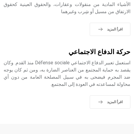
الأشياء المادية من منقولات وعقارات، والحقوق العينية كحقوق
- هل تعلم أن أبجر Abgar اسم معروف جيداً يعود إلى عدد من
الارتفاق من مسيل أو شِرب وغيرهما
الملوك الذين حكموا مدينة إديسا (الرها) من أبجر الأول وحتى
التاسع، وهم ينتسبون إلى أسرة أوسروين
اقرأ المزيد
- هل تعلم أن الأبجدية الكنعانية تتألف من /22/ علامة كتابية
حركة الدفاع الاجتماعي
sign تكتب منفصلة غير متصلة، وتعتمد المبدأ الأكوروفوني،
حيث تقتصر القيمة الصوتية للعلامة الك
استعمل تعبير الدفاع الاجتماعي Défense sociale منذ القدم. وكان
يقصد به حماية المجتمع من العناصر الضارة به، ومن ثم كان يوجه
ضد المجرم فيضحى به في سبيل المصلحة العامة من دون أي
محاولة لمساعدته في العودة إلى المجتمع.
اقرأ المزيد