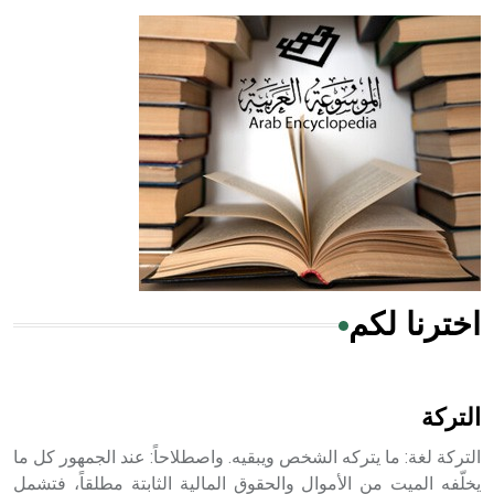
- هل تعلم أن أبقراط كتب في الطب أربعة مؤلفات هي:
الحكم، الأدلة، تنظيم التغذية، ورسالته في جروح الرأس. ويعود
له الفضل بأنه حرر الطب من الدين والفلسفة.
- هل تعلم أن المرجان إفراز حيواني يتكون في البحر ويتركب
من مادة كربونات الكلسيوم، وهو أحمر أو شديد الحمرة وهو
أجود أنواعه، ويمتاز بكبر الحجم ويسمى الش
اخترنا لكم
هل تعلم أن الأبسيد كلمة فرنسية اللفظ تم اعتمادها مصطلحاً
أثرياً يستخدم في العمارة عموماً وفي العمارة الدينية الخاصة
بالكنائس خصوصاً، وفي الإنكليزية أب
التركة
التركة لغة: ما يتركه الشخص ويبقيه. واصطلاحاً: عند الجمهور كل ما
يخلّفه الميت من الأموال والحقوق المالية الثابتة مطلقاً، فتشمل