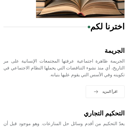
أجود أنواعه، ويمتاز بكبر الحجم ويسمى الش
اخترنا لكم
هل تعلم أن الأبسيد كلمة فرنسية اللفظ تم اعتمادها مصطلحاً
أثرياً يستخدم في العمارة عموماً وفي العمارة الدينية الخاصة
بالكنائس خصوصاً، وفي الإنكليزية أب
الجريمة
الجريمة ظاهرة اجتماعية عرفتها المجتمعات الإنسانية على مر
التاريخ، أي منذ نشوء التناقضات التي يحملها النظام الاجتماعي في
تكوينه وفي الأسس التي يقوم عليها بنيانه.
- هل تعلم أن أبجر Abgar اسم معروف جيداً يعود إلى عدد من
الملوك الذين حكموا مدينة إديسا (الرها) من أبجر الأول وحتى
التاسع، وهم ينتسبون إلى أسرة أوسروين
اقرأ المزيد
التحكيم التجاري
- هل تعلم أن الأبجدية الكنعانية تتألف من /22/ علامة كتابية
يعدّ التحكيم من أقدم وسائل حل المنازعات. وهو موجود قبل أن
sign تكتب منفصلة غير متصلة، وتعتمد المبدأ الأكوروفوني،