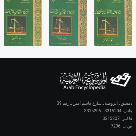
دمشق ـ الروضة ـ شارع قاسم أمين ـ رقم 39
هاتف: 3315204 - 3315205
فاكس: 3315207
ص.ب: 7296