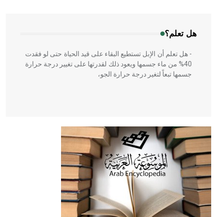
المعمار على بناء مداميكه وخاصة في الواجهات
هل تعلم؟
- هل تعلم أن الإبل تستطيع البقاء على قيد الحياة حتى لو فقدت
40% من ماء جسمها ويعود ذلك لقدرتها على تغيير درجة حرارة
جسمها تبعاً لتغير درجة حرارة الجو،
- هل تعلم أن أبقراط كتب في الطب أربعة مؤلفات هي:
الحكم، الأدلة، تنظيم التغذية، ورسالته في جروح الرأس. ويعود
له الفضل بأنه حرر الطب من الدين والفلسفة.
- هل تعلم أن المرجان إفراز حيواني يتكون في البحر ويتركب
من مادة كربونات الكلسيوم، وهو أحمر أو شديد الحمرة وهو