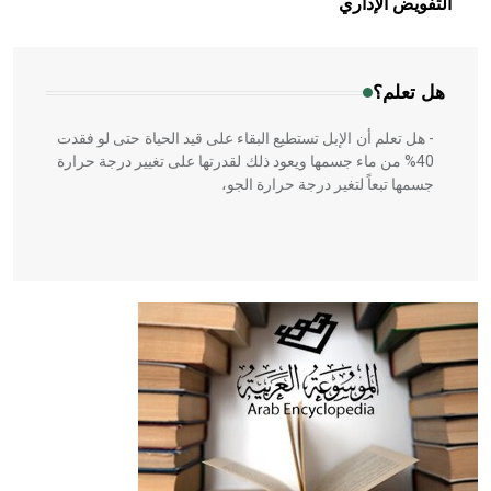
التفويض الإداري
المعمار على بناء مداميكه وخاصة في الواجهات
هل تعلم؟
- هل تعلم أن الإبل تستطيع البقاء على قيد الحياة حتى لو فقدت
40% من ماء جسمها ويعود ذلك لقدرتها على تغيير درجة حرارة
جسمها تبعاً لتغير درجة حرارة الجو،
- هل تعلم أن أبقراط كتب في الطب أربعة مؤلفات هي:
الحكم، الأدلة، تنظيم التغذية، ورسالته في جروح الرأس. ويعود
له الفضل بأنه حرر الطب من الدين والفلسفة.
- هل تعلم أن المرجان إفراز حيواني يتكون في البحر ويتركب
من مادة كربونات الكلسيوم، وهو أحمر أو شديد الحمرة وهو