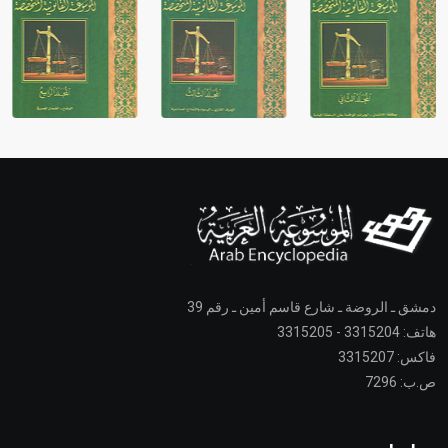
دمشق ـ الروضة ـ شارع قاسم أمين ـ رقم 39
هاتف: 3315204 - 3315205
فاكس: 3315207
ص.ب: 7296