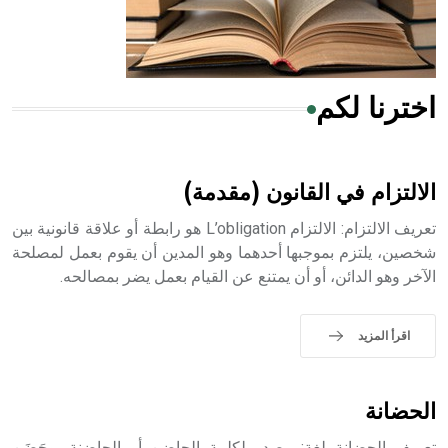
أجود أنواعه، ويمتاز بكبر الحجم ويسمى الش
اخترنا لكم
هل تعلم أن الأبسيد كلمة فرنسية اللفظ تم اعتمادها مصطلحاً
أثرياً يستخدم في العمارة عموماً وفي العمارة الدينية الخاصة
بالكنائس خصوصاً، وفي الإنكليزية أب
الالتزام في القانون (مقدمة)
تعريف الالتزام: الالتزام L’obligation هو رابطة أو علاقة قانونية بين
شخصين، يلتزم بموجبها أحدهما وهو المدين أن يقوم بعمل لمصلحة
الآخر وهو الدائن، أو أن يمتنع عن القيام بعمل يضر بمصالحه.
- هل تعلم أن أبجر Abgar اسم معروف جيداً يعود إلى عدد من
الملوك الذين حكموا مدينة إديسا (الرها) من أبجر الأول وحتى
التاسع، وهم ينتسبون إلى أسرة أوسروين
اقرأ المزيد
الحضانة
- هل تعلم أن الأبجدية الكنعانية تتألف من /22/ علامة كتابية
تعريف الحضانة لغة: مصدر لكلمة الحاضن أو الحاضنة، وحَضَن