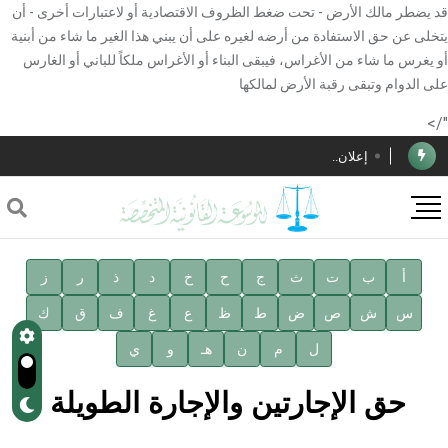
قد يضطر مالك الأرض - تحت ضغط الظروف الاقتصادية أو لاعتبارات أخرى - أن
يتخلى عن حق الاستفادة من أرضه لغيره على أن يبني هذا الغير ما شاء من أبنية
أو يغرس ما شاء من الأغراس، فيبقى البناء أو الأغراس ملكاً للباني أو الغارس
الأستاذ إياد خالد الطباع مدير عام لهيئة الموسوعة العربية
على الدوام وتبقى رقبة الأرض لمالكها
دار الفكر الموزع الحصري لمنشورات هيئة الموسوعة العربية
"/>
إعلان..
فوز الأستاذ الدكتور محمود السيد بجائزة مجمع الملك سليمان
العالمي للغة العربية
صدور المجلد الثامن عشر من الموسوعة الطبية
صدور المجلد السابع من موسوعة الآثار في سورية
أ
ب
ت
ث
ج
ح
خ
د
ذ
ر
ز
س
ش
ص
ض
ط
ظ
ع
غ
ف
ق
ك
توصيات مجلس الإدارة
ل
م
ن
هـ
و
ي
شهر الكتاب السوري
حق الإجارتين والإجارة الطويلة
الأستاذ إياد خالد الطباع مدير عام لهيئة الموسوعة العربية
دار الفكر الموزع الحصري لمنشورات هيئة الموسوعة العربية