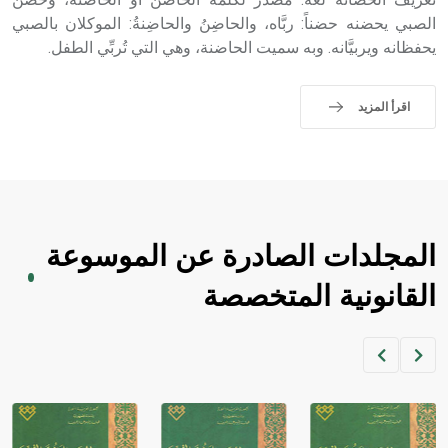
sign تكتب منفصلة غير متصلة، وتعتمد المبدأ الأكوروفوني،
حيث تقتصر القيمة الصوتية للعلامة الك
الصبي يحضنه حضناً: ربَّاه، والحاضِنُ والحاضِنةُ: الموكلان بالصبي
يحفظانه ويربيَّانه. وبه سميت الحاضنة، وهي التي تُربِّي الطفل.
اقرأ المزيد
المجلدات الصادرة عن الموسوعة
القانونية المتخصصة