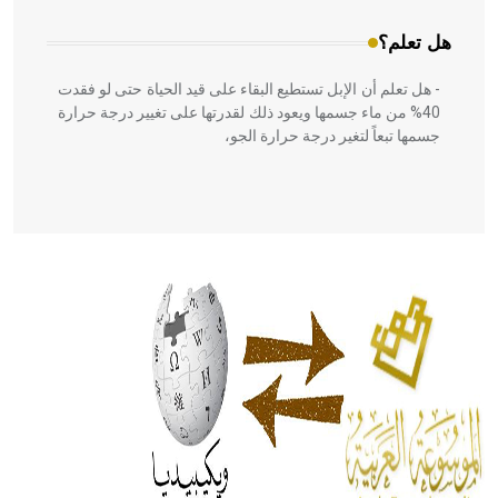
هل تعلم؟
- هل تعلم أن الإبل تستطيع البقاء على قيد الحياة حتى لو فقدت
40% من ماء جسمها ويعود ذلك لقدرتها على تغيير درجة حرارة
جسمها تبعاً لتغير درجة حرارة الجو،
- هل تعلم أن أبقراط كتب في الطب أربعة مؤلفات هي:
الحكم، الأدلة، تنظيم التغذية، ورسالته في جروح الرأس. ويعود
له الفضل بأنه حرر الطب من الدين والفلسفة.
- هل تعلم أن المرجان إفراز حيواني يتكون في البحر ويتركب
من مادة كربونات الكلسيوم، وهو أحمر أو شديد الحمرة وهو
أجود أنواعه، ويمتاز بكبر الحجم ويسمى الش