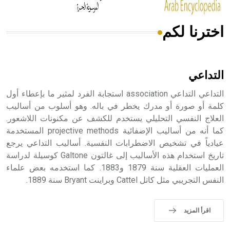
اخترنا لكم
هل تعلم أن الأبسيد كلمة فرنسية اللفظ تم اعتمادها مصطلحاً
أثرياً يستخدم في العمارة عموماً وفي العمارة الدينية الخاصة
بالكنائس خصوصاً، وفي الإنكليزية أب
التداعي
التداعي التداعي association استجابة الفرد لمثير ما بإعطاء أول
كلمة أو صورة أو مدرك يخطر في باله. وهو أسلوب من أساليب
العلاج النفسي التحليلي يستخدم للكشف عن مكنونات اللاشعور.
- هل تعلم أن أبجر Abgar اسم معروف جيداً يعود إلى عدد من
الملوك الذين حكموا مدينة إديسا (الرها) من أبجر الأول وحتى
كما أنه من أساليب الإضفائية projective methods المستخدمة
التاسع، وهم ينتسبون إلى أسرة أوسروين
عيادياً في تشخيص الاضطرابات النفسية. أساليب التداعي يرجع
تاريخ استخدام هذه الأساليب إلى غالتون Galtone كوسيلة لدراسة
العمليات العقلية سنة 1879 و1883. كما استخدمه بعض علماء
النفس التجريبي مثل كاتل Cattel وبراينت Bryant سنة 1889.
- هل تعلم أن الأبجدية الكنعانية تتألف من /22/ علامة كتابية
sign تكتب منفصلة غير متصلة، وتعتمد المبدأ الأكوروفوني،
اقرأ المزيد
حيث تقتصر القيمة الصوتية للعلامة الك