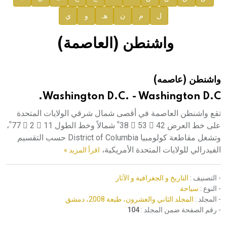
ل
م
ن
هـ
و
ي
صدور المجلد الثامن عشر من الموسوعة الطبية
إعلان..
واشنطن (العاصمة)
دار الفكر الموزع الحصري لمنشورات هيئة الموسوعة العربية
واشنطن (عاصمه)
هيئة الموسوعة العربية تطلق موسوعات جديدة في عام 2026
Washington D.C. - Washington D.C.
تقع واشنطن العاصمة في أقصى شمال شرقي الولايات المتحدة
على خط العرض 42 ً 53 َ 38 ْ شمالاً وخط الطول 11 ً 2 َ 77 ْ،
وتشغل مقاطعة كولومبيا District of Columbia حسب التقسيم
الفيدرالي للولايات المتحدة الأمريكية،
اقرأ المزيد »
- التصنيف :
التاريخ و الجغرافية و الآثار
- النوع :
سياحة
- المجلد :
المجلد الثاني والعشرون، طبعة 2008، دمشق
- رقم الصفحة ضمن المجلد :
104