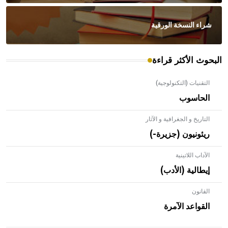
شراء النسخة الورقية
البحوث الأكثر قراءة
التقنيات (التكنولوجية)
الحاسوب
التاريخ و الجغرافية و الآثار
ريئونيون (جزيرة-)
الآداب اللاتينية
إيطالية (الأدب)
القانون
- هل تعلم أن الأبلق نوع من الفنون الهندسية التي ارتبطت
بالعمارة الإسلامية في بلاد الشام ومصر خاصة، حيث يحرص
القواعد الآمرة
المعمار على بناء مداميكه وخاصة في الواجهات