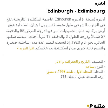
ادنبره
هيئة الموسوعة العربية تطلق موسوعات جديدة في عام 2026
Edinburgh - Edimbourg
أدنبره (مدينة -) أدنبره Edinburgh عاصمة اسكتلندة التاريخية, تقع
في الجنوب الشرقي منها, متوسطة سهول لوثيان الساحلية فوق
أرض بركانية حتتها الجموديات. تمر فيها درجة العرض 55 والدقيقة
57 شمالاً ودرجة الطول 3 والدقيقة 13 غرباً. أخذت المدينة شكلها
الحالي, نحو عام 1920, إِذ اتسعت لتضم عدة مدن ساحلية صغيرة,
ولتصبح ثانية كبرى مدن اسكتلندة بعد غلاسكو.
اقرأ المزيد »
- التصنيف :
التاريخ و الجغرافية و الآثار
- النوع :
سياحة
- المجلد :
المجلد الأول، طبعة 1998، دمشق
- رقم الصفحة ضمن المجلد :
722
متنوع