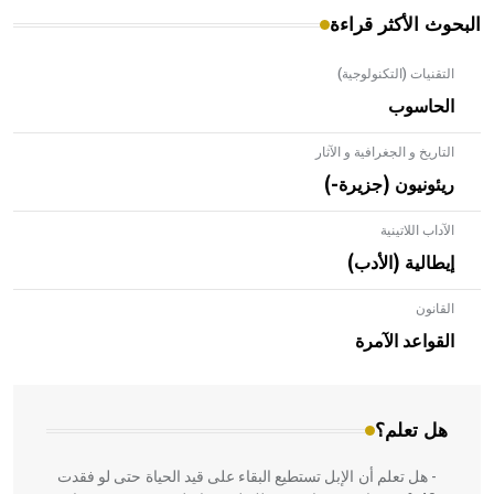
البحوث الأكثر قراءة
التقنيات (التكنولوجية)
الحاسوب
التاريخ و الجغرافية و الآثار
ريئونيون (جزيرة-)
الآداب اللاتينية
إيطالية (الأدب)
القانون
- هل تعلم أن الأبلق نوع من الفنون الهندسية التي ارتبطت
بالعمارة الإسلامية في بلاد الشام ومصر خاصة، حيث يحرص
القواعد الآمرة
المعمار على بناء مداميكه وخاصة في الواجهات
هل تعلم؟
- هل تعلم أن الإبل تستطيع البقاء على قيد الحياة حتى لو فقدت