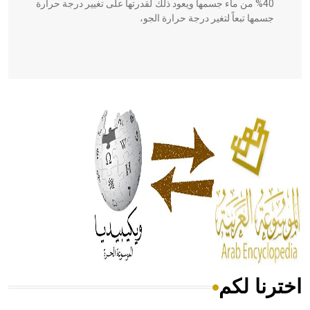
40% من ماء جسمها ويعود ذلك لقدرتها على تغيير درجة حرارة
جسمها تبعاً لتغير درجة حرارة الجو،
- هل تعلم أن أبقراط كتب في الطب أربعة مؤلفات هي:
الحكم، الأدلة، تنظيم التغذية، ورسالته في جروح الرأس. ويعود
له الفضل بأنه حرر الطب من الدين والفلسفة.
- هل تعلم أن المرجان إفراز حيواني يتكون في البحر ويتركب
من مادة كربونات الكلسيوم، وهو أحمر أو شديد الحمرة وهو
أجود أنواعه، ويمتاز بكبر الحجم ويسمى الش
اخترنا لكم
هل تعلم أن الأبسيد كلمة فرنسية اللفظ تم اعتمادها مصطلحاً