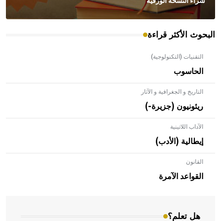
شراء النسخة الورقية
البحوث الأكثر قراءة
التقنيات (التكنولوجية)
الحاسوب
التاريخ و الجغرافية و الآثار
ريئونيون (جزيرة-)
الآداب اللاتينية
إيطالية (الأدب)
القانون
- هل تعلم أن الأبلق نوع من الفنون الهندسية التي ارتبطت
بالعمارة الإسلامية في بلاد الشام ومصر خاصة، حيث يحرص
القواعد الآمرة
المعمار على بناء مداميكه وخاصة في الواجهات
هل تعلم؟