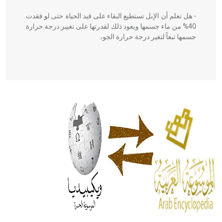
- هل تعلم أن الإبل تستطيع البقاء على قيد الحياة حتى لو فقدت
40% من ماء جسمها ويعود ذلك لقدرتها على تغيير درجة حرارة
جسمها تبعاً لتغير درجة حرارة الجو،
- هل تعلم أن أبقراط كتب في الطب أربعة مؤلفات هي:
الحكم، الأدلة، تنظيم التغذية، ورسالته في جروح الرأس. ويعود
له الفضل بأنه حرر الطب من الدين والفلسفة.
- هل تعلم أن المرجان إفراز حيواني يتكون في البحر ويتركب
من مادة كربونات الكلسيوم، وهو أحمر أو شديد الحمرة وهو
أجود أنواعه، ويمتاز بكبر الحجم ويسمى الش