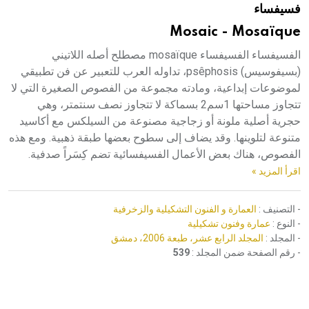
فسيفساء
هيئة الموسوعة العربية تطلق موسوعات جديدة في عام 2026
Mosaic - Mosaïque
الفسيفساء الفسيفساء mosaïque مصطلح أصله اللاتيني
(بسيفوسيس) psêphosis، تداوله العرب للتعبير عن فن تطبيقي
لموضوعات إبداعية، ومادته مجموعة من الفصوص الصغيرة التي لا
تتجاوز مساحتها 1سم2 بسماكة لا تتجاوز نصف سنتمتر، وهي
حجرية أصلية ملونة أو زجاجية مصنوعة من السيلكس مع أكاسيد
متنوعة لتلوينها. وقد يضاف إلى سطوح بعضها طبقة ذهبية. ومع هذه
الفصوص، هناك بعض الأعمال الفسيفسائية تضم كِسَراً صدفية.
اقرأ المزيد »
- التصنيف :
العمارة و الفنون التشكيلية والزخرفية
- النوع :
عمارة وفنون تشكيلية
- المجلد :
المجلد الرابع عشر، طبعة 2006، دمشق
- رقم الصفحة ضمن المجلد :
539