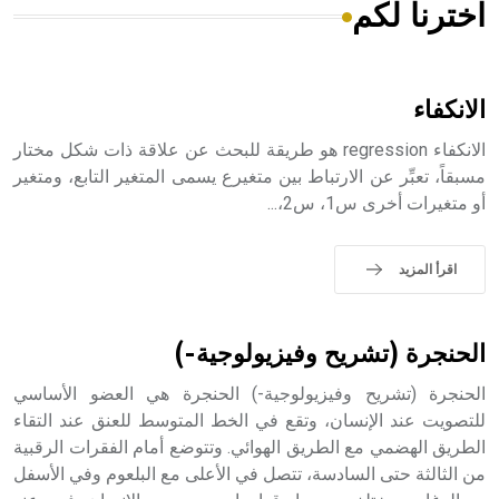
اخترنا لكم
هل تعلم أن الأبسيد كلمة فرنسية اللفظ تم اعتمادها مصطلحاً
أثرياً يستخدم في العمارة عموماً وفي العمارة الدينية الخاصة
بالكنائس خصوصاً، وفي الإنكليزية أب
الانكفاء
الانكفاء regression هو طريقة للبحث عن علاقة ذات شكل مختار
مسبقاً، تعبِّر عن الارتباط بين متغيرع يسمى المتغير التابع، ومتغير
أو متغيرات أخرى س1، س2،...
- هل تعلم أن أبجر Abgar اسم معروف جيداً يعود إلى عدد من
الملوك الذين حكموا مدينة إديسا (الرها) من أبجر الأول وحتى
التاسع، وهم ينتسبون إلى أسرة أوسروين
اقرأ المزيد
الحنجرة (تشريح وفيزيولوجية-)
- هل تعلم أن الأبجدية الكنعانية تتألف من /22/ علامة كتابية
الحنجرة (تشريح وفيزيولوجية-) الحنجرة هي العضو الأساسي
sign تكتب منفصلة غير متصلة، وتعتمد المبدأ الأكوروفوني،
حيث تقتصر القيمة الصوتية للعلامة الك
للتصويت عند الإنسان، وتقع في الخط المتوسط للعنق عند التقاء
الطريق الهضمي مع الطريق الهوائي. وتتوضع أمام الفقرات الرقبية
من الثالثة حتى السادسة، تتصل في الأعلى مع البلعوم وفي الأسفل