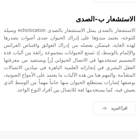
- هل تعلم أن الأبجدية الكنعانية تتألف من /22/ علامة كتابية
sign تكتب منفصلة غير متصلة، وتعتمد المبدأ الأكوروفوني،
الاستشعار ب-الصدى
حيث تقتصر القيمة الصوتية للعلامة الك
الاستشعار بالصدى يمثل الاستشعار بالصدى echolocation وسيلة
للتوجه، يعتمد مبدؤها على إدراك الحيوان صدى أصوات يصدرها
لهذه الغاية، فيتمكن بفضله من إدراك العوائق واقتناص الفرائس
والإلمام بالوسط، إذ تتمتع الحيوانات بمجموعة رائعة من آليات فذة
التصميم تستخدمها في الاتصال الحيواني [ر] ويستفيد من معرفتها
العقل البشري في إنجازاته العلمية الباهرة في ميادين الاتصالات
المتقدِّمة. والمهم هنا من هذه الآليات ما يعتمد على الأمواج الصوتية،
بوصفها إشارات يستطلع الحيوان منها جانباً مهماً من الوسط الذي
يعيش فيه، كما يستخدمها لغة للاتصال بين أفراد النوع الواحد.
اقرأ المزيد