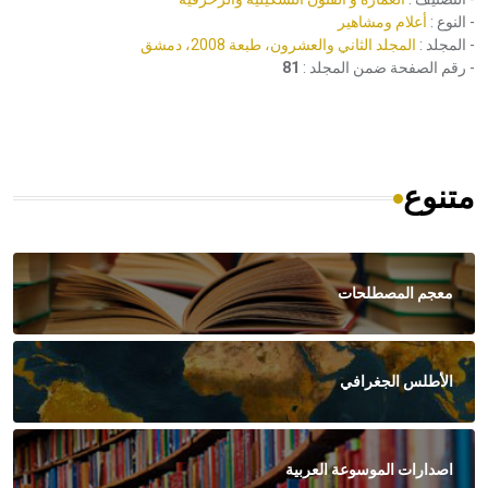
- النوع :
أعلام ومشاهير
- المجلد :
المجلد الثاني والعشرون، طبعة 2008، دمشق
- رقم الصفحة ضمن المجلد :
81
متنوع
معجم المصطلحات
الأطلس الجغرافي
اصدارات الموسوعة العربية