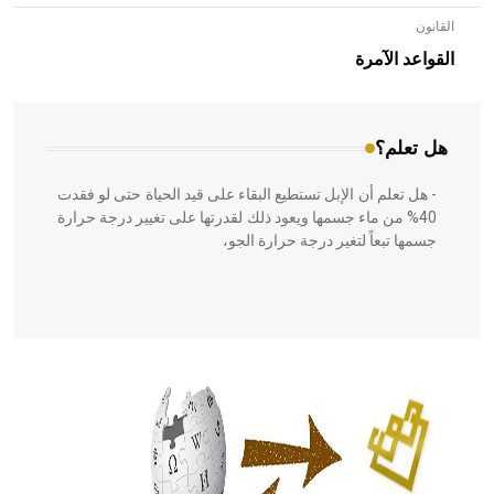
القانون
- هل تعلم أن الأبلق نوع من الفنون الهندسية التي ارتبطت
بالعمارة الإسلامية في بلاد الشام ومصر خاصة، حيث يحرص
القواعد الآمرة
المعمار على بناء مداميكه وخاصة في الواجهات
هل تعلم؟
- هل تعلم أن الإبل تستطيع البقاء على قيد الحياة حتى لو فقدت
40% من ماء جسمها ويعود ذلك لقدرتها على تغيير درجة حرارة
جسمها تبعاً لتغير درجة حرارة الجو،
- هل تعلم أن أبقراط كتب في الطب أربعة مؤلفات هي:
الحكم، الأدلة، تنظيم التغذية، ورسالته في جروح الرأس. ويعود
له الفضل بأنه حرر الطب من الدين والفلسفة.