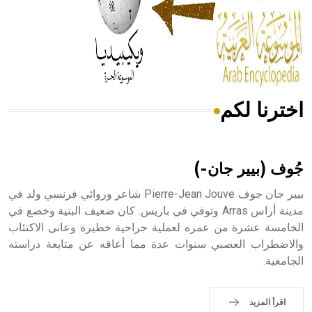
- هل تعلم أن المرجان إفراز حيواني يتكون في البحر ويتركب
من مادة كربونات الكلسيوم، وهو أحمر أو شديد الحمرة وهو
أجود أنواعه، ويمتاز بكبر الحجم ويسمى الش
اخترنا لكم
هل تعلم أن الأبسيد كلمة فرنسية اللفظ تم اعتمادها مصطلحاً
أثرياً يستخدم في العمارة عموماً وفي العمارة الدينية الخاصة
بالكنائس خصوصاً، وفي الإنكليزية أب
جُوف (بيير جان-)
بيير جان جوف Pierre-Jean Jouve شاعر وروائي فرنسي ولد في
مدينة أراس Arras وتوفي في باريس. كان ضعيف البنية وخضع في
الخامسة عشرة من عمره لعملية جراحية خطيرة وعانى الاكتئاب
- هل تعلم أن أبجر Abgar اسم معروف جيداً يعود إلى عدد من
الملوك الذين حكموا مدينة إديسا (الرها) من أبجر الأول وحتى
والاضطراب العصبي سنوات عدة مما أعاقه عن متابعة دراسته
التاسع، وهم ينتسبون إلى أسرة أوسروين
الجامعية.
اقرأ المزيد