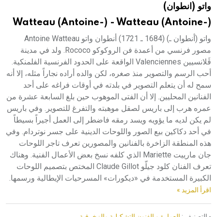
واتو (انطوان)
هيئة الموسوعة العربية تطلق موسوعات جديدة في عام 2026
Watteau (Antoine-) - Watteau (Antoine-)
واتو (أنطوان ـ) (1684 ـ 1721) أنطوان واتو Antoine Watteau
مصور فرنسي من أعمدة فن الروكوكو Rococo. ولد في مدينة
ڤَلانسيين Valenciennes الواقعة على الحدود الفرنسية الفلمنكية.
أحب الرسم والتصوير منذ صغره، لكن والده أراده نجاراً مثله، إلا أنه
سمح له أن يتعلم التصوير في بلدته في أوقات فراغه على أحد
الفنانين المحليين. إلا أن الفتى الموهوب حين بلغ السابعة عشرة من
عمره هرب إلى باريس لصقل موهبته والتفرغ للتصوير. وفي باريس
لم يكن لديه ما يؤويه ويسد رمقه فاضطر إلى العمل أجيراً بسيطاً
في أحد دكاكين بيع الصور واللوحات الدينية على جسر نوتردام. وفي
هذه المنطقة الزاخرة بالفنانين والمصورين تعرف تاجر اللوحات
جان مارييت Mariette الذي كلفه نسخ بعض الأعمال الفنية. وهناك
تعرف الفنان كلود جيلّو Claude Gillot المختص بتصميم اللوحات
الكبيرة المستخدمة في «ديكورات» المسرحيات الإيطالية ورسمها.
اقرأ المزيد »
- التصنيف :
العمارة و الفنون التشكيلية والزخرفية