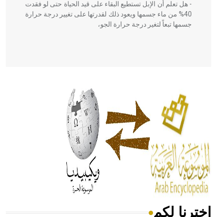
- هل تعلم أن الإبل تستطيع البقاء على قيد الحياة حتى لو فقدت
40% من ماء جسمها ويعود ذلك لقدرتها على تغيير درجة حرارة
جسمها تبعاً لتغير درجة حرارة الجو،
- هل تعلم أن أبقراط كتب في الطب أربعة مؤلفات هي:
الحكم، الأدلة، تنظيم التغذية، ورسالته في جروح الرأس. ويعود
له الفضل بأنه حرر الطب من الدين والفلسفة.
- هل تعلم أن المرجان إفراز حيواني يتكون في البحر ويتركب
من مادة كربونات الكلسيوم، وهو أحمر أو شديد الحمرة وهو
أجود أنواعه، ويمتاز بكبر الحجم ويسمى الش
اخترنا لكم