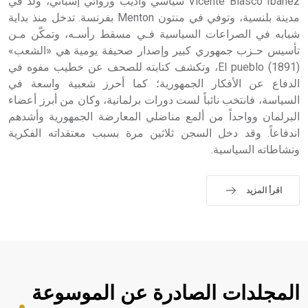
Vicente Blasco Ibanez سياسي وأديب وروائي إسباني، ولد في
مدينة بلنسية، وتوفي في منتون Menton بفرنسة. تدخل منذ بداية
شبابه في الصراعات السياسية فـي مسقط رأسـه، وتمكّن مـن
تأسيس حـزب جمهوري كبير وإصدار صحيفة يومية هي «الشعب»
(1891) El pueblo، وتكشف كتابته للصحف عن خطيب مفوه في
الدفاع عن الأفكار الجمهورية؛ كما أحرز شعبية واسعة في
السياسة، فانتخب نائباً لست دورات برلمانية، وكان من أبرز أعضاء
البرلمان وواحداً من ألمع مناضلي المعارضة الجمهورية وأشدهم
اندفاعاً. وقد دخل السجن ثلاثين مرة بسبب معتقداته الفكرية
ونشاطاته السياسية.
اقرأ المزيد
المجلدات الصادرة عن الموسوعة