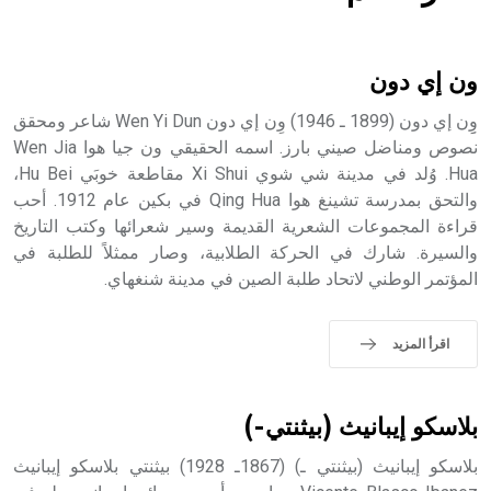
هل تعلم أن الأبسيد كلمة فرنسية اللفظ تم اعتمادها مصطلحاً
أثرياً يستخدم في العمارة عموماً وفي العمارة الدينية الخاصة
بالكنائس خصوصاً، وفي الإنكليزية أب
ون إي دون
وِِن إي دون (1899 ـ 1946) وِن إي دون Wen Yi Dun شاعر ومحقق
نصوص ومناضل صيني بارز. اسمه الحقيقي ون جيا هوا Wen Jia
Hua. وُلد في مدينة شي شوي Xi Shui مقاطعة خوبَي Hu Bei،
- هل تعلم أن أبجر Abgar اسم معروف جيداً يعود إلى عدد من
الملوك الذين حكموا مدينة إديسا (الرها) من أبجر الأول وحتى
والتحق بمدرسة تشينغ هوا Qing Hua في بكين عام 1912. أحب
التاسع، وهم ينتسبون إلى أسرة أوسروين
قراءة المجموعات الشعرية القديمة وسير شعرائها وكتب التاريخ
والسيرة. شارك في الحركة الطلابية، وصار ممثلاً للطلبة في
المؤتمر الوطني لاتحاد طلبة الصين في مدينة شنغهاي.
- هل تعلم أن الأبجدية الكنعانية تتألف من /22/ علامة كتابية
اقرأ المزيد
sign تكتب منفصلة غير متصلة، وتعتمد المبدأ الأكوروفوني،
حيث تقتصر القيمة الصوتية للعلامة الك
بلاسكو إيبانيث (بيثنتي-)
بلاسكو إيبانيث (بيثنتي ـ) (1867ـ 1928) بيثنتي بلاسكو إيبانيث