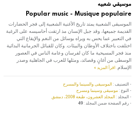
موسيقي شعبيه
هيئة الموسوعة العربية تطلق موسوعات جديدة في عام 2026
Popular music - Musique populaire
الموسيقى الشعبية يمتد تاريخ الأغنية الشعبية إلى فجر الحضارات
القديمة جميعها، وقد جبل الإنسان مذ ارتقت أحاسيسه على الرغبة
في التعبير عما يحس به ويراه بوسائل من النغم والإيقاع التي
اختلفت باختلاف الأوطان والبيئات. وكان للقبائل الجرمانية البدائية
منذ فجر المسيحية ما كان لفرسان وعامة الناس في العصور
الوسطى من أغانٍ وقصائد، ومثلها للعرب في الجاهلية وصدر
الإسلام.
اقرأ المزيد »
- التصنيف :
الموسيقى والسينما والمسرح
- النوع :
موسيقى وسينما ومسرح
- المجلد :
المجلد العشرون، طبعة 2008، دمشق
- رقم الصفحة ضمن المجلد :
49