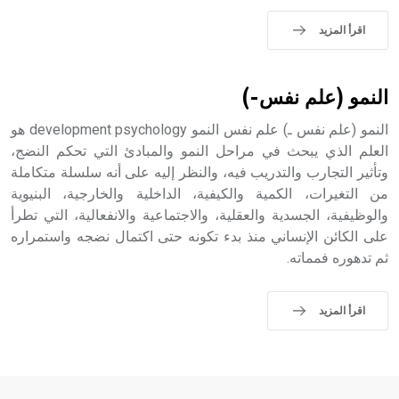
- هل تعلم أن الأبجدية الكنعانية تتألف من /22/ علامة كتابية
sign تكتب منفصلة غير متصلة، وتعتمد المبدأ الأكوروفوني،
اقرأ المزيد
حيث تقتصر القيمة الصوتية للعلامة الك
النمو (علم نفس-)
النمو (علم نفس ـ) علم نفس النمو development psychology هو
العلم الذي يبحث في مراحل النمو والمبادئ التي تحكم النضج،
وتأثير التجارب والتدريب فيه، والنظر إليه على أنه سلسلة متكاملة
من التغيرات، الكمية والكيفية، الداخلية والخارجية، البنيوية
والوظيفية، الجسدية والعقلية، والاجتماعية والانفعالية، التي تطرأ
على الكائن الإنساني منذ بدء تكونه حتى اكتمال نضجه واستمراره
ثم تدهوره فمماته.
اقرأ المزيد