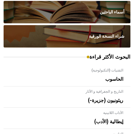
أسماء الباحثين
شراء النسخة الورقية
البحوث الأكثر قراءة
التقنيات (التكنولوجية)
الحاسوب
التاريخ و الجغرافية و الآثار
ريئونيون (جزيرة-)
الآداب اللاتينية
إيطالية (الأدب)