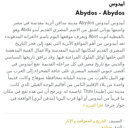
ابيدوس
هيئة الموسوعة العربية تطلق موسوعات جديدة في عام 2026
Abydos - Abydos
أبيدوس أبيدوس Abydos مدينة مدافن أثرية مقدسة في مصر
واسمها يوناني اشتق من الاسم المصري القديم آبدو Abdu وهو
بالقبطية آبوت Abot ويعرف موقعها اليوم باسم «العرابة المدفونة».
تعد أبيدوس من أهم المواقع الأثرية التي تعود إِلى فجر التاريخ
المصري القديم لمكانتها الدينية المقدسة والأعمال الفنية المدهشة
التي خلفها أوائل الملوك الفراعنة فيها. وقد ترافق تاريخها السياسي
والديني مع تاريخ مصر في كل مراحله القديمة. تقع أبيدوس في
أقصى جنوبي الصعيد المصري على حافة الصحراء, إِلى الغرب من
نهر النيل بالقرب من مدينة البليانة بمحافظة سوهاج وكانت قديماً
واحدة من بلاد الإقليم الثامن من أقاليم الوجه القبلي الذي كانت
مدينة ثني (طينة) Thini عاصمة له. ويرجح أن ثني هذه تقع في مكان
ما قريباً من أبيدوس أو أنها قرب البربا (مدفن أثري) الواقعة في
جوار جرجا.
اقرأ المزيد »
- التصنيف :
التاريخ و الجغرافية و الآثار
- النوع :
سياحة