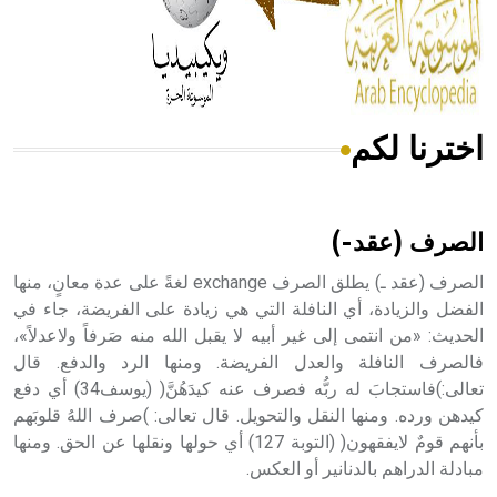
- هل تعلم أن المرجان إفراز حيواني يتكون في البحر ويتركب
من مادة كربونات الكلسيوم، وهو أحمر أو شديد الحمرة وهو
أجود أنواعه، ويمتاز بكبر الحجم ويسمى الش
اخترنا لكم
هل تعلم أن الأبسيد كلمة فرنسية اللفظ تم اعتمادها مصطلحاً
أثرياً يستخدم في العمارة عموماً وفي العمارة الدينية الخاصة
بالكنائس خصوصاً، وفي الإنكليزية أب
الصرف (عقد-)
الصرف (عقد ـ) يطلق الصرف exchange لغةً على عدة معانٍ، منها
الفضل والزيادة، أي النافلة التي هي زيادة على الفريضة، جاء في
الحديث: «من انتمى إلى غير أبيه لا يقبل الله منه صَرفاً ولاعدلاً»،
- هل تعلم أن أبجر Abgar اسم معروف جيداً يعود إلى عدد من
الملوك الذين حكموا مدينة إديسا (الرها) من أبجر الأول وحتى
فالصرف النافلة والعدل الفريضة. ومنها الرد والدفع. قال
التاسع، وهم ينتسبون إلى أسرة أوسروين
تعالى:)فاستجابَ له ربُّه فصرف عنه كيدَهُنَّ( (يوسف34) أي دفع
كيدهن ورده. ومنها النقل والتحويل. قال تعالى: )صرف اللهُ قلوبَهم
بأنهم قومٌ لايفقهون( (التوبة 127) أي حولها ونقلها عن الحق. ومنها
مبادلة الدراهم بالدنانير أو العكس.