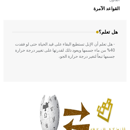
القانون
- هل تعلم أن الأبلق نوع من الفنون الهندسية التي ارتبطت
بالعمارة الإسلامية في بلاد الشام ومصر خاصة، حيث يحرص
القواعد الآمرة
المعمار على بناء مداميكه وخاصة في الواجهات
هل تعلم؟
- هل تعلم أن الإبل تستطيع البقاء على قيد الحياة حتى لو فقدت
40% من ماء جسمها ويعود ذلك لقدرتها على تغيير درجة حرارة
جسمها تبعاً لتغير درجة حرارة الجو،
- هل تعلم أن أبقراط كتب في الطب أربعة مؤلفات هي:
الحكم، الأدلة، تنظيم التغذية، ورسالته في جروح الرأس. ويعود
له الفضل بأنه حرر الطب من الدين والفلسفة.