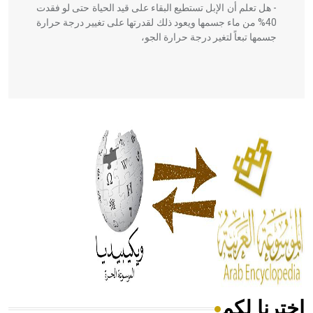
- هل تعلم أن الإبل تستطيع البقاء على قيد الحياة حتى لو فقدت
40% من ماء جسمها ويعود ذلك لقدرتها على تغيير درجة حرارة
جسمها تبعاً لتغير درجة حرارة الجو،
- هل تعلم أن أبقراط كتب في الطب أربعة مؤلفات هي:
الحكم، الأدلة، تنظيم التغذية، ورسالته في جروح الرأس. ويعود
له الفضل بأنه حرر الطب من الدين والفلسفة.
- هل تعلم أن المرجان إفراز حيواني يتكون في البحر ويتركب
من مادة كربونات الكلسيوم، وهو أحمر أو شديد الحمرة وهو
أجود أنواعه، ويمتاز بكبر الحجم ويسمى الش
اخترنا لكم