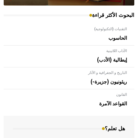
البحوث الأكثر قراءة
التقنيات (التكنولوجية)
الحاسوب
الآداب اللاتينية
إيطالية (الأدب)
التاريخ و الجغرافية و الآثار
ريئونيون (جزيرة-)
القانون
- هل تعلم أن الأبلق نوع من الفنون الهندسية التي ارتبطت
بالعمارة الإسلامية في بلاد الشام ومصر خاصة، حيث يحرص
القواعد الآمرة
المعمار على بناء مداميكه وخاصة في الواجهات
هل تعلم؟