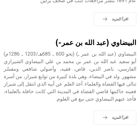
عام 1891 بنشر مراجعات كتب في صحف برلين.
اقرأ المزيد
البيضاوي (عبد الله بن عمر-)
البيضاوي (عبد الله بن عمر ـ) (نحو 600 ـ 685هـ/1203 ـ 1286م)
أبو سعيد عبد الله بن عمر بن محمد بن علي البيضاوي الشيرازي
الفارسي، ناصر الدين، قاض، فقيه، وأصولي شافعي ومفسّر
مشهور. ولد في البيضاء، وهي بلدة كبيرة من توابع شيراز، من أسرة
تتالى فيها القضاة والعلماء. أخذ العلم عن أبيه الذي انتقل إلى شيراز
فعينه حاكمها قاضي القضاة في المدينة التي كانت حافلة بالعلماء،
فأخذ عنهم البيضاوي حتى نبغ في العلوم.
اقرأ المزيد