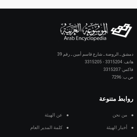
دمشق ـ الروضة ـ شارع قاسم أمين ـ رقم 39
هاتف: 3315204 - 3315205
فاكس: 3315207
ص.ب: 7296
روابط متنوعة
من نحن
عن الهيئة
أخبار الهيئة
كلمة المدير العام