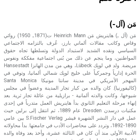
هل تعلم أن الأبسيد كلمة فرنسية اللفظ تم اعتمادها مصطلحاً
أثرياً يستخدم في العمارة عموماً وفي العمارة الدينية الخاصة
بالكنائس خصوصاً، وفي الإنكليزية أب
مَن (آل-)
مَن (آل ـ) هاينريش مَن Heinrich Mann ت(1871ـ 1950) روائي
وقاص وكاتب مقالات ألماني بارز، عُرف بالتزامه الاجتماعي
السياسي ونقده الشديد لاستبداد الدولة وتسلطها تجاه حقوق
- هل تعلم أن أبجر Abgar اسم معروف جيداً يعود إلى عدد من
الملوك الذين حكموا مدينة إديسا (الرها) من أبجر الأول وحتى
المواطنين، وما ينجم عن ذلك من بُنى اجتماعية مفككة ونفوس
التاسع، وهم ينتسبون إلى أسرة أوسروين
مريضة. ولد في لوبِك Lübeck، وهي من مدن الهانزا Hansestadt
الحرة إدارياً وجمركياً على خليج لوبِك شمالي ألمانيا، وتوفي في
المهجر الأمريكي في مدينة سانتا مونيكا Santa Monica
(كاليفورنيا). كان والده من كبار تجار المدينة وعضواً في مجلس
شيوخها، وكانت والدته ألمانية - برازيلية من عائلة تجار ثرية. بعد
- هل تعلم أن الأبجدية الكنعانية تتألف من /22/ علامة كتابية
إنهاء مرحلة التعليم الثانوي بدأ هاينريش العمل متدرباً في إحدى
sign تكتب منفصلة غير متصلة، وتعتمد المبدأ الأكوروفوني،
مكتبات درِسدن Dresden عام 1889، ثم انتقل إلى برلين حيث
حيث تقتصر القيمة الصوتية للعلامة الك
عمل في دار النشر الشهيرة فيشر S.Fischer Verlag بين عامي
1890-1892، وتردد على محاضرات الأدب في جامعتها. بدأ محاولاته
الأدبية الأولى منذ أن كان في الثالثة عشرة، وأخذ بعد وفاة والده