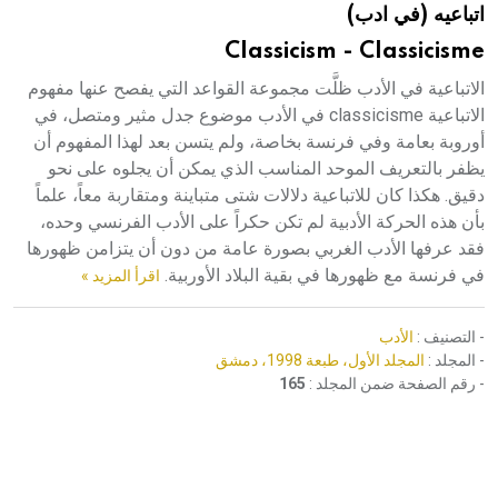
اتباعيه (في ادب)
هيئة الموسوعة العربية تطلق موسوعات جديدة في عام 2026
Classicism - Classicisme
الاتباعية في الأدب ظلَّت مجموعة القواعد التي يفصح عنها مفهوم
الاتباعية classicisme في الأدب موضوع جدل مثير ومتصل، في
أوروبة بعامة وفي فرنسة بخاصة، ولم يتسن بعد لهذا المفهوم أن
يظفر بالتعريف الموحد المناسب الذي يمكن أن يجلوه على نحو
دقيق. هكذا كان للاتباعية دلالات شتى متباينة ومتقاربة معاً، علماً
بأن هذه الحركة الأدبية لم تكن حكراً على الأدب الفرنسي وحده،
فقد عرفها الأدب الغربي بصورة عامة من دون أن يتزامن ظهورها
في فرنسة مع ظهورها في بقية البلاد الأوربية.
اقرأ المزيد »
- التصنيف :
الأدب
- المجلد :
المجلد الأول، طبعة 1998، دمشق
- رقم الصفحة ضمن المجلد :
165