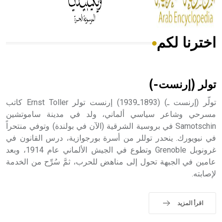
اخترنا لكم
هل تعلم أن الأبسيد كلمة فرنسية اللفظ تم اعتمادها مصطلحاً
أثرياً يستخدم في العمارة عموماً وفي العمارة الدينية الخاصة
بالكنائس خصوصاً، وفي الإنكليزية أب
تولر (إرنست-)
تولّر (إرنست ـ) (1893ـ1939) إرنست تولر Ernst Toller كاتب
مسرحي وشاعر سياسي ألماني، ولد في مدينة ساموتشين
Samotschin في بروسية الشرقية (الآن في بولندة) وتوفي منتحراً
- هل تعلم أن أبجر Abgar اسم معروف جيداً يعود إلى عدد من
الملوك الذين حكموا مدينة إديسا (الرها) من أبجر الأول وحتى
في نيويورك. ينحدر توللر من أسرة بورجوازية، درس القانون في
التاسع، وهم ينتسبون إلى أسرة أوسروين
غرونوبل Grenoble وتطوع في الجيش الألماني عام 1914، وبعد
عامين في الجبهة تحول إلى مناهض للحرب، ثمَّ سُرِّح من الخدمة
لإصابته.
- هل تعلم أن الأبجدية الكنعانية تتألف من /22/ علامة كتابية
اقرأ المزيد
sign تكتب منفصلة غير متصلة، وتعتمد المبدأ الأكوروفوني،