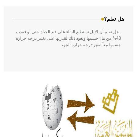
هل تعلم؟
- هل تعلم أن الإبل تستطيع البقاء على قيد الحياة حتى لو فقدت
40% من ماء جسمها ويعود ذلك لقدرتها على تغيير درجة حرارة
جسمها تبعاً لتغير درجة حرارة الجو،
- هل تعلم أن أبقراط كتب في الطب أربعة مؤلفات هي:
الحكم، الأدلة، تنظيم التغذية، ورسالته في جروح الرأس. ويعود
له الفضل بأنه حرر الطب من الدين والفلسفة.
- هل تعلم أن المرجان إفراز حيواني يتكون في البحر ويتركب
من مادة كربونات الكلسيوم، وهو أحمر أو شديد الحمرة وهو
أجود أنواعه، ويمتاز بكبر الحجم ويسمى الش