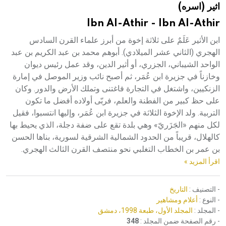
اثير (اسره)
هيئة الموسوعة العربية تطلق موسوعات جديدة في عام 2026
Ibn Al-Athir - Ibn Al-Athir
ابن الأثير عَلَمٌ على ثلاثة إخوة من أبرز علماء القرن السادس
الهجري (الثاني عشر الميلادي). أبوهم محمد بن عبد الكريم بن عبد
الواحد الشيباني، الجزري، أو أثير الدين، وقد عمل رئيس ديوان
وخازناً في جزيرة ابن عُمَر، ثم أصبح نائب وزير الموصل في إمارة
الزنكيين، واشتغل في التجارة فاغتنى وتملك الأرض والدور. وكان
على حظ كبير من الفطنة والعلم، فربّى أولاده أفضل ما تكون
التربية. ولد الإخوة الثلاثة في جزيرة ابن عُمَر، وإليها انتسبوا، فقيل
لكل منهم «الجَزَريّ» وهي بلدة تقع على ضفة دجلة، الذي يحيط بها
كالهلال، قريباً من الحدود الشمالية الشرقية لسورية، بناها الحسن
بن عمر بن الخطاب التغلبي نحو منتصف القرن الثالث الهجري.
اقرأ المزيد »
- التصنيف :
التاريخ
- النوع :
أعلام ومشاهير
- المجلد :
المجلد الأول، طبعة 1998، دمشق
- رقم الصفحة ضمن المجلد :
348