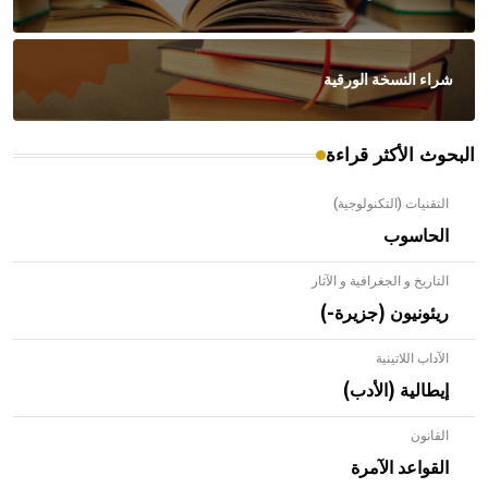
شراء النسخة الورقية
البحوث الأكثر قراءة
التقنيات (التكنولوجية)
الحاسوب
التاريخ و الجغرافية و الآثار
ريئونيون (جزيرة-)
الآداب اللاتينية
إيطالية (الأدب)
القانون
- هل تعلم أن الأبلق نوع من الفنون الهندسية التي ارتبطت
بالعمارة الإسلامية في بلاد الشام ومصر خاصة، حيث يحرص
القواعد الآمرة
المعمار على بناء مداميكه وخاصة في الواجهات