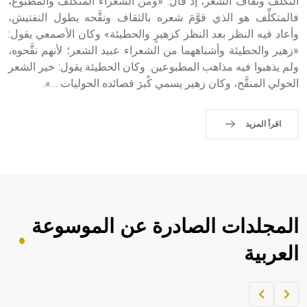
التكلف وثقاف الشعر، إذ قال: «ومن الشعراء المتكلف والمطبوع،
فالمتكلِّف هو الذي قوَّمَ شعره بالثقاف ونقَّحه بطول التفتيش،
وأعاد فيه النظر بعد النظر كزهيرٍ والحطيئة» وكان الأصمعي يقول:
«زهير والحطيئة وأشباههما من الشعراء عبيد الشعر؛ لأنهم نقَّحوه،
ولم يذهبوا فيه مذاهب المطبوعين. وكان الحطيئة يقول: خير الشعر
الحولي المنقَّح، وكان زهير يسمي كُبرَ قصائده الحوليات …».
اقرأ المزيد
المجلدات الصادرة عن الموسوعة
العربية