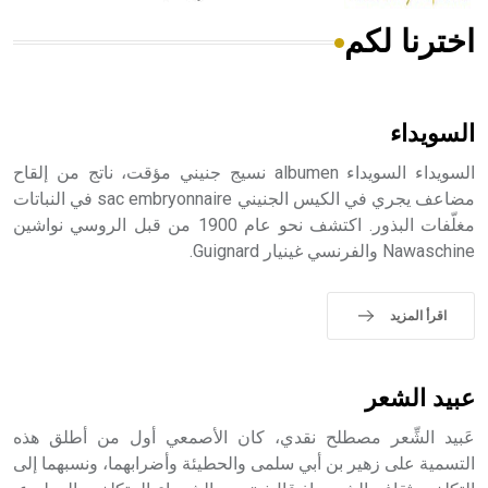
اخترنا لكم
هل تعلم أن الأبسيد كلمة فرنسية اللفظ تم اعتمادها مصطلحاً
أثرياً يستخدم في العمارة عموماً وفي العمارة الدينية الخاصة
بالكنائس خصوصاً، وفي الإنكليزية أب
السويداء
السويداء السويداء albumen نسيج جنيني مؤقت، ناتج من إلقاح
مضاعف يجري في الكيس الجنيني sac embryonnaire في النباتات
مغلّفات البذور. اكتشف نحو عام 1900 من قبل الروسي نواشين
- هل تعلم أن أبجر Abgar اسم معروف جيداً يعود إلى عدد من
Nawaschine والفرنسي غينيار Guignard.
الملوك الذين حكموا مدينة إديسا (الرها) من أبجر الأول وحتى
التاسع، وهم ينتسبون إلى أسرة أوسروين
اقرأ المزيد
- هل تعلم أن الأبجدية الكنعانية تتألف من /22/ علامة كتابية
عبيد الشعر
sign تكتب منفصلة غير متصلة، وتعتمد المبدأ الأكوروفوني،
حيث تقتصر القيمة الصوتية للعلامة الك
عَبيد الشِّعر مصطلح نقدي، كان الأصمعي أول من أطلق هذه
التسمية على زهير بن أبي سلمى والحطيئة وأضرابهما، ونسبهما إلى