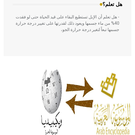
هل تعلم؟
- هل تعلم أن الإبل تستطيع البقاء على قيد الحياة حتى لو فقدت
40% من ماء جسمها ويعود ذلك لقدرتها على تغيير درجة حرارة
جسمها تبعاً لتغير درجة حرارة الجو،
- هل تعلم أن أبقراط كتب في الطب أربعة مؤلفات هي:
الحكم، الأدلة، تنظيم التغذية، ورسالته في جروح الرأس. ويعود
له الفضل بأنه حرر الطب من الدين والفلسفة.
- هل تعلم أن المرجان إفراز حيواني يتكون في البحر ويتركب
من مادة كربونات الكلسيوم، وهو أحمر أو شديد الحمرة وهو
أجود أنواعه، ويمتاز بكبر الحجم ويسمى الش