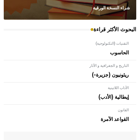
شراء النسخة الورقية
البحوث الأكثر قراءة
التقنيات (التكنولوجية)
الحاسوب
التاريخ و الجغرافية و الآثار
ريئونيون (جزيرة-)
الآداب اللاتينية
إيطالية (الأدب)
القانون
- هل تعلم أن الأبلق نوع من الفنون الهندسية التي ارتبطت
بالعمارة الإسلامية في بلاد الشام ومصر خاصة، حيث يحرص
القواعد الآمرة
المعمار على بناء مداميكه وخاصة في الواجهات