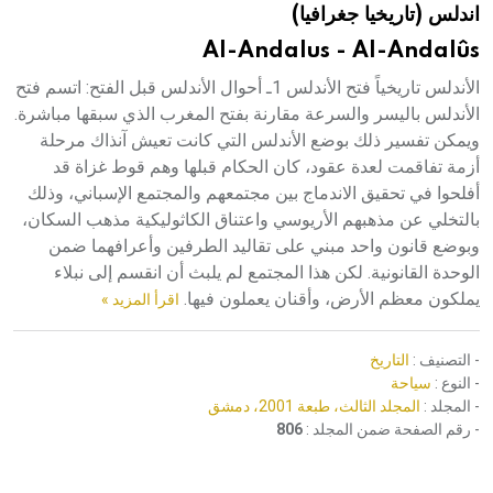
اندلس (تاريخيا جغرافيا)
هيئة الموسوعة العربية تطلق موسوعات جديدة في عام 2026
Al-Andalus - Al-Andalûs
الأندلس تاريخياً فتح الأندلس 1ـ أحوال الأندلس قبل الفتح: اتسم فتح
الأندلس باليسر والسرعة مقارنة بفتح المغرب الذي سبقها مباشرة.
ويمكن تفسير ذلك بوضع الأندلس التي كانت تعيش آنذاك مرحلة
أزمة تفاقمت لعدة عقود، كان الحكام قبلها وهم قوط غزاة قد
أفلحوا في تحقيق الاندماج بين مجتمعهم والمجتمع الإسباني، وذلك
بالتخلي عن مذهبهم الأريوسي واعتناق الكاثوليكية مذهب السكان،
وبوضع قانون واحد مبني على تقاليد الطرفين وأعرافهما ضمن
الوحدة القانونية. لكن هذا المجتمع لم يلبث أن انقسم إلى نبلاء
يملكون معظم الأرض، وأقنان يعملون فيها.
اقرأ المزيد »
- التصنيف :
التاريخ
- النوع :
سياحة
- المجلد :
المجلد الثالث، طبعة 2001، دمشق
- رقم الصفحة ضمن المجلد :
806