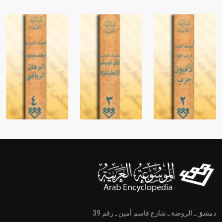
دمشق ـ الروضة ـ شارع قاسم أمين ـ رقم 39