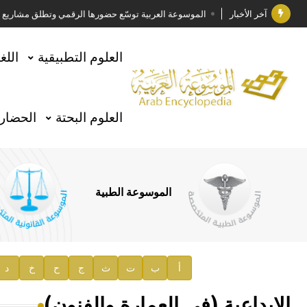
آخر الأخبار
الموسوعة العربية توسّع حضورها الرقمي وتطلق مشاريع معرف
فوز الأستاذ الدكتور وليد محمد السراقبي بجائزة كتارا ل
العلوم التطبيقية
اللغ
جائزة مجمع الملك سلمان العالمي للغة العربية 2025
الأستاذ إياد خالد الطباع مدير عام لهيئة الموسوعة العربية
العلوم البحتة
الحضارة
السيد محمد ياسين صالح وزيرا للثقافة
صدور المجلد الثامن من موسوعة الآثار في سورية
توصيات مجلس الإدارة
الموسوعة الطبية
صدور المجلد السابع من موسوعة الآثار في سورية
صدور المجلد الثامن عشر من الموسوعة الطبية
إعلان..
أ
ب
ت
ث
ج
ح
خ
د
دار الفكر الموزع الحصري لمنشورات هيئة الموسوعة العرب
الإبداعية (في العمارة والفنون)