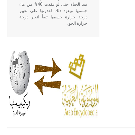
قيد الحياة حتى لو فقدت 40% من ماء
جسمها ويعود ذلك لقدرتها على تغيير
درجة حرارة جسمها تبعاً لتغير درجة
حرارة الجو،
- هل تعلم أن أبقراط كتب في الطب
أربعة مؤلفات هي: الحكم، الأدلة، تنظيم
التغذية، ورسالته في جروح الرأس.
ويعود له الفضل بأنه حرر الطب من
الدين والفلسفة.
- هل تعلم أن المرجان إفراز حيواني
يتكون في البحر ويتركب من مادة
كربونات الكلسيوم، وهو أحمر أو شديد
الحمرة وهو أجود أنواعه، ويمتاز بكبر
الحجم ويسمى الش
هل تعلم أن الأبسيد كلمة فرنسية اللفظ