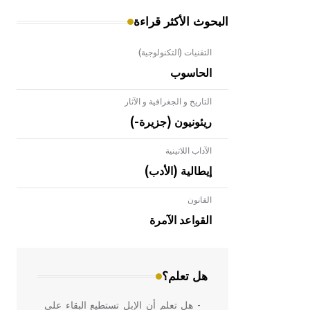
البحوث الأكثر قراءة
التقنيات (التكنولوجية)
الحاسوب
التاريخ و الجغرافية و الآثار
ريئونيون (جزيرة-)
الآداب اللاتينية
إيطالية (الأدب)
القانون
- هل تعلم أن الأبلق نوع من الفنون
الهندسية التي ارتبطت بالعمارة الإسلامية
القواعد الآمرة
في بلاد الشام ومصر خاصة، حيث يحرص
المعمار على بناء مداميكه وخاصة في
الواجهات
هل تعلم؟
- هل تعلم أن الإبل تستطيع البقاء على