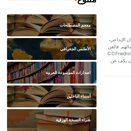
معجم المصطلحات
ن الإبداعي،
الهم. فالفن
الأطلس الجغرافي
 E. Delacroix [ر] «نشوة منظمة»، والتصوير عند كونستبل J. Constable [ر] «مرادف للشعور». أما المصور الألماني فريدريخ (C.D.Friedrich
ه أن يكف عن
اصدارات الموسوعة العربية
أسماء الباحثين
شراء النسخة الورقية