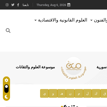
تابعنا:
Thursday, Aug 6, 2026
والفنون
العلوم القانونية والاقتصادية
 سورية
موسوعة العلوم والتقانات
ق
ك
ل
م
ن
هـ
و
ي
متنوع