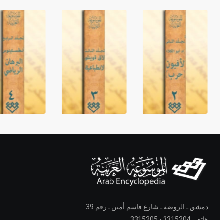
دمشق ـ الروضة ـ شارع قاسم أمين ـ رقم 39
هاتف: 3315204 - 3315205