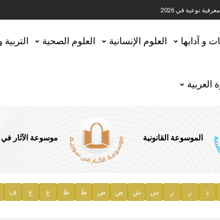
ية نوعية في 2026
تحقيق المخطوطات في العاصمة القطرية الدوحة
ات و آدابها
العلوم الإنسانية
العلوم الصحية
التربية 
 العربية
الموسوعة القانونية
موسوعة الآثار في
ذ
ر
ز
س
ش
ص
ض
ط
ظ
ع
غ
ف
ية