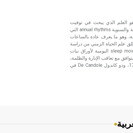
ة الزمني (علم -) علم الحياة الزمني chronobiology هو العلم الذي يبحث في توقيت
الفعاليات الحيوية الإيقاعية اليومية circadian rhythms والفصلية والسنوية annual rhythms التي
يطة، وهو ما يعرف عادة بالساعات
ة الزمني: انطلق علم الحياة الزمني من دراسة
الفرنسي دوميران Demairan عام 1728 حركة النوم sleep movement اليومية لأوراق نبات
وهبوطها المتوافق مع تعاقب الإنارة والظلمة،
أو النهار والليل، وأيدت دراسات قام بها زين Zinn في عام 1759، ودو كاندول De Candole في
ربية