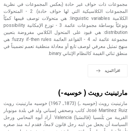
مجموعات ذات حواف غير حادة (بعكس المجموعات في نظرية
- هل تعلم أن أبجر Abgar اسم معروف جيداً يعود إلى عدد من
الملوك الذين حكموا مدينة إديسا (الرها) من أبجر الأول وحتى
المجموعات الكلاسيكية التي لها حواف حادة). 2 - المتحولات
التاسع، وهم ينتسبون إلى أسرة أوسروين
الكلامية linguistic variables: هي متحولات توصف قيمها كميّاً
ونوعيّاً بوساطة مجموعات عائمة. 3 - توزع الإمكانية possibility
distribution: هي قيود على المتحول الكلامي مفروضة بتعيين
مجموعة عائمة له. 4 - القواعد العائمة fuzzy if-then rules: هي
منهج تمثيل معرفي لوصف تابع أو معادلة منطقية تعمم تضميناً في
- هل تعلم أن الأبجدية الكنعانية تتألف من /22/ علامة كتابية
منطق ثنائي القيمة كالنظام الإثناني binary.
sign تكتب منفصلة غير متصلة، وتعتمد المبدأ الأكوروفوني،
حيث تقتصر القيمة الصوتية للعلامة الك
اقرأ المزيد
مارتينيث رويث ( خوسيه-)
مارتينيث رويث (خوسيه ـ) (1873ـ 1967) خوسيه مارتينيث رويث
José Martínez Ruiz كاتب وصحفي إسباني ولد في بلدة مونوبار
القريبة من بَلَنسيا (ڤالنسَيا) Valencia. أراد أبوه المحامي ورجل
السياسة أن يجعل من ابنه رجل قانون لامعاً، فقدم لـه منذ صغره