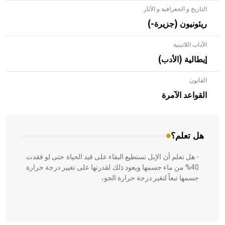
التاريخ و الجغرافية و الآثار
ريئونيون (جزيرة-)
الآداب اللاتينية
إيطالية (الأدب)
القانون
- هل تعلم أن الأبلق نوع من الفنون الهندسية التي ارتبطت
بالعمارة الإسلامية في بلاد الشام ومصر خاصة، حيث يحرص
القواعد الآمرة
المعمار على بناء مداميكه وخاصة في الواجهات
هل تعلم؟
- هل تعلم أن الإبل تستطيع البقاء على قيد الحياة حتى لو فقدت
40% من ماء جسمها ويعود ذلك لقدرتها على تغيير درجة حرارة
جسمها تبعاً لتغير درجة حرارة الجو،