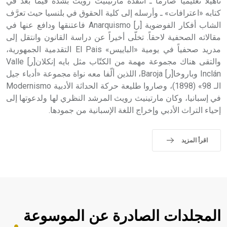
تأهيلاً تعليمياً صارماً ـ انتقده مارتينيث رويث بشدة فيما بعد في
كتابه «اعترافات» ـ وأرسله إلى كلية الحقوق في بلنسيا حيث تعرَّف
الشاب أفكار الفوضوية [ر] Anarquismo فاعتنقها ودافع عنها في
مقالاته الصحفية لاحقاً. تخلّى أخيراً عن دراسة القانون وانتقل إلى
مدريد صحفياً في يومية «الباييس» El Pais التقدمية الجمهورية،
والتقى هناك مجموعة مهمة من الكتّاب مثل بايه إنكلان[ر] Valle
Inclán وباروخا[ر] Baroja، اللذين ألّفا معه نواة مجموعة «أدباء جيل
الـ 98» (1898)، وصاروا طليعة حركة الحداثة الأدبية Modernismo
في إسبانيا، وكان مارتينيث رويث المرشد النظري لها ولدعوتها إلى
إحياء التراث الأدبي وإخراج اللغة الإسبانية من جمودها.
اقرأ المزيد
المجلدات الصادرة عن الموسوعة