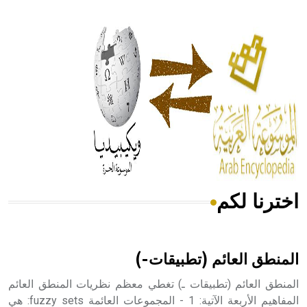
- هل تعلم أن أبقراط كتب في الطب أربعة مؤلفات هي:
الحكم، الأدلة، تنظيم التغذية، ورسالته في جروح الرأس. ويعود
له الفضل بأنه حرر الطب من الدين والفلسفة.
- هل تعلم أن المرجان إفراز حيواني يتكون في البحر ويتركب
من مادة كربونات الكلسيوم، وهو أحمر أو شديد الحمرة وهو
أجود أنواعه، ويمتاز بكبر الحجم ويسمى الش
اخترنا لكم
هل تعلم أن الأبسيد كلمة فرنسية اللفظ تم اعتمادها مصطلحاً
أثرياً يستخدم في العمارة عموماً وفي العمارة الدينية الخاصة
بالكنائس خصوصاً، وفي الإنكليزية أب
المنطق العائم (تطبيقات-)
المنطق العائم (تطبيقات ـ) تغطي معظم نظريات المنطق العائم
المفاهيم الأربعة الآتية: 1 - المجموعات العائمة fuzzy sets: هي