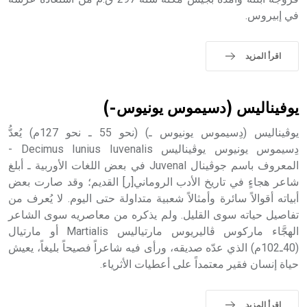
في إبيروس.
اقرأ المزيد
يوفيناليس (دسيموس يونيوس-)
يوڤيناليس (دِسيموس يونيوس ـ) (نحو 55 ـ نحو 127م) يُعدُّ
دِسيموس يونيوس يوڤيناليس Decimus Iunius Iuvenalis -
المعروف باسم جوڤينال Juvenal في بعض اللغات الأوربية ـ أبلغ
شاعر هجاءٍ في تاريخ الأدب الروماني[ر] القديم؛ وقد صارت بعض
أبياته أقوالاً سائرة وأمثالاً شعبية متداولة حتى اليوم. لا يُعرف من
تفاصيل حياته سوى القليل. ولم يذكره من معاصريه سوى الشاعر
الهجَّاء ماركوس ڤاليريوس مارتياليس Martialis أو مارتيال
(40ـ102م) الذي عدّه صديقه، ورأى فيه شاعراً فصيحاً بليغاً، يعيش
حياة إنسان فقير معتمداً على أعطيات الأثرياء.
اقرأ المزيد