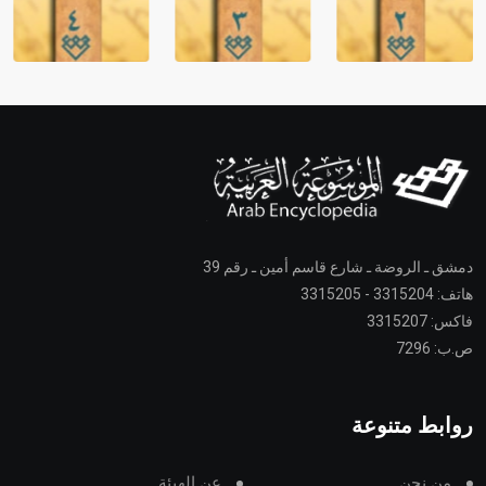
دمشق ـ الروضة ـ شارع قاسم أمين ـ رقم 39
هاتف: 3315204 - 3315205
فاكس: 3315207
ص.ب: 7296
روابط متنوعة
من نحن
عن الهيئة