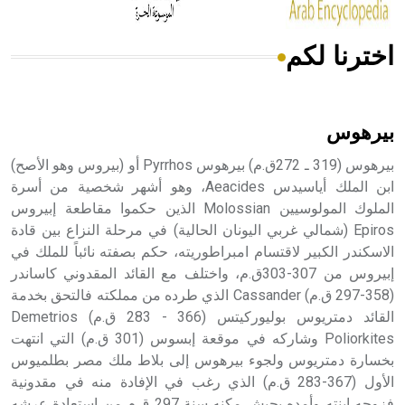
اخترنا لكم
هل تعلم أن الأبسيد كلمة فرنسية اللفظ تم اعتمادها مصطلحاً
أثرياً يستخدم في العمارة عموماً وفي العمارة الدينية الخاصة
بالكنائس خصوصاً، وفي الإنكليزية أب
بيرهوس
بيرهوس (319 ـ 272ق.م) بيرهوس Pyrrhos أو (بيروس وهو الأصح)
ابن الملك أياسيدس Aeacides، وهو أشهر شخصية من أسرة
الملوك المولوسيين Molossian الذين حكموا مقاطعة إبيروس
- هل تعلم أن أبجر Abgar اسم معروف جيداً يعود إلى عدد من
الملوك الذين حكموا مدينة إديسا (الرها) من أبجر الأول وحتى
Epiros (شمالي غربي اليونان الحالية) في مرحلة النزاع بين قادة
التاسع، وهم ينتسبون إلى أسرة أوسروين
الاسكندر الكبير لاقتسام امبراطوريته، حكم بصفته نائباً للملك في
إبيروس من 307-303ق.م، واختلف مع القائد المقدوني كاساندر
(358-297 ق.م) Cassander الذي طرده من مملكته فالتحق بخدمة
القائد دمتريوس بوليوركيتس (366 - 283 ق.م) Demetrios
Poliorkites وشاركه في موقعة إبسوس (301 ق.م) التي انتهت
- هل تعلم أن الأبجدية الكنعانية تتألف من /22/ علامة كتابية
بخسارة دمتريوس ولجوء بيرهوس إلى بلاط ملك مصر بطلميوس
sign تكتب منفصلة غير متصلة، وتعتمد المبدأ الأكوروفوني،
الأول (367-283 ق.م) الذي رغب في الإفادة منه في مقدونية
حيث تقتصر القيمة الصوتية للعلامة الك
فزوجه ابنته وأمده بجيش مكنه سنة 297 ق.م من استعادة عرشه