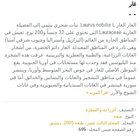
غار
هيئة الموسوعة العربية تطلق موسوعات جديدة في عام 2026
- -
الغار الغار Laurus nobilis L. نبات شجري ينتمي إلى الفصيلة
الغارية Lauraceae التي تحتوي على 32 جنساً و200 نوع، تعيش في
المناطق الحارة من العالم (البرازيل وأستراليا وجنوب شرقي آسيا)
وهي نادرة في المناطق المعتدلة. الغار دائم الخضرة، من أشجار
الغابات الزراعية، والطبية والعطرية والتزيينية. عرفت هذه الشجرة
منذ البليوسين فقد وجدت لها مستحاثات في أوربا الجنوبية. يقع
الموطن الأصلي للغار في حوض البحر المتوسط وأوربا، وينتشر
عموماً في مناطق التشجير والغابات والبساتين والحدائق. أما في
سورية فينتشر في الغابات السنديانية والصنوبرية وفي غابات
الشوح والأرز.
اقرأ المزيد »
- التصنيف :
الزراعة و البيطرة
- النوع :
صحة
- المجلد :
المجلد الثالث عشر، طبعة 2005، دمشق
- رقم الصفحة ضمن المجلد :
695