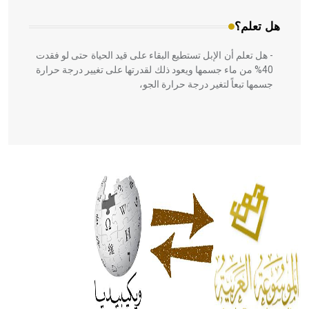
هل تعلم؟
- هل تعلم أن الإبل تستطيع البقاء على قيد الحياة حتى لو فقدت
40% من ماء جسمها ويعود ذلك لقدرتها على تغيير درجة حرارة
جسمها تبعاً لتغير درجة حرارة الجو،
- هل تعلم أن أبقراط كتب في الطب أربعة مؤلفات هي:
الحكم، الأدلة، تنظيم التغذية، ورسالته في جروح الرأس. ويعود
له الفضل بأنه حرر الطب من الدين والفلسفة.
- هل تعلم أن المرجان إفراز حيواني يتكون في البحر ويتركب
من مادة كربونات الكلسيوم، وهو أحمر أو شديد الحمرة وهو
أجود أنواعه، ويمتاز بكبر الحجم ويسمى الش