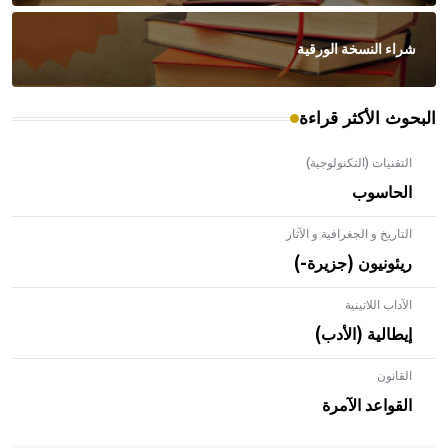
شراء النسخة الورقية
البحوث الأكثر قراءة
التقنيات (التكنولوجية)
الحاسوب
التاريخ و الجغرافية و الآثار
ريئونيون (جزيرة-)
الآداب اللاتينية
إيطالية (الأدب)
القانون
- هل تعلم أن الأبلق نوع من الفنون الهندسية التي ارتبطت
بالعمارة الإسلامية في بلاد الشام ومصر خاصة، حيث يحرص
القواعد الآمرة
المعمار على بناء مداميكه وخاصة في الواجهات