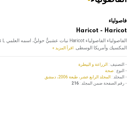
هيئة الموسوعة العربية تطلق موسوعات جديدة في عام 2026
فاصولياء
Haricot - Haricot
المكسيك وأمريكا الوسطى.
اقرأ المزيد »
- التصنيف :
الزراعة و البيطرة
- النوع :
صحة
- المجلد :
المجلد الرابع عشر، طبعة 2006، دمشق
- رقم الصفحة ضمن المجلد :
216