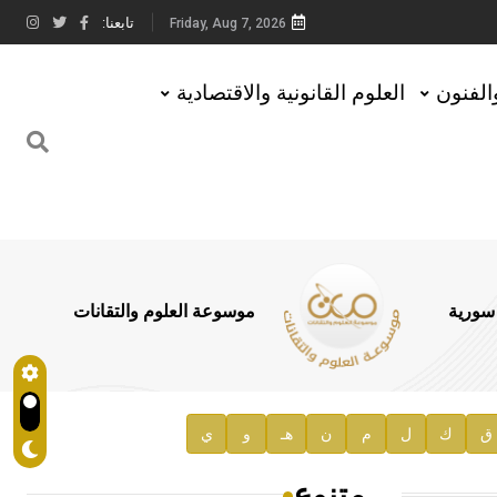
تابعنا:
Friday, Aug 7, 2026
والفنون
العلوم القانونية والاقتصادية
 سورية
موسوعة العلوم والتقانات
ق
ك
ل
م
ن
هـ
و
ي
متنوع