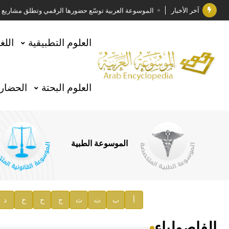
آخر الأخبار
الموسوعة العربية توسّع حضورها الرقمي وتطلق مشاريع معرف
فوز الأستاذ الدكتور وليد محمد السراقبي بجائزة كتارا ل
العلوم التطبيقية
اللغ
جائزة مجمع الملك سلمان العالمي للغة العربية 2025
الأستاذ إياد خالد الطباع مدير عام لهيئة الموسوعة العربية
العلوم البحتة
الحضارة
السيد محمد ياسين صالح وزيرا للثقافة
صدور المجلد الثامن من موسوعة الآثار في سورية
توصيات مجلس الإدارة
الموسوعة الطبية
صدور المجلد السابع من موسوعة الآثار في سورية
صدور المجلد الثامن عشر من الموسوعة الطبية
إعلان..
أ
ب
ت
ث
ج
ح
خ
د
دار الفكر الموزع الحصري لمنشورات هيئة الموسوعة العرب
الفاصولياء