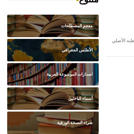
معجم المصطلحات
بيٌّ حوليٌّ، اسمه العلمي Phaseolus vulgaris L.، ينتمي إلى الفصيلة الفراشية Papilionaceae. موطنه الأصلي
الأطلس الجغرافي
اصدارات الموسوعة العربية
أسماء الباحثين
شراء النسخة الورقية