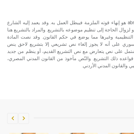
تم اعتمادها مصطلحاً أثرياً يستخدم في
العمارة عموماً وفي العمارة الدينية
الخاصة بالكنائس خصوصاً، وفي
الإلغاء إلغاء التشريع abrogation هو إنهاء قوته الملزمة فيبطل العمل به. وقد يعمد إليه الشارع
الإنكليزية أب
 لزوال الحاجة إلى تنظيم موضوعه بالتشريع. والمراد بالتشريع هنا
 التنظيمية وغيرها مما يوضع في حكم القانون. وقد نصت المادة
- هل تعلم أن أبجر Abgar اسم معروف
السوري على أنه لا يجوز إلغاء نص تشريعي إلا بتشريع لاحق ينص
جيداً يعود إلى عدد من الملوك الذين
يشتمل على نص يتعارض مع نص التشريع القديم، أو ينظم من جديد
حكموا مدينة إديسا (الرها) من أبجر الأول
اعده ذلك التشريع. والنّص مأخوذ من القانون المدني المصري،
وحتى التاسع، وهم ينتسبون إلى أسرة
بي والقانون المدني الأردني.
أوسروين
- هل تعلم أن الأبجدية الكنعانية تتألف من
/22/ علامة كتابية sign تكتب منفصلة
غير متصلة، وتعتمد المبدأ الأكوروفوني،
حيث تقتصر القيمة الصوتية للعلامة الك