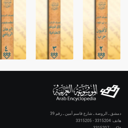
دمشق ـ الروضة ـ شارع قاسم أمين ـ رقم 39
هاتف: 3315204 - 3315205
فاكس: 3315207