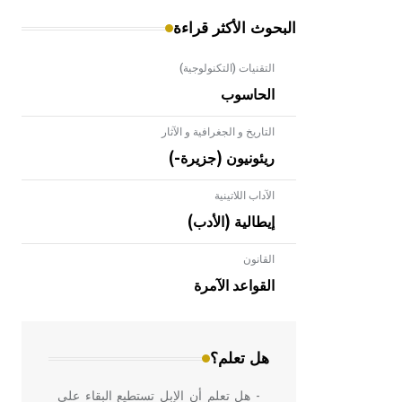
البحوث الأكثر قراءة
التقنيات (التكنولوجية)
الحاسوب
التاريخ و الجغرافية و الآثار
ريئونيون (جزيرة-)
الآداب اللاتينية
إيطالية (الأدب)
القانون
- هل تعلم أن الأبلق نوع من الفنون
الهندسية التي ارتبطت بالعمارة الإسلامية
القواعد الآمرة
في بلاد الشام ومصر خاصة، حيث يحرص
المعمار على بناء مداميكه وخاصة في
الواجهات
هل تعلم؟
- هل تعلم أن الإبل تستطيع البقاء على