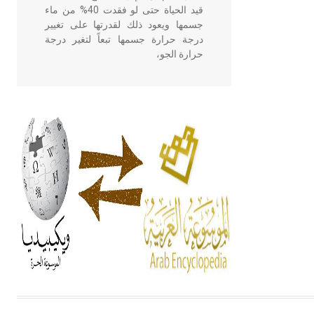
قيد الحياة حتى لو فقدت 40% من ماء
جسمها ويعود ذلك لقدرتها على تغيير
درجة حرارة جسمها تبعاً لتغير درجة
حرارة الجو،
- هل تعلم أن أبقراط كتب في الطب
أربعة مؤلفات هي: الحكم، الأدلة، تنظيم
التغذية، ورسالته في جروح الرأس.
ويعود له الفضل بأنه حرر الطب من
الدين والفلسفة.
- هل تعلم أن المرجان إفراز حيواني
يتكون في البحر ويتركب من مادة
كربونات الكلسيوم، وهو أحمر أو شديد
الحمرة وهو أجود أنواعه، ويمتاز بكبر
الحجم ويسمى الش
هل تعلم أن الأبسيد كلمة فرنسية اللفظ