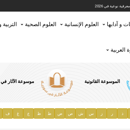
ية نوعية في 2026
تحقيق المخطوطات في العاصمة القطرية الدوحة
ات و آدابها
العلوم الإنسانية
العلوم الصحية
التربية 
 العربية
الموسوعة القانونية
موسوعة الآثار في
ذ
ر
ز
س
ش
ص
ض
ط
ظ
ع
غ
ف
ية