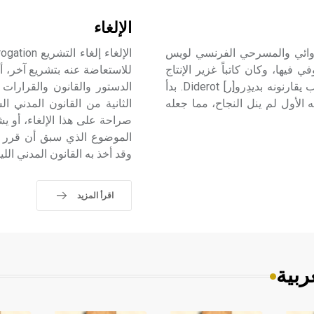
الإلغاء
1 ـ 1814) ولد المنظّر والروائي والمسرحي الفرنسي لويس
Louis Sébast في باريس وتوفي فيها، وكان كاتباً غزير الإنتاج
للاستعاضة عنه بتشريع آخر، أو
تميز بطبيعته الصاخبة وأفكاره الجريئة، مما جعل مؤرخي الأدب يقارنونه بديدِرو[ر] Diderot. بدأ
الدستور والقانون والقرارات
الأول لم ينل النجاح، مما جعله
الثانية من القانون المدني 
صراحة على هذا الإلغاء، أو 
الموضوع الذي سبق أن قرر قو
وقد أخذ به القانون المدني اللي
اقرأ المزيد
ربية