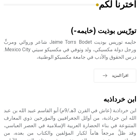
اخترنا لكم
هل تعلم أن الأبسيد كلمة فرنسية اللفظ تم اعتمادها مصطلحاً
أثرياً يستخدم في العمارة عموماً وفي العمارة الدينية الخاصة
بالكنائس خصوصاً، وفي الإنكليزية أب
تورّيس بوذيت (خايمه-)
خايمه توريس بوديت Jaime Torrs Bodet شاعر وروائي ومربٍّ
ورجل دولة مكسيكي، ولد وتوفي في مكسيكو سيتي Mexico City.
درس الحقوق والأدب في جامعة مكسيكو الوطنية،
- هل تعلم أن أبجر Abgar اسم معروف جيداً يعود إلى عدد من
الملوك الذين حكموا مدينة إديسا (الرها) من أبجر الأول وحتى
التاسع، وهم ينتسبون إلى أسرة أوسروين
اقرأ المزيد
ابن خرداذبه
- هل تعلم أن الأبجدية الكنعانية تتألف من /22/ علامة كتابية
ابن خرداذبة (عاش في القرن 3هـ/9م) أبو القاسم عبيد الله بن عبد
sign تكتب منفصلة غير متصلة، وتعتمد المبدأ الأكوروفوني،
حيث تقتصر القيمة الصوتية للعلامة الك
الله ابن خرداذبة، من أوائل الجغرافيين والمؤرخين ذوي المعارف
المتنوعة في بناء الحضارة العربية الإسلامية في العصر العباسي،
وقد ظلَّ مرجعاً هاماً لكبار المؤلفين والكتاب من بعده، من