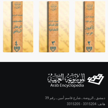
دمشق ـ الروضة ـ شارع قاسم أمين ـ رقم 39
هاتف: 3315204 - 3315205