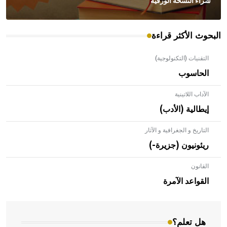
شراء النسخة الورقية
البحوث الأكثر قراءة
التقنيات (التكنولوجية)
الحاسوب
الآداب اللاتينية
إيطالية (الأدب)
التاريخ و الجغرافية و الآثار
ريئونيون (جزيرة-)
القانون
- هل تعلم أن الأبلق نوع من الفنون الهندسية التي ارتبطت
بالعمارة الإسلامية في بلاد الشام ومصر خاصة، حيث يحرص
القواعد الآمرة
المعمار على بناء مداميكه وخاصة في الواجهات
هل تعلم؟