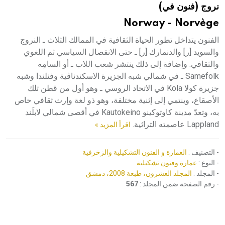
نروج (فنون في)
هيئة الموسوعة العربية تطلق موسوعات جديدة في عام 2026
Norway - Norvège
الفنون يتداخل تطور الحياة الثقافية في الممالك الثلاث ـ النروج
والسويد [ر] والدنمارك [ر] ـ حتى الانفصال السياسي ثم اللغوي
والثقافي. وإضافة إلى ذلك ينتشر شعب اللاب ـ أو السامِه
Samefolk ـ في شمالي شبه الجزيرة الاسكندناڤية وفنلندا وشبه
جزيرة كولا Kola في الاتحاد الروسي ـ وهو أول من قطن تلك
الأصقاع، وينتمي إلى إثنية مختلفة، وهو ذو لغة وإرث ثقافي خاص
به، وتعدّ مدينة كاوتوكينو Kautokeino في أقصى شمالي لابلَند
Lappland عاصمته التراثية.
اقرأ المزيد »
- التصنيف :
العمارة و الفنون التشكيلية والزخرفية
- النوع :
عمارة وفنون تشكيلية
- المجلد :
المجلد العشرون، طبعة 2008، دمشق
- رقم الصفحة ضمن المجلد :
567