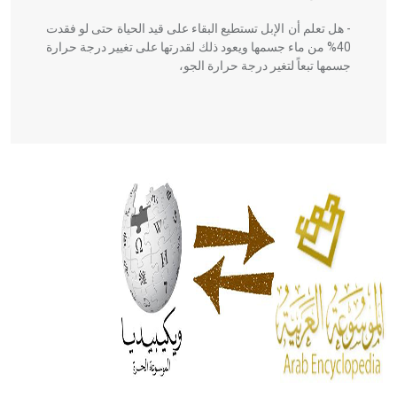
- هل تعلم أن الإبل تستطيع البقاء على قيد الحياة حتى لو فقدت
40% من ماء جسمها ويعود ذلك لقدرتها على تغيير درجة حرارة
جسمها تبعاً لتغير درجة حرارة الجو،
- هل تعلم أن أبقراط كتب في الطب أربعة مؤلفات هي:
الحكم، الأدلة، تنظيم التغذية، ورسالته في جروح الرأس. ويعود
له الفضل بأنه حرر الطب من الدين والفلسفة.
- هل تعلم أن المرجان إفراز حيواني يتكون في البحر ويتركب
من مادة كربونات الكلسيوم، وهو أحمر أو شديد الحمرة وهو
أجود أنواعه، ويمتاز بكبر الحجم ويسمى الش