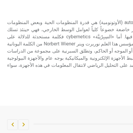
تم اعتمادها مصطلحاً أثرياً يستخدم في
العمارة عموماً وفي العمارة الدينية
الخاصة بالكنائس خصوصاً، وفي
الاستقلالية الاستقلالية autonomy (الأوتونومية) هي قدرة المنظومات الحية وبعض المنظومات
الإنكليزية أب
ير خاضعة خضوعاً كلياً لعوامل الوسط الخارجي، فهي حينئذ تسلك
سلوكاً تحدده عوامل داخلية فيها. أما «السِبِرْنِيَّة» cybernetics فكلمة مستحدثة للدلالة على
- هل تعلم أن أبجر Abgar اسم معروف
الاستقلالية صاغها عام 1948 مؤسس هذا العلم نوربرت وينر Norbert Wiener من الكلمة اليونانية
جيداً يعود إلى عدد من الملوك الذين
ا الضابط أو الموجه أو الحاكم، وتطلق السبرنية على مجموعة من الدراسات
حكموا مدينة إديسا (الرها) من أبجر الأول
ط الأجهزة الإلكترونية والميكانيكية بوجه عام والأجهزة البيولوجية
وحتى التاسع، وهم ينتسبون إلى أسرة
على التحليل الرياضي لانتقال المعلومات في هذه الأجهزة، سواء
أوسروين
- هل تعلم أن الأبجدية الكنعانية تتألف من
/22/ علامة كتابية sign تكتب منفصلة
غير متصلة، وتعتمد المبدأ الأكوروفوني،
حيث تقتصر القيمة الصوتية للعلامة الك