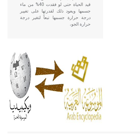
قيد الحياة حتى لو فقدت 40% من ماء
جسمها ويعود ذلك لقدرتها على تغيير
درجة حرارة جسمها تبعاً لتغير درجة
حرارة الجو،
- هل تعلم أن أبقراط كتب في الطب
أربعة مؤلفات هي: الحكم، الأدلة، تنظيم
التغذية، ورسالته في جروح الرأس.
ويعود له الفضل بأنه حرر الطب من
الدين والفلسفة.
- هل تعلم أن المرجان إفراز حيواني
يتكون في البحر ويتركب من مادة
كربونات الكلسيوم، وهو أحمر أو شديد
الحمرة وهو أجود أنواعه، ويمتاز بكبر
الحجم ويسمى الش
هل تعلم أن الأبسيد كلمة فرنسية اللفظ