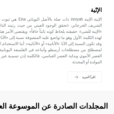
الإنّية
الإنية الإنية inniyah ذ
الشريف الجرجاني: «تحقق الوجود العيني من حيث رتبته الذات
«الإنية للشيء: حقيقته بلحاظ كونه ثابتاً حافاً». ويقتضي الأمر ه
لهذه الكلمة: الأول وهو ما تواضع عليه المتصوفة نسبة إلى «الأنا»[
وقد تكون النسبة إلى الأنا: «الأنانية» أو «الأنائية». أما الاستخدام 
لمصطلح من مصطلحات أرسطو وأتباعه في الفلسفة اليونانية ال
العصر الأموي وبداية العصر العباسي، فالكلمة إذن تسمية غير 
المولدة أو المحدثة.
اقرأ المزيد
المجلدات الصادرة عن الموسوعة الع