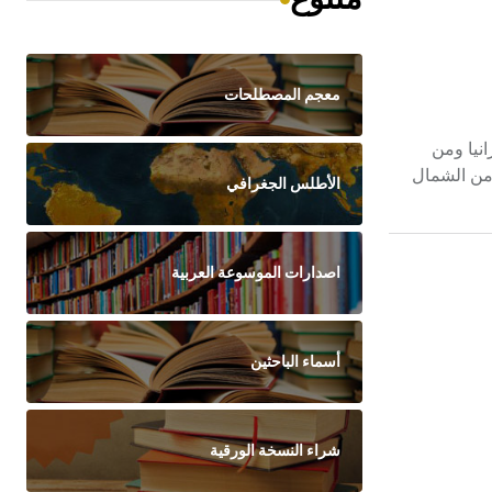
معجم المصطلحات
كرانيا ومن
براتسلافا Bratislava، مساحتها 49535 كم2، طولها من الشرق إلى الغرب 416 كم، ومن الشمال
الأطلس الجغرافي
اصدارات الموسوعة العربية
أسماء الباحثين
شراء النسخة الورقية