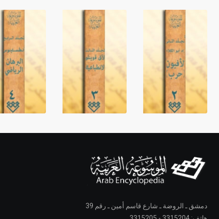
دمشق ـ الروضة ـ شارع قاسم أمين ـ رقم 39
هاتف: 3315204 - 3315205