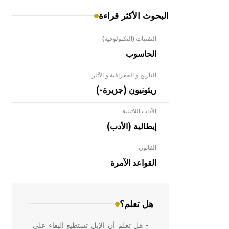
البحوث الأكثر قراءة
التقنيات (التكنولوجية)
الحاسوب
التاريخ و الجغرافية و الآثار
ريئونيون (جزيرة-)
الآداب اللاتينية
إيطالية (الأدب)
القانون
- هل تعلم أن الأبلق نوع من الفنون
الهندسية التي ارتبطت بالعمارة الإسلامية
القواعد الآمرة
في بلاد الشام ومصر خاصة، حيث يحرص
المعمار على بناء مداميكه وخاصة في
الواجهات
هل تعلم؟
- هل تعلم أن الإبل تستطيع البقاء على