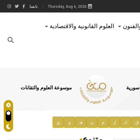
تابعنا:
Thursday, Aug 6, 2026
والفنون
العلوم القانونية والاقتصادية
 سورية
موسوعة العلوم والتقانات
ق
ك
ل
م
ن
هـ
و
ي
متنوع