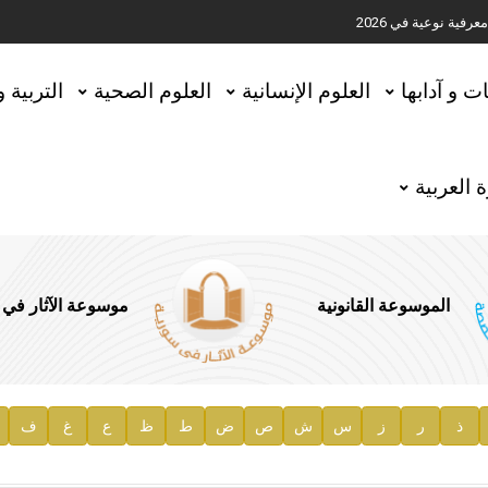
ية نوعية في 2026
تحقيق المخطوطات في العاصمة القطرية الدوحة
ات و آدابها
العلوم الإنسانية
العلوم الصحية
التربية 
 العربية
الموسوعة القانونية
موسوعة الآثار في
ذ
ر
ز
س
ش
ص
ض
ط
ظ
ع
غ
ف
ية