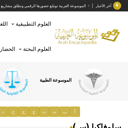
آخر الأخبار
الموسوعة العربية توسّع حضورها الرقمي وتطلق مشاريع معرف
فوز الأستاذ الدكتور وليد محمد السراقبي بجائزة كتارا ل
العلوم التطبيقية
اللغ
جائزة مجمع الملك سلمان العالمي للغة العربية 2025
الأستاذ إياد خالد الطباع مدير عام لهيئة الموسوعة العربية
العلوم البحتة
الحضارة
السيد محمد ياسين صالح وزيرا للثقافة
صدور المجلد الثامن من موسوعة الآثار في سورية
توصيات مجلس الإدارة
الموسوعة الطبية
صدور المجلد السابع من موسوعة الآثار في سورية
صدور المجلد الثامن عشر من الموسوعة الطبية
إعلان..
أ
ب
ت
ث
ج
ح
خ
د
دار الفكر الموزع الحصري لمنشورات هيئة الموسوعة العرب
سلوفاكيا (س)