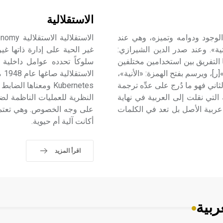
الاستقلالية
ات صلة بالأصل اليوناني Eina هي ثبوت الوجود ودوامه وتميزه، وهي عند
ية». وعند صدر الدين الشيرازي:
غير الحية على إدارة ذاتها غ
نا التفريق بين استخدامين مختلفين
ر]، ويرسم بفتح الهمزة: «الأنية»،
الثاني فهو ما دُرج على عدِّه ترجمة
Kubernetes ومعناه
تي نقلت إلى العربية في نهاية
النظرية للعمليات الناظمة لضب
عربية الأصل بل تعد في الكلمات
على وجه الخصوص. وهي تعتمد 
أكانت آلية أم حيوية.
اقرأ المزيد
ربية