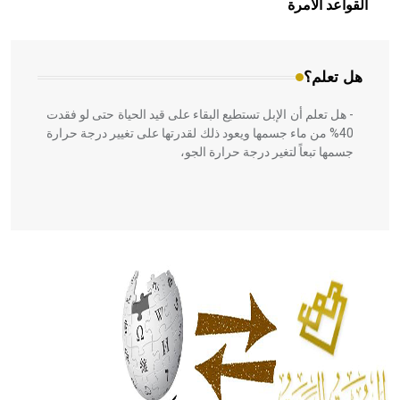
القواعد الآمرة
المعمار على بناء مداميكه وخاصة في الواجهات
هل تعلم؟
- هل تعلم أن الإبل تستطيع البقاء على قيد الحياة حتى لو فقدت
40% من ماء جسمها ويعود ذلك لقدرتها على تغيير درجة حرارة
جسمها تبعاً لتغير درجة حرارة الجو،
- هل تعلم أن أبقراط كتب في الطب أربعة مؤلفات هي:
الحكم، الأدلة، تنظيم التغذية، ورسالته في جروح الرأس. ويعود
له الفضل بأنه حرر الطب من الدين والفلسفة.
- هل تعلم أن المرجان إفراز حيواني يتكون في البحر ويتركب