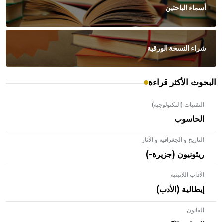
أسماء الباحثين
شراء النسخة الورقية
البحوث الأكثر قراءة
التقنيات (التكنولوجية)
الحاسوب
التاريخ و الجغرافية و الآثار
ريئونيون (جزيرة-)
الآداب اللاتينية
إيطالية (الأدب)
القانون
- هل تعلم أن الأبلق نوع من الفنون الهندسية التي ارتبطت
بالعمارة الإسلامية في بلاد الشام ومصر خاصة، حيث يحرص