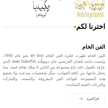
من مادة كربونات الكلسيوم، وهو أحمر أو شديد الحمرة وهو
أجود أنواعه، ويمتاز بكبر الحجم ويسمى الش
اخترنا لكم
هل تعلم أن الأبسيد كلمة فرنسية اللفظ تم اعتمادها مصطلحاً
أثرياً يستخدم في العمارة عموماً وفي العمارة الدينية الخاصة
بالكنائس خصوصاً، وفي الإنكليزية أب
الفن الخام
الفن الخام ظهرت فكرة الفن الخام art brut نحو عام 1945،
ونسبت بدايته للفنان الفرنسي جان دوبوفِّيه Jean Dubuffet الذي
عرّفه بالقول: «إنه نتاج مجموعة من الناس لا تملك ثقافة فنية، مما
- هل تعلم أن أبجر Abgar اسم معروف جيداً يعود إلى عدد من
الملوك الذين حكموا مدينة إديسا (الرها) من أبجر الأول وحتى
يجعل نتاجها، من كافة الجوانب، يمثِّل شخصيات مبدعيه، ولا تخضع
التاسع، وهم ينتسبون إلى أسرة أوسروين
هذه المجموعة لقواعد الفن المعروفة ولأسسه، وللتيارات
والنزعات الفنية السائدة».
اقرأ المزيد
- هل تعلم أن الأبجدية الكنعانية تتألف من /22/ علامة كتابية