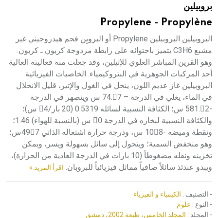
بروبيلين
هيئة الموسوعة العربية تطلق موسوعات جديدة في عام 2026
Propylene - Propylène
البروبيلين البروبيلين Propylene أو البروبِن فحم هيدروجيني غير
مشبع C3H6 يتميز باحتوائه على رابطة مزدوجة كربون ـ كربون.
وهو القرين المباشر العلوي للإتيلين، وقد جعلت منه فعاليته العالية
أحد المركبات الجوهرية في البتروكيمياء. الخاصيات الفيزيائية
البروبيلين غاز عديم اللون، ينحل في الغول والإتير، قليل الانحلال
في الماء، يغلي في الدرجة – 74.7ْ س وينصهر في الدرجة
-581.2ْ س؛ الكثافة النسبية لسائله 0.5319 (20 بار/4ْ س)؛
والكثافة النسبية لبخاره في الدرجة 0ْ س (بالنسبة للهواء) 1.46؛
ونقطة وميضه -108ْ س، ودرجة حرارة اشتعاله الذاتي 497ْس؛
وهو منخفض السمية؛ ويتحول إلى سائل بسهولة ويسر، ويمكن
تخزينه ونقله مضغوطاً (10 بارات في الدرجة العادية من الحرارة)،
ويبدو عندئذ سائلاً صافياً مماثل فيزيائياً للبروبان.
اقرأ المزيد »
- التصنيف :
الكيمياء و الفيزياء
- النوع :
علوم
- المجلد :
المجلد الخامس، طبعة 2002، دمشق