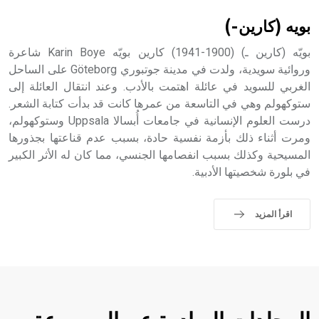
sign تكتب منفصلة غير متصلة، وتعتمد المبدأ الأكوروفوني،
حيث تقتصر القيمة الصوتية للعلامة الك
بويه (كارين-)
بويّه (كارين ـ) (1900-1941) كارين بويّه Karin Boye شاعرة
وروائية سويدية، ولدت في مدينة جوتبوري Göteborg على الساحل
الغربي للسويد في عائلة اهتمت بالأدب. وعند انتقال العائلة إلى
ستوكهولم وهي في التاسعة من عمرها كانت قد بدأت كتابة الشعر.
درست العلوم الإنسانية في جامعات أُبسالا Uppsala وستوكهولم،
ومرت أثناء ذلك بأزمة نفسية حادة، بسبب عدم قناعتها بجذورها
المسيحية وكذلك بسبب انفصامها الجنسي، مما كان له الأثر الكبير
في بلورة شخصيتها الأدبية.
اقرأ المزيد