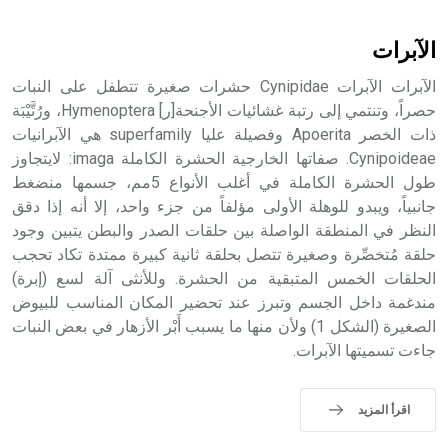
أثرياً يستخدم في العمارة عموماً وفي العمارة الدينية الخاصة
بالكنائس خصوصاً، وفي الإنكليزية أب
الآبرات
الآبرات الآبرات Cynipidae حشرات صغيرة تتطفل على النبات
حصراً، وتنتمي إلى رتبة غشائيات الأجنحة[ر] Hymenoptera، ورُتَّيْبَة
ذات الخصر Apoerita وفصيلة عليا superfamily هي الآبرانيات
- هل تعلم أن أبجر Abgar اسم معروف جيداً يعود إلى عدد من
الملوك الذين حكموا مدينة إديسا (الرها) من أبجر الأول وحتى
Cynipoideae. صفاتها الخارجية الحشرة الكاملة imaga: لايتجاوز
التاسع، وهم ينتسبون إلى أسرة أوسروين
طول الحشرة الكاملة في أغلب الأنواع 5مم، جسمها منضغط
جانبياً، ويبدو للوهلة الأولى مؤلفاً من جزء واحد، إلا أنه إذا دقق
النظر في المنطقة الواصلة بين حلقات الصدر والبطن يتبين وجود
حلقة مُتخصِّرة وصغيرة تتصل بحلقة ثانية كبيرة ممتدة تكاد تحجب
الحلقات الخمس المتبقية من الحشرة. وللأنثى آلة لسع (إبرة)
- هل تعلم أن الأبجدية الكنعانية تتألف من /22/ علامة كتابية
مندغمة داخل الجسم وتبرز عند تحضير المكان المناسب للبيوض
sign تكتب منفصلة غير متصلة، وتعتمد المبدأ الأكوروفوني،
الصغيرة (الشكل 1) ولأن منها ما يسبب أَبْر الأزهار في بعض النبات
حيث تقتصر القيمة الصوتية للعلامة الك
جاءت تسميتها الآبرات.
اقرأ المزيد