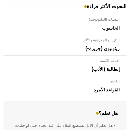
البحوث الأكثر قراءة
التقنيات (التكنولوجية)
الحاسوب
التاريخ و الجغرافية و الآثار
ريئونيون (جزيرة-)
الآداب اللاتينية
إيطالية (الأدب)
القانون
- هل تعلم أن الأبلق نوع من الفنون الهندسية التي ارتبطت
بالعمارة الإسلامية في بلاد الشام ومصر خاصة، حيث يحرص
القواعد الآمرة
المعمار على بناء مداميكه وخاصة في الواجهات
هل تعلم؟
- هل تعلم أن الإبل تستطيع البقاء على قيد الحياة حتى لو فقدت