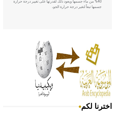
40% من ماء جسمها ويعود ذلك لقدرتها على تغيير درجة حرارة
جسمها تبعاً لتغير درجة حرارة الجو،
- هل تعلم أن أبقراط كتب في الطب أربعة مؤلفات هي:
الحكم، الأدلة، تنظيم التغذية، ورسالته في جروح الرأس. ويعود
له الفضل بأنه حرر الطب من الدين والفلسفة.
- هل تعلم أن المرجان إفراز حيواني يتكون في البحر ويتركب
من مادة كربونات الكلسيوم، وهو أحمر أو شديد الحمرة وهو
أجود أنواعه، ويمتاز بكبر الحجم ويسمى الش
اخترنا لكم
هل تعلم أن الأبسيد كلمة فرنسية اللفظ تم اعتمادها مصطلحاً