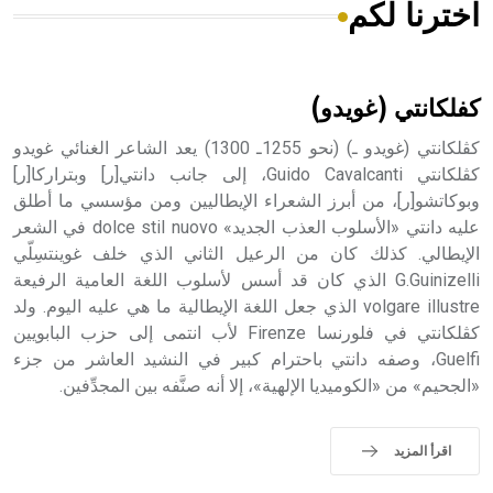
اخترنا لكم
هل تعلم أن الأبسيد كلمة فرنسية اللفظ تم اعتمادها مصطلحاً
أثرياً يستخدم في العمارة عموماً وفي العمارة الدينية الخاصة
بالكنائس خصوصاً، وفي الإنكليزية أب
كفلكانتي (غويدو)
كڤلكانتي (غويدو ـ) (نحو 1255ـ 1300) يعد الشاعر الغنائي غويدو
كڤلكانتي Guido Cavalcanti، إلى جانب دانتي[ر] وبتراركا[ر]
وبوكاتشو[ر]، من أبرز الشعراء الإيطاليين ومن مؤسسي ما أطلق
- هل تعلم أن أبجر Abgar اسم معروف جيداً يعود إلى عدد من
الملوك الذين حكموا مدينة إديسا (الرها) من أبجر الأول وحتى
عليه دانتي «الأسلوب العذب الجديد» dolce stil nuovo في الشعر
التاسع، وهم ينتسبون إلى أسرة أوسروين
الإيطالي. كذلك كان من الرعيل الثاني الذي خلف غوينتسِلّي
G.Guinizelli الذي كان قد أسس لأسلوب اللغة العامية الرفيعة
volgare illustre الذي جعل اللغة الإيطالية ما هي عليه اليوم. ولد
كڤلكانتي في فلورنسا Firenze لأب انتمى إلى حزب البابويين
Guelfi، وصفه دانتي باحترام كبير في النشيد العاشر من جزء
- هل تعلم أن الأبجدية الكنعانية تتألف من /22/ علامة كتابية
«الجحيم» من «الكوميديا الإلهية»، إلا أنه صنَّفه بين المجدِّفين.
sign تكتب منفصلة غير متصلة، وتعتمد المبدأ الأكوروفوني،
حيث تقتصر القيمة الصوتية للعلامة الك
اقرأ المزيد