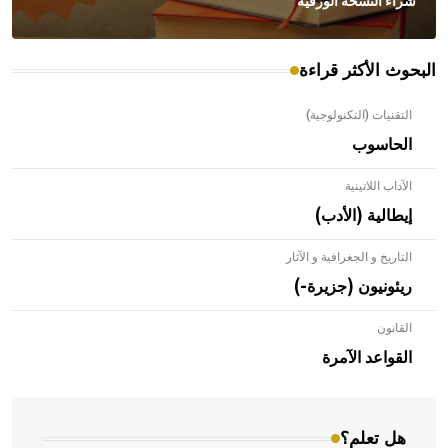
شراء النسخة الورقية
البحوث الأكثر قراءة
التقنيات (التكنولوجية)
الحاسوب
الآداب اللاتينية
إيطالية (الأدب)
التاريخ و الجغرافية و الآثار
ريئونيون (جزيرة-)
القانون
- هل تعلم أن الأبلق نوع من الفنون الهندسية التي ارتبطت
بالعمارة الإسلامية في بلاد الشام ومصر خاصة، حيث يحرص
القواعد الآمرة
المعمار على بناء مداميكه وخاصة في الواجهات
هل تعلم؟