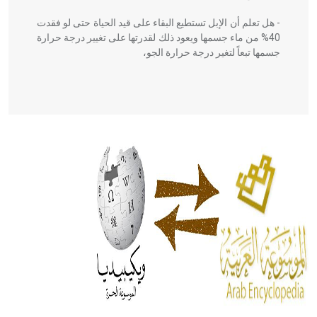
- هل تعلم أن الإبل تستطيع البقاء على قيد الحياة حتى لو فقدت
40% من ماء جسمها ويعود ذلك لقدرتها على تغيير درجة حرارة
جسمها تبعاً لتغير درجة حرارة الجو،
- هل تعلم أن أبقراط كتب في الطب أربعة مؤلفات هي:
الحكم، الأدلة، تنظيم التغذية، ورسالته في جروح الرأس. ويعود
له الفضل بأنه حرر الطب من الدين والفلسفة.
- هل تعلم أن المرجان إفراز حيواني يتكون في البحر ويتركب
من مادة كربونات الكلسيوم، وهو أحمر أو شديد الحمرة وهو
أجود أنواعه، ويمتاز بكبر الحجم ويسمى الش