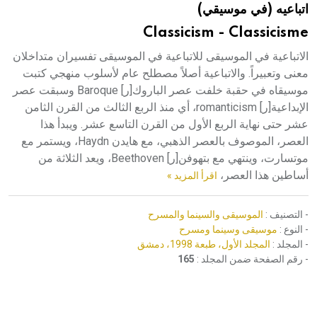
اتباعيه (في موسيقي)
هيئة الموسوعة العربية تطلق موسوعات جديدة في عام 2026
Classicism - Classicisme
الاتباعية في الموسيقى للاتباعية في الموسيقى تفسيران متداخلان
معنى وتعبيراً. والاتباعية أصلاً مصطلح عام لأسلوب منهجي كتبت
موسيقاه في حقبة خلفت عصر الباروك[ر] Baroque وسبقت عصر
الإبداعية[ر] romanticism، أي منذ الربع الثالث من القرن الثامن
عشر حتى نهاية الربع الأول من القرن التاسع عشر. ويبدأ هذا
العصر، الموصوف بالعصر الذهبي، مع هايدن Haydn، ويستمر مع
موتسارت، وينتهي مع بتهوفن[ر] Beethoven، ويعد الثلاثة من
أساطين هذا العصر،
اقرأ المزيد »
- التصنيف :
الموسيقى والسينما والمسرح
- النوع :
موسيقى وسينما ومسرح
- المجلد :
المجلد الأول، طبعة 1998، دمشق
- رقم الصفحة ضمن المجلد :
165