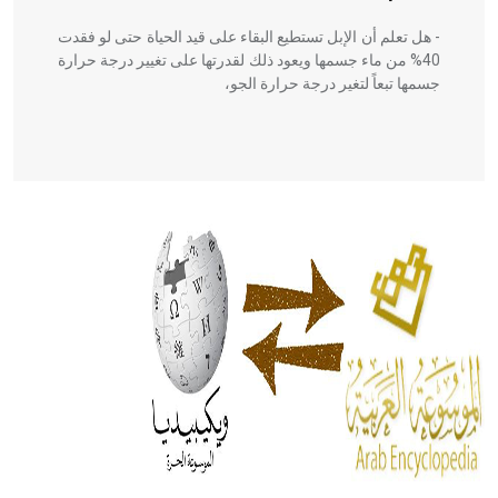
- هل تعلم أن الإبل تستطيع البقاء على قيد الحياة حتى لو فقدت
40% من ماء جسمها ويعود ذلك لقدرتها على تغيير درجة حرارة
جسمها تبعاً لتغير درجة حرارة الجو،
- هل تعلم أن أبقراط كتب في الطب أربعة مؤلفات هي:
الحكم، الأدلة، تنظيم التغذية، ورسالته في جروح الرأس. ويعود
له الفضل بأنه حرر الطب من الدين والفلسفة.
- هل تعلم أن المرجان إفراز حيواني يتكون في البحر ويتركب
من مادة كربونات الكلسيوم، وهو أحمر أو شديد الحمرة وهو
أجود أنواعه، ويمتاز بكبر الحجم ويسمى الش