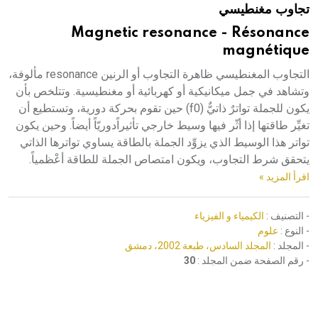
تجاوب مغنطيسي
هيئة الموسوعة العربية تطلق موسوعات جديدة في عام 2026
Magnetic resonance - Résonance
magnétique
التجاوب المغنطيسي ظاهرة التجاوب أو الرنين resonance مألوفة،
وتشاهد في جمل ميكانيكية أو كهربائية أو مغنطيسية. وتتلخص بأن
يكون للجملة تواترٌ ذاتيٌّ (f0) حين تقوم بحركة دورية، وتستطيع أن
تغيِّر طاقتها إذا أثّر فيها وسيط خارجي تأثيراًدوريّاً أيضاً. وحين يكون
تواتر هذا الوسيط الذي يزوِّد الجملة بالطاقة يساوي تواترها الذاتي
يتحقق شرط التجاوب، ويكون امتصاص الجملة للطاقة أعْظمياً.
اقرأ المزيد »
- التصنيف :
الكيمياء و الفيزياء
- النوع :
علوم
- المجلد :
المجلد السادس، طبعة 2002، دمشق
- رقم الصفحة ضمن المجلد :
30