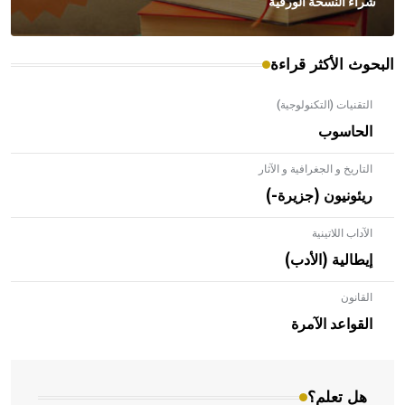
شراء النسخة الورقية
البحوث الأكثر قراءة
التقنيات (التكنولوجية)
الحاسوب
التاريخ و الجغرافية و الآثار
ريئونيون (جزيرة-)
الآداب اللاتينية
إيطالية (الأدب)
القانون
- هل تعلم أن الأبلق نوع من الفنون الهندسية التي ارتبطت
بالعمارة الإسلامية في بلاد الشام ومصر خاصة، حيث يحرص
القواعد الآمرة
المعمار على بناء مداميكه وخاصة في الواجهات
هل تعلم؟