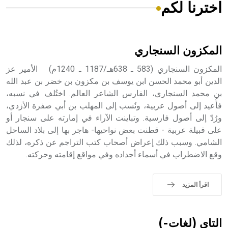
اخترنا لكم
هل تعلم أن الأبسيد كلمة فرنسية اللفظ تم اعتمادها مصطلحاً
أثرياً يستخدم في العمارة عموماً وفي العمارة الدينية الخاصة
بالكنائس خصوصاً، وفي الإنكليزية أب
المكزون السنجاري
المكزون السنجاري (583 ـ 638هـ/1187 ـ 1240م) الأمير عز
الدين أبو محمد الحسن ابن يوسف بن مكزون بن خضر بن عبد الله
بن محمد السنجاري، الفارس الشاعر العالم. اختُلف في نسبه،
- هل تعلم أن أبجر Abgar اسم معروف جيداً يعود إلى عدد من
الملوك الذين حكموا مدينة إديسا (الرها) من أبجر الأول وحتى
فأُعيد إلى أصول عربية، ونُسب إلى المهلب بن أبي صفرة الأزدي،
التاسع، وهم ينتسبون إلى أسرة أوسروين
ورُدّ إلى أصول فارسية. وتباينت الآراء في إمارته على سنجار أو
على قبيلة عربية - قطنت بعض نواحيها- هاجر بها إلى بلاد الساحل
الشامي. وسبب ذلك إعراض أصحاب كتب التراجم عن ذكره، لذلك
وقع الاضطراب في أسماء أجداده وفي مواقع إقامته وحركته.
- هل تعلم أن الأبجدية الكنعانية تتألف من /22/ علامة كتابية
sign تكتب منفصلة غير متصلة، وتعتمد المبدأ الأكوروفوني،
اقرأ المزيد
حيث تقتصر القيمة الصوتية للعلامة الك
التاي (لغات-)