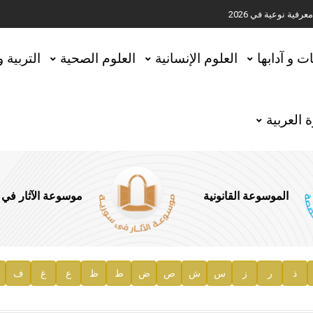
ية نوعية في 2026
تحقيق المخطوطات في العاصمة القطرية الدوحة
ات و آدابها
العلوم الإنسانية
العلوم الصحية
التربية 
 العربية
الموسوعة القانونية
موسوعة الآثار في
ذ
ر
ز
س
ش
ص
ض
ط
ظ
ع
غ
ف
ية