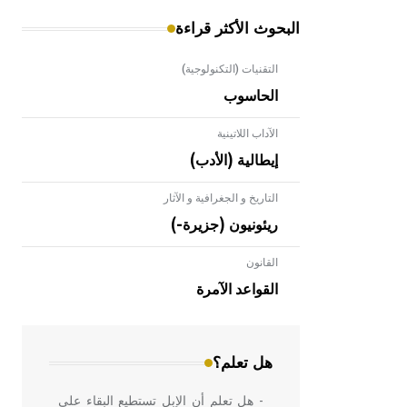
البحوث الأكثر قراءة
التقنيات (التكنولوجية)
الحاسوب
الآداب اللاتينية
إيطالية (الأدب)
التاريخ و الجغرافية و الآثار
ريئونيون (جزيرة-)
القانون
- هل تعلم أن الأبلق نوع من الفنون
الهندسية التي ارتبطت بالعمارة الإسلامية
القواعد الآمرة
في بلاد الشام ومصر خاصة، حيث يحرص
المعمار على بناء مداميكه وخاصة في
الواجهات
هل تعلم؟
- هل تعلم أن الإبل تستطيع البقاء على