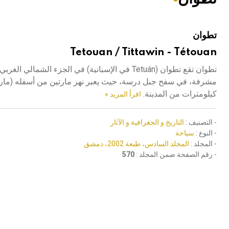
هيئة الموسوعة العربية تطلق موسوعات جديدة في عام 2026
تطوان
Tetouan / Tittawin - Tétouan
تطوان تقع تطوان (Tetuán في الإسبانية) في الجز
مشرفة، في سفح جبل درسة، حيث يعبر نهر مارتين من أسفله (مارتيل 
كيلومترات من المدينة.
اقرأ المزيد »
- التصنيف :
التاريخ و الجغرافية و الآثار
- النوع :
سياحة
- المجلد :
المجلد السادس، طبعة 2002، دمشق
- رقم الصفحة ضمن المجلد :
570