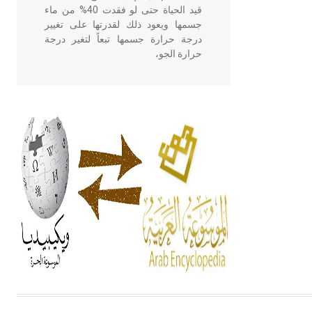
قيد الحياة حتى لو فقدت 40% من ماء
جسمها ويعود ذلك لقدرتها على تغيير
درجة حرارة جسمها تبعاً لتغير درجة
حرارة الجو،
- هل تعلم أن أبقراط كتب في الطب
أربعة مؤلفات هي: الحكم، الأدلة، تنظيم
التغذية، ورسالته في جروح الرأس.
ويعود له الفضل بأنه حرر الطب من
الدين والفلسفة.
- هل تعلم أن المرجان إفراز حيواني
يتكون في البحر ويتركب من مادة
كربونات الكلسيوم، وهو أحمر أو شديد
الحمرة وهو أجود أنواعه، ويمتاز بكبر
الحجم ويسمى الش
هل تعلم أن الأبسيد كلمة فرنسية اللفظ