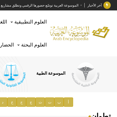
آخر الأخبار
الموسوعة العربية توسّع حضورها الرقمي وتطلق مشاريع معرف
فوز الأستاذ الدكتور وليد محمد السراقبي بجائزة كتارا ل
العلوم التطبيقية
اللغ
جائزة مجمع الملك سلمان العالمي للغة العربية 2025
الأستاذ إياد خالد الطباع مدير عام لهيئة الموسوعة العربية
العلوم البحتة
الحضارة
السيد محمد ياسين صالح وزيرا للثقافة
صدور المجلد الثامن من موسوعة الآثار في سورية
توصيات مجلس الإدارة
الموسوعة الطبية
صدور المجلد السابع من موسوعة الآثار في سورية
صدور المجلد الثامن عشر من الموسوعة الطبية
إعلان..
أ
ب
ت
ث
ج
ح
خ
د
دار الفكر الموزع الحصري لمنشورات هيئة الموسوعة العرب
تطوان