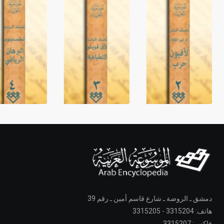
دمشق ـ الروضة ـ شارع قاسم أمين ـ رقم 39
هاتف: 3315204 - 3315205
فاكس: 3315207