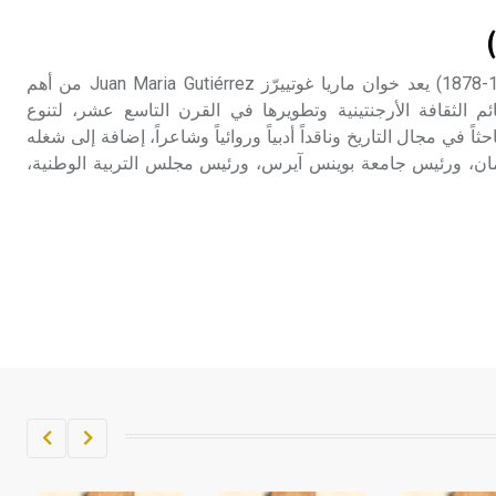
تم اعتمادها مصطلحاً أثرياً يستخدم في
العمارة عموماً وفي العمارة الدينية
الخاصة بالكنائس خصوصاً، وفي
غوتييرّز (خوان ماريا -) (1809-1878) يعد خوان ماريا غوتييرّز Juan Maria Gutiérrez من أهم
الإنكليزية أب
م الثقافة الأرجنتينية وتطويرها في القرن التاسع عشر، لتنوع
ثاً في مجال التاريخ وناقداً أدبياً وروائياً وشاعراً، إضافة إلى شغله
- هل تعلم أن أبجر Abgar اسم معروف
ان، ورئيس جامعة بوينس آيرس، ورئيس مجلس التربية الوطنية،
جيداً يعود إلى عدد من الملوك الذين
حكموا مدينة إديسا (الرها) من أبجر الأول
وحتى التاسع، وهم ينتسبون إلى أسرة
أوسروين
- هل تعلم أن الأبجدية الكنعانية تتألف من
/22/ علامة كتابية sign تكتب منفصلة
غير متصلة، وتعتمد المبدأ الأكوروفوني،
حيث تقتصر القيمة الصوتية للعلامة الك