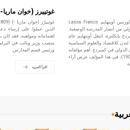
غوتييرز (خوان ماريا-)
أوبنهايم (لاسا فرنسيس ـ) (1858 ـ 1919) لاسا فرنسيس لورنس أوبنهايم Lassa Francis
قانون الدولي من أنصار المدرسة الوضعية.
الذين عملوا على إرساء دعائ
 بإنكلترة، انتقل أوبنهايم عام
اهتماماته ومواهبه، فقد كان باح
ندن للاقتصاد والعلوم السياسية
منصب وزير ونائب في البرلم
 1908 أصبح أستاذاً للقانون الدولي في كمبردج. أهم مؤلفاته
ورئيس قسم المدارس.
«المطوَّل في القانون الدولي» Atreatise في جزأين (1905- 1906)، في هذا المؤلف عرض آراء
.
اقرأ المزيد
ربية