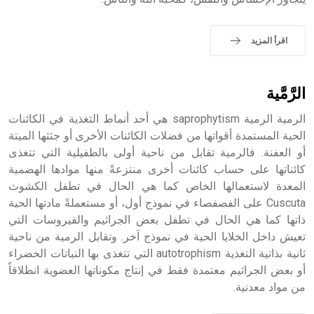
sign تكتب منفصلة غير متصلة، وتعتمد المبدأ الأكوروفوني،
حيث تقتصر القيمة الصوتية للعلامة الك
اقرأ المزيد
الرَّمَّية
الرمية الرمية saprophytism هي أحد أنماط التغذية في الكائنات
الحية المستمدة أقواتها من فضلات الكائنات الأخرى أو جثثها الميتة
أو العفنة. فالرمية تقابل من ناحية أولى بالطفيلية التي تتغذى
كائناتها على حساب كائنات أخرى منتزعةً منها موادها الهضمية
المعدة لاستعمالها الخاص كما هي الحال في تطفل الكشوث
Cuscuta على الفصفصاء في نموذج أول، أو مستعملةً مادتها الحية
ذاتها كما هي الحال في تطفل بعض الجراثيم والفيروسات التي
تعيش داخل الخلايا الحية في نموذج آخر. وتقابل الرمية من ناحية
ثانية بذاتية التغذية autotrophism التي تتغذى بها النباتات الخضراء
أو بعض الجراثيم معتمدة فقط في إنتاج مكوناتها العضوية انطلاقاً
من مواد معدنية.