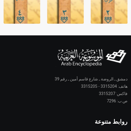
دمشق ـ الروضة ـ شارع قاسم أمين ـ رقم 39
هاتف: 3315204 - 3315205
فاكس: 3315207
ص.ب: 7296
روابط متنوعة