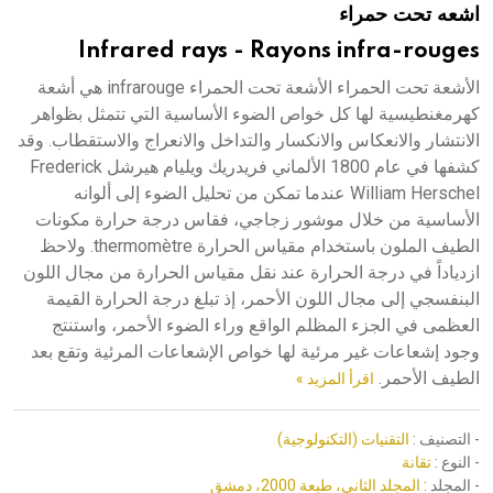
اشعه تحت حمراء
هيئة الموسوعة العربية تطلق موسوعات جديدة في عام 2026
Infrared rays - Rayons infra-rouges
الأشعة تحت الحمراء الأشعة تحت الحمراء infrarouge هي أشعة
كهرمغنطيسية لها كل خواص الضوء الأساسية التي تتمثل بظواهر
الانتشار والانعكاس والانكسار والتداخل والانعراج والاستقطاب. وقد
كشفها في عام 1800 الألماني فريدريك ويليام هيرشل Frederick
William Herschel عندما تمكن من تحليل الضوء إلى ألوانه
الأساسية من خلال موشور زجاجي، فقاس درجة حرارة مكونات
الطيف الملون باستخدام مقياس الحرارة thermomètre. ولاحظ
ازدياداً في درجة الحرارة عند نقل مقياس الحرارة من مجال اللون
البنفسجي إلى مجال اللون الأحمر، إذ تبلغ درجة الحرارة القيمة
العظمى في الجزء المظلم الواقع وراء الضوء الأحمر، واستنتج
وجود إشعاعات غير مرئية لها خواص الإشعاعات المرئية وتقع بعد
الطيف الأحمر.
اقرأ المزيد »
- التصنيف :
التقنيات (التكنولوجية)
- النوع :
تقانة
- المجلد :
المجلد الثاني، طبعة 2000، دمشق