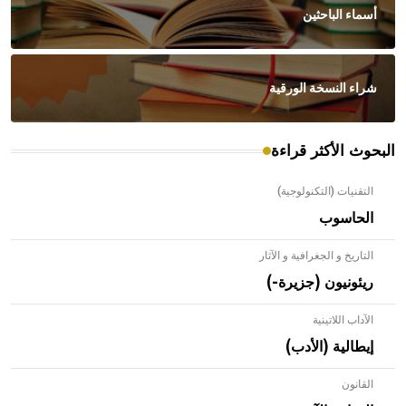
أسماء الباحثين
شراء النسخة الورقية
البحوث الأكثر قراءة
التقنيات (التكنولوجية)
الحاسوب
التاريخ و الجغرافية و الآثار
ريئونيون (جزيرة-)
الآداب اللاتينية
إيطالية (الأدب)
القانون
- هل تعلم أن الأبلق نوع من الفنون الهندسية التي ارتبطت
بالعمارة الإسلامية في بلاد الشام ومصر خاصة، حيث يحرص