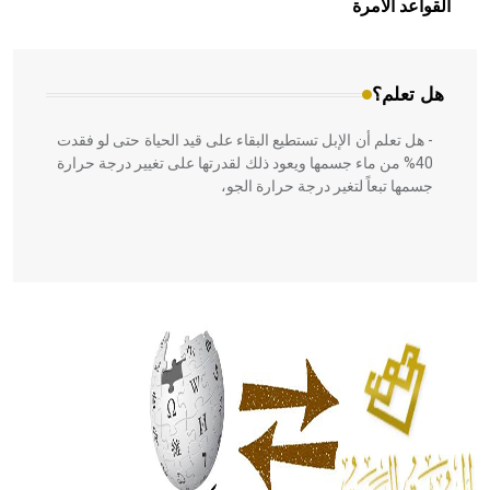
القواعد الآمرة
المعمار على بناء مداميكه وخاصة في الواجهات
هل تعلم؟
- هل تعلم أن الإبل تستطيع البقاء على قيد الحياة حتى لو فقدت
40% من ماء جسمها ويعود ذلك لقدرتها على تغيير درجة حرارة
جسمها تبعاً لتغير درجة حرارة الجو،
- هل تعلم أن أبقراط كتب في الطب أربعة مؤلفات هي:
الحكم، الأدلة، تنظيم التغذية، ورسالته في جروح الرأس. ويعود
له الفضل بأنه حرر الطب من الدين والفلسفة.
- هل تعلم أن المرجان إفراز حيواني يتكون في البحر ويتركب