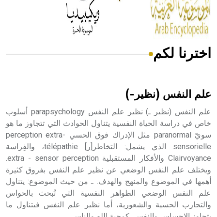
من مادة كربونات الكلسيوم، وهو أحمر أو شديد الحمرة وهو
أجود أنواعه، ويمتاز بكبر الحجم ويسمى الش
اخترنا لكم
هل تعلم أن الأبسيد كلمة فرنسية اللفظ تم اعتمادها مصطلحاً
أثرياً يستخدم في العمارة عموماً وفي العمارة الدينية الخاصة
بالكنائس خصوصاً، وفي الإنكليزية أب
علم النفس (نظير-)
علم النفس (نظير ـ) نظير علم النفس parapsychology أسلوب
خاص في دراسة الحياة النفسية يتناول الحوادث التي تتجاوز ما هو
سويّ paranormal مثل الإدراك فوق الحسي perception extra-
- هل تعلم أن أبجر Abgar اسم معروف جيداً يعود إلى عدد من
الملوك الذين حكموا مدينة إديسا (الرها) من أبجر الأول وحتى
sensorielle الذي يشمل: التخاطر[ر] télépathie، والفِراسة
التاسع، وهم ينتسبون إلى أسرة أوسروين
Clairvoyance والأفكار المستقبلية extra - sensor perception.
ويختلف علم النفس الوضعي عن نظير علم النفس بفروق كثيرة
أهمها في الموضوع والمنهج والهدف. ـ من حيث الموضوع: يتناول
علم النفس الوضعي الظواهر النفسية التي تُبحث بالحواس
والتجارب الحسية والشعورية، أما نظير علم النفس فيتناول ما
- هل تعلم أن الأبجدية الكنعانية تتألف من /22/ علامة كتابية
يتجاوز الإحساس والنفس، كمحبة الله والناس.