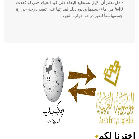
- هل تعلم أن الإبل تستطيع البقاء على قيد الحياة حتى لو فقدت
40% من ماء جسمها ويعود ذلك لقدرتها على تغيير درجة حرارة
جسمها تبعاً لتغير درجة حرارة الجو،
- هل تعلم أن أبقراط كتب في الطب أربعة مؤلفات هي:
الحكم، الأدلة، تنظيم التغذية، ورسالته في جروح الرأس. ويعود
له الفضل بأنه حرر الطب من الدين والفلسفة.
- هل تعلم أن المرجان إفراز حيواني يتكون في البحر ويتركب
من مادة كربونات الكلسيوم، وهو أحمر أو شديد الحمرة وهو
أجود أنواعه، ويمتاز بكبر الحجم ويسمى الش
اخترنا لكم