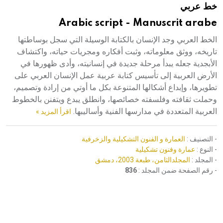
خط عربي
هيئة الموسوعة العربية تطلق موسوعات جديدة في عام 2026
Arabic script - Manuscrit arabe
الخط العربي وجد الإنسان بالكتابة الوسيلة التي سجل بوساطتها
تاريخه، ووثق معلوماته، وثبت أفكاره ومجريات حياته، واكتشاف
الأبجدية جعله يبدأ مرحلة جديدة في إنسانيته، وأدى ظهورها في
الأرض العربية إلى تأسيس كتابة عربية عمل الإنسان العربي على
تطويرها، وإبداع أشكالها المتنوعة بكل ما أوتي من إرادة وتصميم،
وحملت ثقافته وفلسفته خصائصها، وانطلق يبدع ويتفنن بالخطوط
العربية المتعددة في مدارسها الفنية وأساليبها.
اقرأ المزيد »
- التصنيف :
العمارة و الفنون التشكيلية والزخرفية
- النوع :
عمارة وفنون تشكيلية
- المجلد :
المجلدالثامن، طبعة 2003، دمشق
- رقم الصفحة ضمن المجلد :
836