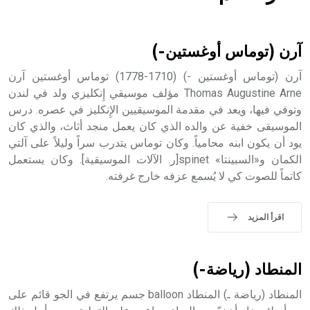
هل تعلم أن الأبسيد كلمة فرنسية اللفظ تم اعتمادها مصطلحاً
أثرياً يستخدم في العمارة عموماً وفي العمارة الدينية الخاصة
بالكنائس خصوصاً، وفي الإنكليزية أب
آرن (توماس أوغستين-)
آرن (توماس أوغستين -) (1710-1778) توماس أوغستين آرن
Thomas Augustine Arne مؤلف موسيقي إِنكليزي ولد في لندن
وتوفي فيها، ويعد في مقدمة الموسيقيين الإِنكليز في عصره. درس
- هل تعلم أن أبجر Abgar اسم معروف جيداً يعود إلى عدد من
الملوك الذين حكموا مدينة إديسا (الرها) من أبجر الأول وحتى
الموسيقى خفية عن والده الذي كان يعمل منجد أثاث، والذي كان
التاسع، وهم ينتسبون إلى أسرة أوسروين
يود أن يكون ابنه محامياً. وكان توماس يتدرب سراً وليلاً على آلتي
الكمان و«السبينتا» spinet[ر. الآلات الموسيقية]. وكان يستعمل
كاتماً للصوت كي لا يُسمع عزفه خارج غرفته.
- هل تعلم أن الأبجدية الكنعانية تتألف من /22/ علامة كتابية
اقرأ المزيد
sign تكتب منفصلة غير متصلة، وتعتمد المبدأ الأكوروفوني،
حيث تقتصر القيمة الصوتية للعلامة الك
المنطاد (رياضة-)
المنطاد (رياضة ـ) المنطاد balloon جسم يرتفع في الجو قائم على