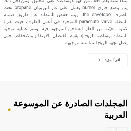
مبدأ ملئه بغاز أخفّ من الهواء يساعده على التحليق. ومن أجل ذلك
يتم وضع حارق burner يعمل على غاز البروبان propane تحت
الظرف the envelope، ويتم خفض المنطاد عن طريق صمام
المظلة parachute valve الموجود في أعلى الظرف حيث تفرغ
كمية معيّنة من الغاز الساخن الموجود فيه. وتتم عملية توجيه
المنطاد بوساطة الريح إذ يقوم القبطان بالارتفاع والانخفاض حتى
يصل لجهة الريح المناسبة لتوجيهه.
اقرأ المزيد
المجلدات الصادرة عن الموسوعة
العربية