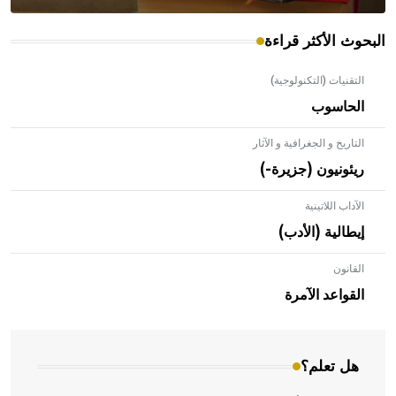
البحوث الأكثر قراءة
التقنيات (التكنولوجية)
الحاسوب
التاريخ و الجغرافية و الآثار
ريئونيون (جزيرة-)
الآداب اللاتينية
إيطالية (الأدب)
القانون
- هل تعلم أن الأبلق نوع من الفنون الهندسية التي ارتبطت
بالعمارة الإسلامية في بلاد الشام ومصر خاصة، حيث يحرص
القواعد الآمرة
المعمار على بناء مداميكه وخاصة في الواجهات
هل تعلم؟