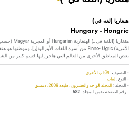
هيئة الموسوعة العربية تطلق موسوعات جديدة في عام 2026
هنغاريا (لغه في)
Hungary - Hongrie
هنغاريا (الل
الأغرية) Finno- Ugric من أسرة اللغات الأورالية[ر]، و
بعض المناطق الأخرى من العالم التي هاجر إليها قسم كبير من الشعب 
- التصنيف :
الآداب الأخرى
- النوع :
لغات
- المجلد :
المجلد الواحد والعشرون، طبعة 2008، دمشق
- رقم الصفحة ضمن المجلد :
682