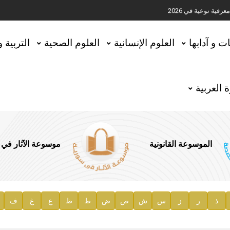
ية نوعية في 2026
تحقيق المخطوطات في العاصمة القطرية الدوحة
ات و آدابها
العلوم الإنسانية
العلوم الصحية
التربية 
 العربية
الموسوعة القانونية
موسوعة الآثار في
ذ
ر
ز
س
ش
ص
ض
ط
ظ
ع
غ
ف
ية