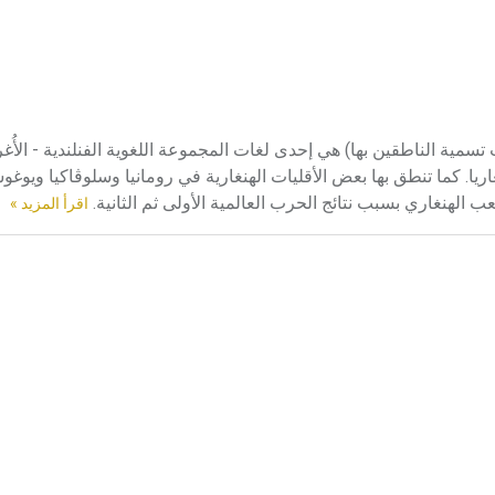
غة في ـ) الهنغارية Hungarian أو المجرية Magyar (حسب تسمية الناطقين بها) هي إحدى لغات المجموعة اللغوية الفنلندية - ا
موطنها هو هنغاريا. كما تنطق بها بعض الأقليات الهنغارية في رومانيا وسلوڤاكيا ويو
الهنغاري بسبب نتائج الحرب العالمية الأولى ثم الثانية.
اقرأ المزيد »