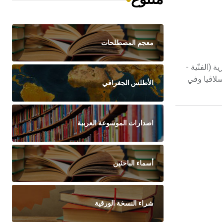
معجم المصطلحات
لأُغرية (الفنّية -
غوسلاڤيا وفي
الأطلس الجغرافي
اصدارات الموسوعة العربية
أسماء الباحثين
شراء النسخة الورقية