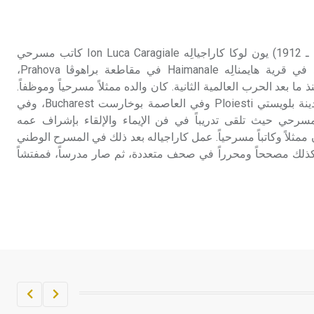
تم اعتمادها مصطلحاً أثرياً يستخدم في
العمارة عموماً وفي العمارة الدينية
الخاصة بالكنائس خصوصاً، وفي
كاراجياله (يون لوكا ـ) (1852 ـ 1912) يون لوكا كاراجيالِه Ion Luca Caragiale كاتب مسرحي
الإنكليزية أب
وقاصّ وصحفي روماني. ولد في قرية هايمنالِه Haimanale في مقاطعة براهوڤا Prahova،
ا بعد الحرب العالمية الثانية. كان والده ممثلاً مسرحياً وموظفاً.
- هل تعلم أن أبجر Abgar اسم معروف
تلقى كاراجياله تعليمه في مدينة بلويستي Ploiesti وفي العاصمة بوخارست Bucharest، وفي
جيداً يعود إلى عدد من الملوك الذين
معهد المسرحي حيث تلقى تدريباً في فن الإيماء والإلقاء بإشراف عمه
حكموا مدينة إديسا (الرها) من أبجر الأول
Cost الذي كان ممثلاً وكاتباً مسرحياً. عمل كاراجياله بعد ذلك في المسرح الوطني
وحتى التاسع، وهم ينتسبون إلى أسرة
وكذلك مصححاً ومحرراً في صحف متعددة، ثم صار مدرساً، فمفتشاً
أوسروين
- هل تعلم أن الأبجدية الكنعانية تتألف من
/22/ علامة كتابية sign تكتب منفصلة
غير متصلة، وتعتمد المبدأ الأكوروفوني،
حيث تقتصر القيمة الصوتية للعلامة الك