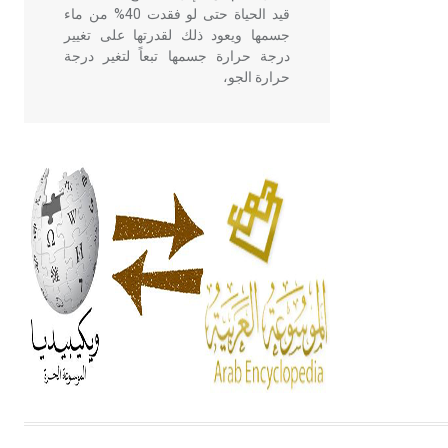
قيد الحياة حتى لو فقدت 40% من ماء
جسمها ويعود ذلك لقدرتها على تغيير
درجة حرارة جسمها تبعاً لتغير درجة
حرارة الجو،
- هل تعلم أن أبقراط كتب في الطب
أربعة مؤلفات هي: الحكم، الأدلة، تنظيم
التغذية، ورسالته في جروح الرأس.
ويعود له الفضل بأنه حرر الطب من
الدين والفلسفة.
- هل تعلم أن المرجان إفراز حيواني
يتكون في البحر ويتركب من مادة
كربونات الكلسيوم، وهو أحمر أو شديد
الحمرة وهو أجود أنواعه، ويمتاز بكبر
الحجم ويسمى الش
هل تعلم أن الأبسيد كلمة فرنسية اللفظ