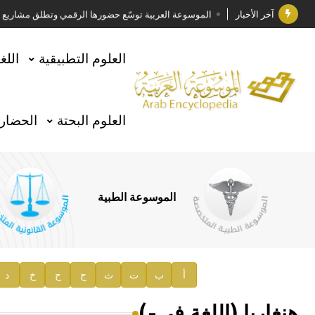
آخر الأخبار
الموسوعة العربية توسّع حضورها الرقمي وتطلق مشاريع معرف
فوز الأستاذ الدكتور وليد محمد السراقبي بجائزة كتارا ل
العلوم التطبيقية
اللغ
جائزة مجمع الملك سلمان العالمي للغة العربية 2025
الأستاذ إياد خالد الطباع مدير عام لهيئة الموسوعة العربية
العلوم البحتة
الحضارة
السيد محمد ياسين صالح وزيرا للثقافة
صدور المجلد الثامن من موسوعة الآثار في سورية
توصيات مجلس الإدارة
الموسوعة الطبية
صدور المجلد السابع من موسوعة الآثار في سورية
صدور المجلد الثامن عشر من الموسوعة الطبية
إعلان..
أ
ب
ت
ث
ج
ح
خ
د
دار الفكر الموزع الحصري لمنشورات هيئة الموسوعة العرب
هنغاريا (اللغة في-)