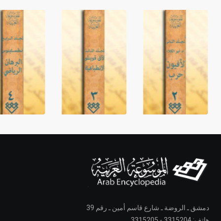
دمشق ـ الروضة ـ شارع قاسم أمين ـ رقم 39
هاتف: 3315204 - 3315205