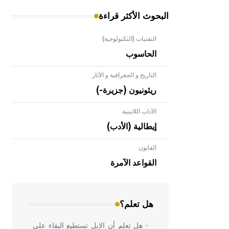
البحوث الأكثر قراءة
التقنيات (التكنولوجية)
الحاسوب
التاريخ و الجغرافية و الآثار
ريئونيون (جزيرة-)
الآداب اللاتينية
إيطالية (الأدب)
القانون
- هل تعلم أن الأبلق نوع من الفنون
الهندسية التي ارتبطت بالعمارة الإسلامية
القواعد الآمرة
في بلاد الشام ومصر خاصة، حيث يحرص
المعمار على بناء مداميكه وخاصة في
الواجهات
هل تعلم؟
- هل تعلم أن الإبل تستطيع البقاء على