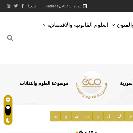
تابعنا:
Saturday, Aug 8, 2026
والفنون
العلوم القانونية والاقتصادية
 سورية
موسوعة العلوم والتقانات
ق
ك
ل
م
ن
هـ
و
ي
متنوع