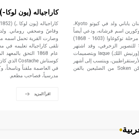
كاراجياله (يون لوكا-)
كورين (أوغاتا ـ) (1658 ـ 1716) أوغاتا كورين Ogata Korin فنان ياباني ولد في كيوتو Kyoto،
ِي فيها. اسمه الأصلي أوغاتا كوريتومي Ogata Koretomi، وكورين اسم فرشاته، ودعي أيضاً
باسم أوغاتا إتشينوجو Ogata Ichinojo، وهو معروف أنه ابـن مرحلة توكوغاوا (1603 - 1868)
وصارت القرية تحمل اسمه منذ م
Tokugawa وأحد كبار أساتذة مدرسة «سوتاتسو» Sotatsus للتصوير الزخرفي، وقد اشتهر
بالتصوير فوق الستائر والحواجز واستعمال طلاء خاص اسمه (ورنيش اللك) laque وبتصميمات
عام 1868 التحق بال
 كورين من الساموراي Samurai، الجنود الأرستقراطيين، وينتسب إلى أشهر
كوستاش ache
مصممي الحروف الكاليغراف calligraphie. كان والده سوكن Soken من الضليعين بالفن
في العاصمة ملقناً وناسخاً، 
مدرسياً، فصاحب مطعم.
اقرأ المزيد
ربية