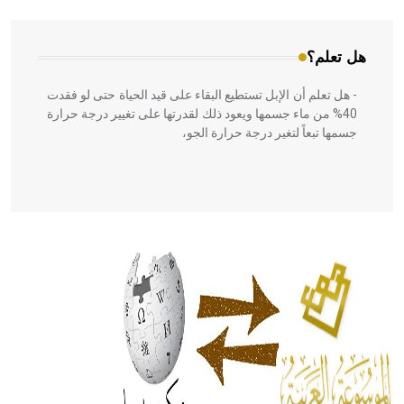
هل تعلم؟
- هل تعلم أن الإبل تستطيع البقاء على قيد الحياة حتى لو فقدت
40% من ماء جسمها ويعود ذلك لقدرتها على تغيير درجة حرارة
جسمها تبعاً لتغير درجة حرارة الجو،
- هل تعلم أن أبقراط كتب في الطب أربعة مؤلفات هي:
الحكم، الأدلة، تنظيم التغذية، ورسالته في جروح الرأس. ويعود
له الفضل بأنه حرر الطب من الدين والفلسفة.
- هل تعلم أن المرجان إفراز حيواني يتكون في البحر ويتركب
من مادة كربونات الكلسيوم، وهو أحمر أو شديد الحمرة وهو
أجود أنواعه، ويمتاز بكبر الحجم ويسمى الش