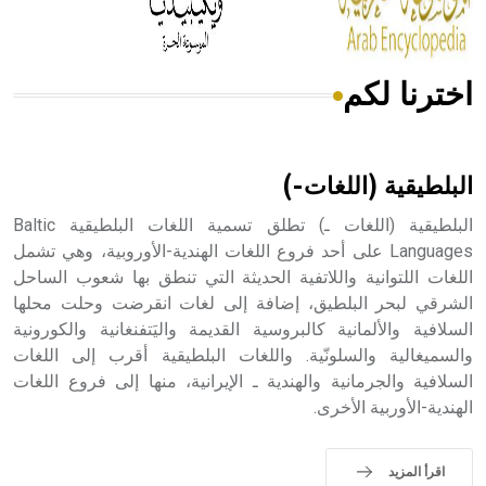
اخترنا لكم
هل تعلم أن الأبسيد كلمة فرنسية اللفظ تم اعتمادها مصطلحاً
أثرياً يستخدم في العمارة عموماً وفي العمارة الدينية الخاصة
بالكنائس خصوصاً، وفي الإنكليزية أب
البلطيقية (اللغات-)
البلطيقية (اللغات ـ) تطلق تسمية اللغات البلطيقية Baltic
Languages على أحد فروع اللغات الهندية-الأوروبية، وهي تشمل
اللغات اللتوانية واللاتفية الحديثة التي تنطق بها شعوب الساحل
- هل تعلم أن أبجر Abgar اسم معروف جيداً يعود إلى عدد من
الملوك الذين حكموا مدينة إديسا (الرها) من أبجر الأول وحتى
الشرقي لبحر البلطيق، إضافة إلى لغات انقرضت وحلت محلها
التاسع، وهم ينتسبون إلى أسرة أوسروين
السلافية والألمانية كالبروسية القديمة واليَتفنغانية والكورونية
والسميغالية والسلونّية. واللغات البلطيقية أقرب إلى اللغات
السلافية والجرمانية والهندية ـ الإيرانية، منها إلى فروع اللغات
الهندية-الأوربية الأخرى.
- هل تعلم أن الأبجدية الكنعانية تتألف من /22/ علامة كتابية
sign تكتب منفصلة غير متصلة، وتعتمد المبدأ الأكوروفوني،
اقرأ المزيد