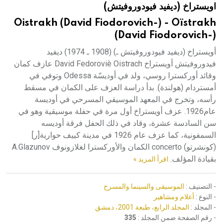
اويستراخ (ديفيد فيودوروفيتش)
هيئة الموسوعة العربية تطلق موسوعات جديدة في عام 2026
Oistrakh (David Fiodorovich-) - Oïstrakh
(David Fiodorovich-)
أويستراخ (ديفيد فيودوروفيتش ـ) (1908 ـ 1974) ديفيد
فيدوروفيتش أويستراخ David Fedoroviè Oistrach عازف كمان
وقائد أوركسترا روسي، ولد في أوديسّة Odessa وتوفي في
أمستردام (هولندة). بدأ دراسة العزف على الكمان في مسقط
رأسه، وتخرج في المعهد الموسيقي المسرحي في أوديسة
عام1926. عزف أويستراخ أول مرة في حفلة موسيقية وهو في
سن السادسة عشرة، وقاد في ذلك الحفل فرقة أوديسه
السمفونية، كما عزف عام 1926 في مدينة كييف حوارية[ر]
(كونشرتو) concerto الكمان والأوركسترا لغلازونوف A.Glazunov
بقيادة المؤلف.
اقرأ المزيد »
- التصنيف :
الموسيقى والسينما والمسرح
- النوع :
أعلام ومشاهير
- المجلد :
المجلد الرابع، طبعة 2001، دمشق
- رقم الصفحة ضمن المجلد :
335