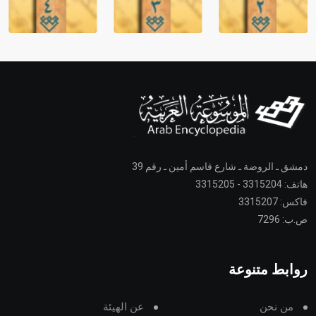
دمشق ـ الروضة ـ شارع قاسم أمين ـ رقم 39
هاتف: 3315204 - 3315205
فاكس: 3315207
ص.ب: 7296
روابط متنوعة
من نحن
عن الهيئة