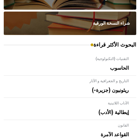
شراء النسخة الورقية
البحوث الأكثر قراءة
التقنيات (التكنولوجية)
الحاسوب
التاريخ و الجغرافية و الآثار
ريئونيون (جزيرة-)
الآداب اللاتينية
إيطالية (الأدب)
القانون
- هل تعلم أن الأبلق نوع من الفنون الهندسية التي ارتبطت
بالعمارة الإسلامية في بلاد الشام ومصر خاصة، حيث يحرص
القواعد الآمرة
المعمار على بناء مداميكه وخاصة في الواجهات