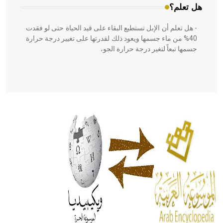
هل تعلم؟
- هل تعلم أن الإبل تستطيع البقاء على قيد الحياة حتى لو فقدت
40% من ماء جسمها ويعود ذلك لقدرتها على تغيير درجة حرارة
جسمها تبعاً لتغير درجة حرارة الجو،
- هل تعلم أن أبقراط كتب في الطب أربعة مؤلفات هي:
الحكم، الأدلة، تنظيم التغذية، ورسالته في جروح الرأس. ويعود
له الفضل بأنه حرر الطب من الدين والفلسفة.
- هل تعلم أن المرجان إفراز حيواني يتكون في البحر ويتركب
من مادة كربونات الكلسيوم، وهو أحمر أو شديد الحمرة وهو
أجود أنواعه، ويمتاز بكبر الحجم ويسمى الش