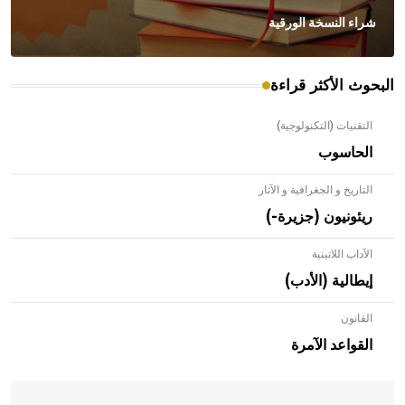
شراء النسخة الورقية
البحوث الأكثر قراءة
التقنيات (التكنولوجية)
الحاسوب
التاريخ و الجغرافية و الآثار
ريئونيون (جزيرة-)
الآداب اللاتينية
إيطالية (الأدب)
القانون
- هل تعلم أن الأبلق نوع من الفنون الهندسية التي ارتبطت
بالعمارة الإسلامية في بلاد الشام ومصر خاصة، حيث يحرص
القواعد الآمرة
المعمار على بناء مداميكه وخاصة في الواجهات