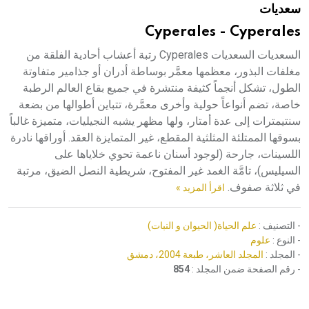
سعديات
هيئة الموسوعة العربية تطلق موسوعات جديدة في عام 2026
Cyperales - Cyperales
السعديات السعديات Cyperales رتبة أعشاب أحادية الفلقة من
مغلفات البذور، معظمها معمَّر بوساطة أدران أو جذامير متفاوتة
الطول، تشكل أنجماً كثيفة منتشرة في جميع بقاع العالم الرطبة
خاصة، تضم أنواعاً حولية وأخرى معمَّرة، تتباين أطوالها من بضعة
سنتيمترات إلى عدة أمتار، ولها مظهر يشبه النجيليات، متميزة غالباً
بسوقها الممتلئة المثلثية المقطع، غير المتمايزة العقد. أوراقها نادرة
اللسينات، جارحة (لوجود أسنان ناعمة تحوي خلاياها على
السيليس)، تامَّة الغمد غير المفتوح، شريطية النصل الضيق، مرتبة
في ثلاثة صفوف.
اقرأ المزيد »
- التصنيف :
علم الحياة( الحيوان و النبات)
- النوع :
علوم
- المجلد :
المجلد العاشر، طبعة 2004، دمشق
- رقم الصفحة ضمن المجلد :
854