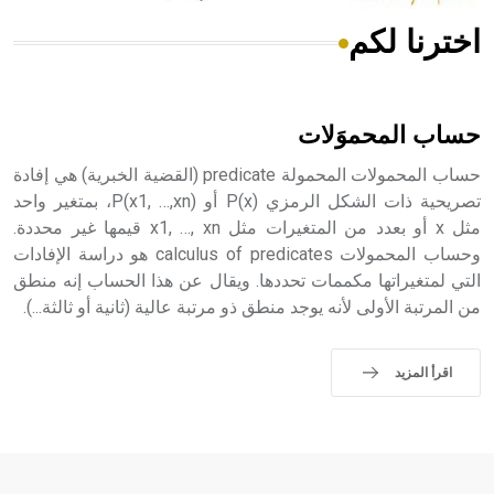
اخترنا لكم
هل تعلم أن الأبسيد كلمة فرنسية اللفظ تم اعتمادها مصطلحاً
أثرياً يستخدم في العمارة عموماً وفي العمارة الدينية الخاصة
بالكنائس خصوصاً، وفي الإنكليزية أب
حساب المحموَلات
حساب المحمولات المحمولة predicate (القضية الخبرية) هي إفادة
تصريحية ذات الشكل الرمزي P(x) أو P(x1, …,xn)، بمتغير واحد
مثل x أو بعدد من المتغيرات مثل x1, …, xn قيمها غير محددة.
- هل تعلم أن أبجر Abgar اسم معروف جيداً يعود إلى عدد من
الملوك الذين حكموا مدينة إديسا (الرها) من أبجر الأول وحتى
وحساب المحمولات calculus of predicates هو دراسة الإفادات
التاسع، وهم ينتسبون إلى أسرة أوسروين
التي لمتغيراتها مكممات تحددها. ويقال عن هذا الحساب إنه منطق
من المرتبة الأولى لأنه يوجد منطق ذو مرتبة عالية (ثانية أو ثالثة...).
اقرأ المزيد
- هل تعلم أن الأبجدية الكنعانية تتألف من /22/ علامة كتابية
sign تكتب منفصلة غير متصلة، وتعتمد المبدأ الأكوروفوني،
حيث تقتصر القيمة الصوتية للعلامة الك