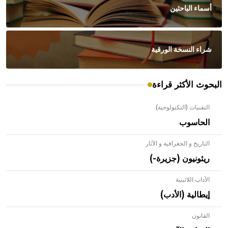
أسماء الباحثين
شراء النسخة الورقية
البحوث الأكثر قراءة
التقنيات (التكنولوجية)
الحاسوب
التاريخ و الجغرافية و الآثار
ريئونيون (جزيرة-)
الآداب اللاتينية
إيطالية (الأدب)
القانون
- هل تعلم أن الأبلق نوع من الفنون الهندسية التي ارتبطت
بالعمارة الإسلامية في بلاد الشام ومصر خاصة، حيث يحرص