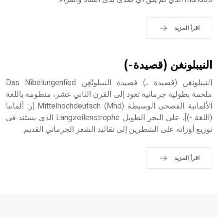
sign تكتب منفصلة غير متصلة، وتعتمد المبدأ الأكوروفوني،
حيث تقتصر القيمة الصوتية للعلامة الك
اقرأ المزيد
النيبلونغن (قصيدة-)
النيبلونغن (قصيدة ـ) قصيدة النيبلونْغِن Das Nibelungenlied
ملحمة بطولية جرمانية تعود إلى القرن الثاني عشر، منظومة باللغة
الألمانية الفصحى الوسيطة (Mhd) Mittelhochdeutsch [ر: ألمانيا
(اللغة -)]، على البحر الطويل Langzeilenstrophe الذي يستند في
توزيع أوزانه على الشطرين إلى تقاليد الشعر الجرماني القديم.
اقرأ المزيد