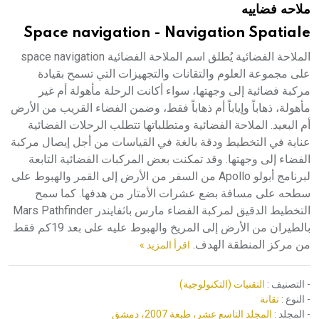
ملاحه فضاييه
هيئة الموسوعة العربية تطلق موسوعات جديدة في عام 2026
Space navigation - Navigation Spatiale
الملاحة الفضائية يُطلق اسم الملاحة الفضائية space navigation
على مجموعة العلوم والتقانات والتجهيزات التي تسمح بقيادة
مركبة فضائية إلى وجهتها، سواء أكانت الرحلة مأهولة أم غير
مأهولة، ذهاباً وإياباً أم ذهاباً فقط، وضمن الفضاء القريب من الأرض
أم البعيد. الملاحة الفضائية ومتطلباتها تتطلب الرحلات الفضائية
عناية في التخطيط ودقة بالغة في القياسات من أجل إيصال مركبة
الفضاء إلى وجهتها. وقد تمكنت بعض المركبات الفضائية التابعة
لبرنامج أبولو Apollo من السفر من الأرض إلى القمر والهبوط على
سطحه على مسافة بضع عشرات الأمتار من هدفها. كما سمح
التخطيط الدقيق لمركبة الفضاء مارس باثفايندر Mars Pathfinder
بالطيران من الأرض إلى المريخ والهبوط عليه على بعد 19كم فقط
من مركز المنطقة الهدف.
اقرأ المزيد »
- التصنيف :
التقنيات (التكنولوجية)
- النوع :
تقانة
- المجلد :
المجلد التاسع عشر، طبعة 2007، دمشق