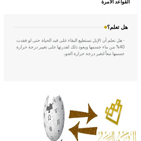
القواعد الآمرة
المعمار على بناء مداميكه وخاصة في الواجهات
هل تعلم؟
- هل تعلم أن الإبل تستطيع البقاء على قيد الحياة حتى لو فقدت
40% من ماء جسمها ويعود ذلك لقدرتها على تغيير درجة حرارة
جسمها تبعاً لتغير درجة حرارة الجو،
- هل تعلم أن أبقراط كتب في الطب أربعة مؤلفات هي:
الحكم، الأدلة، تنظيم التغذية، ورسالته في جروح الرأس. ويعود
له الفضل بأنه حرر الطب من الدين والفلسفة.
- هل تعلم أن المرجان إفراز حيواني يتكون في البحر ويتركب