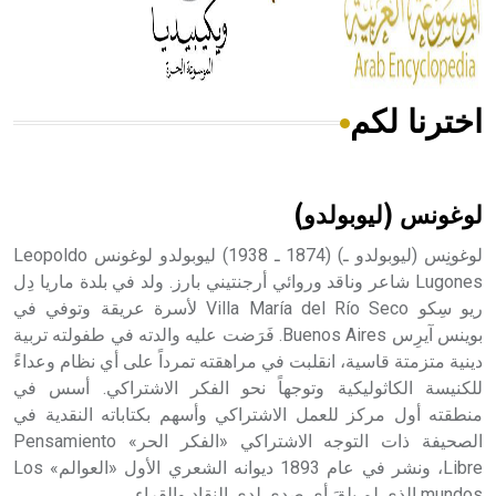
من مادة كربونات الكلسيوم، وهو أحمر أو شديد الحمرة وهو
أجود أنواعه، ويمتاز بكبر الحجم ويسمى الش
اخترنا لكم
هل تعلم أن الأبسيد كلمة فرنسية اللفظ تم اعتمادها مصطلحاً
أثرياً يستخدم في العمارة عموماً وفي العمارة الدينية الخاصة
بالكنائس خصوصاً، وفي الإنكليزية أب
لوغونس (ليوبولدو)
لوغونِس (ليوبولدو ـ) (1874 ـ 1938) ليوبولدو لوغونس Leopoldo
Lugones شاعر وناقد وروائي أرجنتيني بارز. ولد في بلدة ماريا دِل
ريو سِكو Villa María del Río Seco لأسرة عريقة وتوفي في
- هل تعلم أن أبجر Abgar اسم معروف جيداً يعود إلى عدد من
الملوك الذين حكموا مدينة إديسا (الرها) من أبجر الأول وحتى
بوينس آيرِس Buenos Aires. فَرَضت عليه والدته في طفولته تربية
التاسع، وهم ينتسبون إلى أسرة أوسروين
دينية متزمتة قاسية، انقلبت في مراهقته تمرداً على أي نظام وعداءً
للكنيسة الكاثوليكية وتوجهاً نحو الفكر الاشتراكي. أسس في
منطقته أول مركز للعمل الاشتراكي وأسهم بكتاباته النقدية في
الصحيفة ذات التوجه الاشتراكي «الفكر الحر» Pensamiento
Libre، ونشر في عام 1893 ديوانه الشعري الأول «العوالم» Los
- هل تعلم أن الأبجدية الكنعانية تتألف من /22/ علامة كتابية
mundos الذي لم يلقَ أي صدى لدى النقاد والقراء.