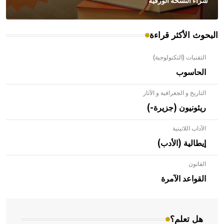
شراء النسخة الورقية
البحوث الأكثر قراءة
التقنيات (التكنولوجية)
الحاسوب
التاريخ و الجغرافية و الآثار
ريئونيون (جزيرة-)
الآداب اللاتينية
إيطالية (الأدب)
القانون
- هل تعلم أن الأبلق نوع من الفنون الهندسية التي ارتبطت
بالعمارة الإسلامية في بلاد الشام ومصر خاصة، حيث يحرص
القواعد الآمرة
المعمار على بناء مداميكه وخاصة في الواجهات
هل تعلم؟