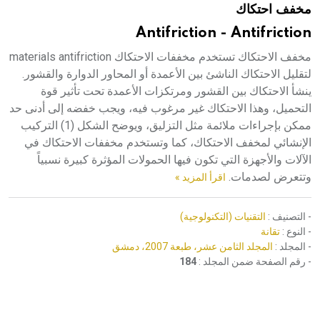
مخفف احتكاك
هيئة الموسوعة العربية تطلق موسوعات جديدة في عام 2026
Antifriction - Antifriction
مخفف الاحتكاك تستخدم مخففات الاحتكاك materials antifriction
لتقليل الاحتكاك الناشئ بين الأعمدة أو المحاور الدوارة والقشور.
ينشأ الاحتكاك بين القشور ومرتكزات الأعمدة تحت تأثير قوة
التحميل، وهذا الاحتكاك غير مرغوب فيه، ويجب خفضه إلى أدنى حد
ممكن بإجراءات ملائمة مثل التزليق، ويوضح الشكل (1) التركيب
الإنشائي لمخفف الاحتكاك، كما وتستخدم مخففات الاحتكاك في
الآلات والأجهزة التي تكون فيها الحمولات المؤثرة كبيرة نسبياً
وتتعرض لصدمات.
اقرأ المزيد »
- التصنيف :
التقنيات (التكنولوجية)
- النوع :
تقانة
- المجلد :
المجلد الثامن عشر، طبعة 2007، دمشق
- رقم الصفحة ضمن المجلد :
184