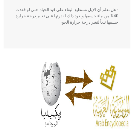
- هل تعلم أن الإبل تستطيع البقاء على قيد الحياة حتى لو فقدت
40% من ماء جسمها ويعود ذلك لقدرتها على تغيير درجة حرارة
جسمها تبعاً لتغير درجة حرارة الجو،
- هل تعلم أن أبقراط كتب في الطب أربعة مؤلفات هي:
الحكم، الأدلة، تنظيم التغذية، ورسالته في جروح الرأس. ويعود
له الفضل بأنه حرر الطب من الدين والفلسفة.
- هل تعلم أن المرجان إفراز حيواني يتكون في البحر ويتركب
من مادة كربونات الكلسيوم، وهو أحمر أو شديد الحمرة وهو
أجود أنواعه، ويمتاز بكبر الحجم ويسمى الش