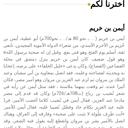
اخترنا لكم
هل تعلم أن الأبسيد كلمة فرنسية اللفظ تم اعتمادها مصطلحاً
أثرياً يستخدم في العمارة عموماً وفي العمارة الدينية الخاصة
بالكنائس خصوصاً، وفي الإنكليزية أب
أيمن بن خريم
أيمن بن خريم ( … ـ نحو 80 هـ/… ـ نحو700م) أبو عطية، أيمن بن
خُرَيم بن الأخرم الأسدي، من شعراء الدولة الأموية المجيدين، تابعي
ثقة، أسلم يوم الفتح وهو فتى يفع، وقيل إن له صحبة برسول اللهe
- هل تعلم أن أبجر Abgar اسم معروف جيداً يعود إلى عدد من
الملوك الذين حكموا مدينة إديسا (الرها) من أبجر الأول وحتى
وهو قول ضعيف. كان أيمن بن خريم ينزل دمشق في محلة
التاسع، وهم ينتسبون إلى أسرة أوسروين
القصاعين (القصاع)، وكان يدعى «خليل الخلفاء» على برصه، إعجابا
به وبحديثه لفصاحته وعلمه، فقد اتصل بمعاوية بن أبي سفيان وعبد
الملك بن مروان ثم لزم عبد العزيز بن مروان وهو أمير مصر، فكان
أثيرا عنده، ثم وقعت بينهما ملاسنة ، فقد سئل أيمن عن رأيه في
شعر نُصَيب بن رباح (ت108هـ/726م) وكان قد قدم إلى مصر
- هل تعلم أن الأبجدية الكنعانية تتألف من /22/ علامة كتابية
مادحا عبد العزيز، فقال أيمن في نُصَيب كلاما أغضب الأمير، فردّ
sign تكتب منفصلة غير متصلة، وتعتمد المبدأ الأكوروفوني،
عليه عبد العزيز بكلام حاد وفضّل نُصيبا عليه، فقال أيمن للأمير:
حيث تقتصر القيمة الصوتية للعلامة الك
«أنت طَرِف مَلُولة لا تثبت على صحبة» وفارقه إلى العراق، وهناك
اتصل بالأمير بشر بن مروان وانقطع إليه يقول فيه الشعر، وقد
عرّض في شعره بعبد العزيز، وأغرى الخليفة أن يحوّل ولاية العهد