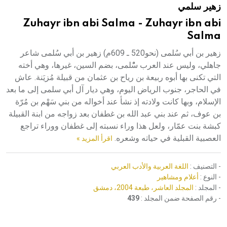
زهير سلمي
هيئة الموسوعة العربية تطلق موسوعات جديدة في عام 2026
Zuhayr ibn abi Salma - Zuhayr ibn abi
Salma
زهير بن أبي سُلمى (نحو520 ـ 609م) زهير بن أبي سُلمى شاعر
جاهلي، وليس عند العرب سُْلمى، بضم السين، غيرها، وهي أخته
التي تكنى بها أبوه ربيعة بن رياح بن عثمان من قبيلة مُزيَنة. عاش
في الحاجر، جنوب الرياض اليوم، وهي ديار آل أبي سلمى إلى ما بعد
الإسلام، وبها كانت ولادته إذ نشأ عند أخواله من بني سَهْم بن مُرّة
بن عوف، ثم عند بني عبد الله بن غطفان بعد زواجه من ابنة القبيلة
كبشة بنت عمّار، ولعل هذا وراء نسبته إلى غطفان ووراء تراجع
العصبية القبلية في حياته وشعره.
اقرأ المزيد »
- التصنيف :
اللغة العربية والأدب العربي
- النوع :
أعلام ومشاهير
- المجلد :
المجلد العاشر، طبعة 2004، دمشق
- رقم الصفحة ضمن المجلد :
439