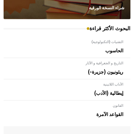
شراء النسخة الورقية
البحوث الأكثر قراءة
التقنيات (التكنولوجية)
الحاسوب
التاريخ و الجغرافية و الآثار
ريئونيون (جزيرة-)
الآداب اللاتينية
إيطالية (الأدب)
القانون
- هل تعلم أن الأبلق نوع من الفنون الهندسية التي ارتبطت
بالعمارة الإسلامية في بلاد الشام ومصر خاصة، حيث يحرص
القواعد الآمرة
المعمار على بناء مداميكه وخاصة في الواجهات