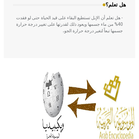
هل تعلم؟
- هل تعلم أن الإبل تستطيع البقاء على قيد الحياة حتى لو فقدت
40% من ماء جسمها ويعود ذلك لقدرتها على تغيير درجة حرارة
جسمها تبعاً لتغير درجة حرارة الجو،
- هل تعلم أن أبقراط كتب في الطب أربعة مؤلفات هي:
الحكم، الأدلة، تنظيم التغذية، ورسالته في جروح الرأس. ويعود
له الفضل بأنه حرر الطب من الدين والفلسفة.
- هل تعلم أن المرجان إفراز حيواني يتكون في البحر ويتركب
من مادة كربونات الكلسيوم، وهو أحمر أو شديد الحمرة وهو
أجود أنواعه، ويمتاز بكبر الحجم ويسمى الش