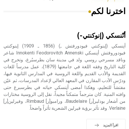
اخترنا لكم
هل تعلم أن الأبسيد كلمة فرنسية اللفظ تم اعتمادها مصطلحاً
أثرياً يستخدم في العمارة عموماً وفي العمارة الدينية الخاصة
بالكنائس خصوصاً، وفي الإنكليزية أب
أنّنسكي (إنوكنتي-)
أنِنسكي (إينوكنتي فيودورفتش ـ) (1856 ـ 1909) إينوكنتي
فيودوروفتش أنِنسكي Innokenti Feodorovitch Annenski شاعر
وناقد مسرحي روسي. ولد في مدينة سان بطرسبُرغ، وتخرج في
- هل تعلم أن أبجر Abgar اسم معروف جيداً يعود إلى عدد من
الملوك الذين حكموا مدينة إديسا (الرها) من أبجر الأول وحتى
كلية التاريخ وفقه اللغة في جامعتها (1879)، عمل مدرساً للغات
التاسع، وهم ينتسبون إلى أسرة أوسروين
القديمة والأدب القديم واللغة الروسية في المدارس الثانوية فيها،
ودرّس الأدب المقارن في المعهد العالي لإعداد المدرسات، ثم عيّن
مفتشاً للتعليم، وهكذا أمضى أنِنسكي حياته في بطرسبرغ حتى
وافته المنية. كان مترجماً متمكناً مجيداً، نقل إلى الروسية مختارات
من أشعار بودلير[ر] Baudelaire، ورامبو[ر] Rimbaud، وفيرلين[ر]
- هل تعلم أن الأبجدية الكنعانية تتألف من /22/ علامة كتابية
Verlaine. وقد تأثر برؤية فيرلين الشعرية تأثراً واضحاً.
sign تكتب منفصلة غير متصلة، وتعتمد المبدأ الأكوروفوني،
حيث تقتصر القيمة الصوتية للعلامة الك
اقرأ المزيد