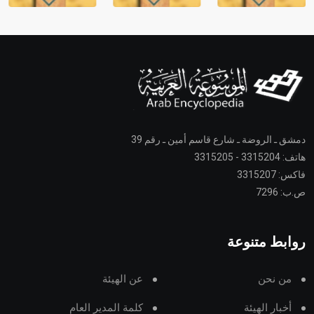
دمشق ـ الروضة ـ شارع قاسم أمين ـ رقم 39
هاتف: 3315204 - 3315205
فاكس: 3315207
ص.ب: 7296
روابط متنوعة
من نحن
عن الهيئة
أخبار الهيئة
كلمة المدير العام