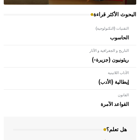
البحوث الأكثر قراءة
التقنيات (التكنولوجية)
الحاسوب
التاريخ و الجغرافية و الآثار
ريئونيون (جزيرة-)
الآداب اللاتينية
إيطالية (الأدب)
القانون
- هل تعلم أن الأبلق نوع من الفنون الهندسية التي ارتبطت
بالعمارة الإسلامية في بلاد الشام ومصر خاصة، حيث يحرص
القواعد الآمرة
المعمار على بناء مداميكه وخاصة في الواجهات
هل تعلم؟