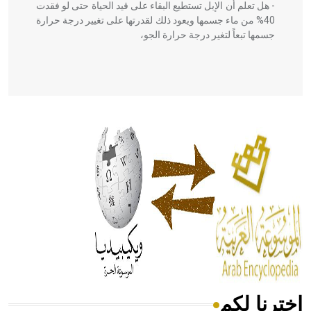
- هل تعلم أن الإبل تستطيع البقاء على قيد الحياة حتى لو فقدت
40% من ماء جسمها ويعود ذلك لقدرتها على تغيير درجة حرارة
جسمها تبعاً لتغير درجة حرارة الجو،
- هل تعلم أن أبقراط كتب في الطب أربعة مؤلفات هي:
الحكم، الأدلة، تنظيم التغذية، ورسالته في جروح الرأس. ويعود
له الفضل بأنه حرر الطب من الدين والفلسفة.
- هل تعلم أن المرجان إفراز حيواني يتكون في البحر ويتركب
من مادة كربونات الكلسيوم، وهو أحمر أو شديد الحمرة وهو
أجود أنواعه، ويمتاز بكبر الحجم ويسمى الش
اخترنا لكم