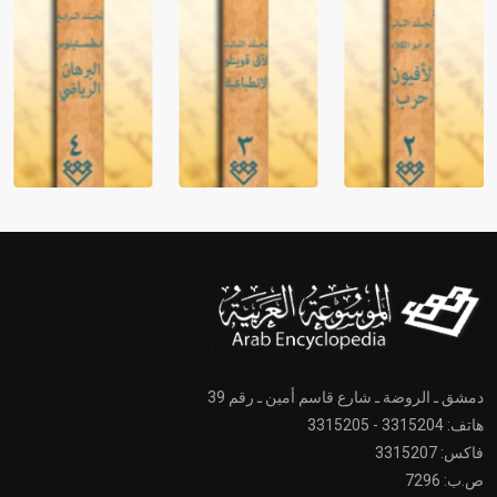
دمشق ـ الروضة ـ شارع قاسم أمين ـ رقم 39
هاتف: 3315204 - 3315205
فاكس: 3315207
ص.ب: 7296