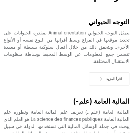
هل تعلم أن الأبسيد كلمة فرنسية اللفظ تم اعتمادها مصطلحاً
أثرياً يستخدم في العمارة عموماً وفي العمارة الدينية الخاصة
بالكنائس خصوصاً، وفي الإنكليزية أب
التوجه الحيواني
يتمثل التوجه الحيواني Animal orientation بمقدرة الحيوانات على
تحديد موقعها في الفراغ وسط أقرانها من النوع نفسه أو الأنواع
الأخرى. ويتحقق ذلك من خلال أفعال سلوكية بسيطة أو معقدة
- هل تعلم أن أبجر Abgar اسم معروف جيداً يعود إلى عدد من
الملوك الذين حكموا مدينة إديسا (الرها) من أبجر الأول وحتى
تتضمن جمع المعلومات عن الوسط المحيط بوساطة منظومات
التاسع، وهم ينتسبون إلى أسرة أوسروين
الاستقبال المختلفة،
اقرأ المزيد
- هل تعلم أن الأبجدية الكنعانية تتألف من /22/ علامة كتابية
sign تكتب منفصلة غير متصلة، وتعتمد المبدأ الأكوروفوني،
المالية العامة (علم-)
حيث تقتصر القيمة الصوتية للعلامة الك
المالية العامة (علم ـ) تعريف علم المالية العامة وتطوره علم
المالية العامة La science des finances publiques هو العلم الذي
يبحث في جملة الوسائل المالية التي تستخدمها الدولة في سبيل