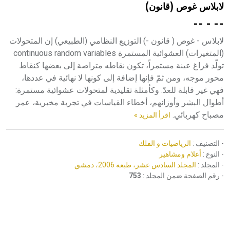
لابلاس غوص (قانون)
هيئة الموسوعة العربية تطلق موسوعات جديدة في عام 2026
-- - --
لابلاس - غوص ( قانون -) التوزيع النظامي (الطبيعي) إن المتحولات
(المتغيرات) العشوائية المستمرة continuous random variables
تولّد فراغ عينة مستمراً، تكون نقاطه متراصة إلى بعضها كنقاط
محور موجه، ومن ثمّ فإنها إضافة إلى كونها لا نهائية في عددها،
فهي غير قابلة للعدّ. وكأمثلة تقليدية لمتحولات عشوائية مستمرة:
أطوال البشر وأوزانهم، أخطاء القياسات في تجربة مخبرية، عمر
مصباح كهربائي.
اقرأ المزيد »
- التصنيف :
الرياضيات و الفلك
- النوع :
أعلام ومشاهير
- المجلد :
المجلد السادس عشر، طبعة 2006، دمشق
- رقم الصفحة ضمن المجلد :
753