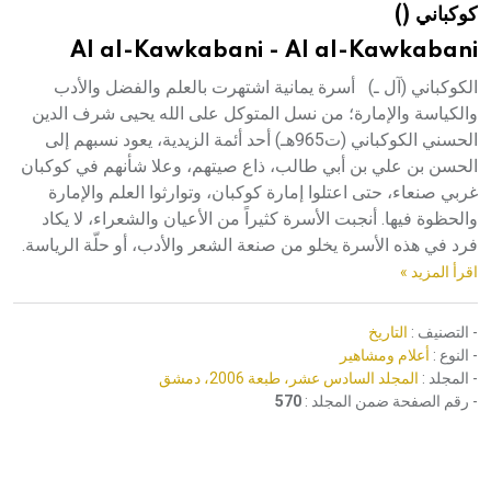
كوكباني ()
هيئة الموسوعة العربية تطلق موسوعات جديدة في عام 2026
Al al-Kawkabani - Al al-Kawkabani
الكوكباني (آل ـ) أسرة يمانية اشتهرت بالعلم والفضل والأدب
والكياسة والإمارة؛ من نسل المتوكل على الله يحيى شرف الدين
الحسني الكوكباني (ت965هـ) أحد أئمة الزيدية، يعود نسبهم إلى
الحسن بن علي بن أبي طالب، ذاع صيتهم، وعلا شأنهم في كوكبان
غربي صنعاء، حتى اعتلوا إمارة كوكبان، وتوارثوا العلم والإمارة
والحظوة فيها. أنجبت الأسرة كثيراً من الأعيان والشعراء، لا يكاد
فرد في هذه الأسرة يخلو من صنعة الشعر والأدب، أو حلّة الرياسة.
اقرأ المزيد »
- التصنيف :
التاريخ
- النوع :
أعلام ومشاهير
- المجلد :
المجلد السادس عشر، طبعة 2006، دمشق
- رقم الصفحة ضمن المجلد :
570