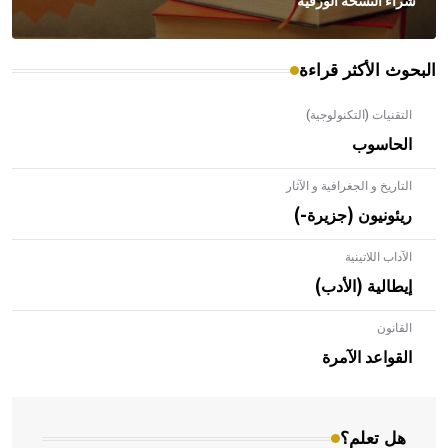
شراء النسخة الورقية
البحوث الأكثر قراءة
التقنيات (التكنولوجية)
الحاسوب
التاريخ و الجغرافية و الآثار
ريئونيون (جزيرة-)
الآداب اللاتينية
إيطالية (الأدب)
القانون
- هل تعلم أن الأبلق نوع من الفنون الهندسية التي ارتبطت
بالعمارة الإسلامية في بلاد الشام ومصر خاصة، حيث يحرص
القواعد الآمرة
المعمار على بناء مداميكه وخاصة في الواجهات
هل تعلم؟