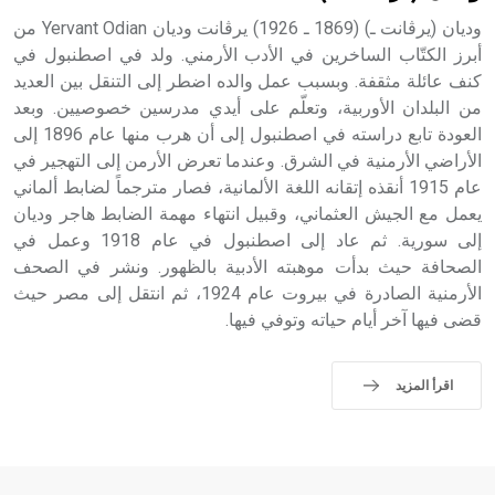
وديان (يرڤانت ـ) (1869 ـ 1926) يرڤانت وديان Yervant Odian من
أبرز الكتّاب الساخرين في الأدب الأرمني. ولد في اصطنبول في
كنف عائلة مثقفة. وبسبب عمل والده اضطر إلى التنقل بين العديد
من البلدان الأوربية، وتعلّم على أيدي مدرسين خصوصيين. وبعد
العودة تابع دراسته في اصطنبول إلى أن هرب منها عام 1896 إلى
الأراضي الأرمنية في الشرق. وعندما تعرض الأرمن إلى التهجير في
عام 1915 أنقذه إتقانه اللغة الألمانية، فصار مترجماً لضابط ألماني
يعمل مع الجيش العثماني، وقبيل انتهاء مهمة الضابط هاجر وديان
إلى سورية. ثم عاد إلى اصطنبول في عام 1918 وعمل في
الصحافة حيث بدأت موهبته الأدبية بالظهور. ونشر في الصحف
الأرمنية الصادرة في بيروت عام 1924، ثم انتقل إلى مصر حيث
قضى فيها آخر أيام حياته وتوفي فيها.
اقرأ المزيد