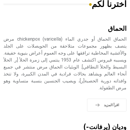
اخترنا لكم
هل تعلم أن الأبسيد كلمة فرنسية اللفظ تم اعتمادها مصطلحاً
أثرياً يستخدم في العمارة عموماً وفي العمارة الدينية الخاصة
بالكنائس خصوصاً، وفي الإنكليزية أب
الحماق
الحماق الحماق أو جدري الماء chickenpox (varicella) مرض
يتصف بظهور مجموعات متلاحقة من الحويصلات على الجلد
والأغشية المخاطية ترافقها على وجه العموم أعراض بنيوية خفيفة.
- هل تعلم أن أبجر Abgar اسم معروف جيداً يعود إلى عدد من
الملوك الذين حكموا مدينة إديسا (الرها) من أبجر الأول وحتى
ويسببه فيروس اكتشف عام 1953 ينتمي إلى زمرة الحلأ [ر. الحلأ
التاسع، وهم ينتسبون إلى أسرة أوسروين
البسيط والحلأ النطاقي]. الوبئيات الحماق مرض منتشر في جميع
أنحاء العالم ويشاهد بحالات فرادية في المدن الكبيرة، ولا تتخذ
وافداته دورية الحصبة[ر]، ويصيب الجنسين بنسبة متساوية وهو
مرض الطفولة.
- هل تعلم أن الأبجدية الكنعانية تتألف من /22/ علامة كتابية
sign تكتب منفصلة غير متصلة، وتعتمد المبدأ الأكوروفوني،
اقرأ المزيد
حيث تقتصر القيمة الصوتية للعلامة الك
وديان (يرفانت-)