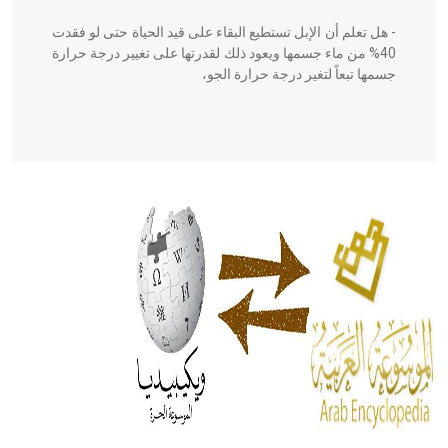
- هل تعلم أن الإبل تستطيع البقاء على قيد الحياة حتى لو فقدت
40% من ماء جسمها ويعود ذلك لقدرتها على تغيير درجة حرارة
جسمها تبعاً لتغير درجة حرارة الجو،
- هل تعلم أن أبقراط كتب في الطب أربعة مؤلفات هي:
الحكم، الأدلة، تنظيم التغذية، ورسالته في جروح الرأس. ويعود
له الفضل بأنه حرر الطب من الدين والفلسفة.
- هل تعلم أن المرجان إفراز حيواني يتكون في البحر ويتركب
من مادة كربونات الكلسيوم، وهو أحمر أو شديد الحمرة وهو
أجود أنواعه، ويمتاز بكبر الحجم ويسمى الش