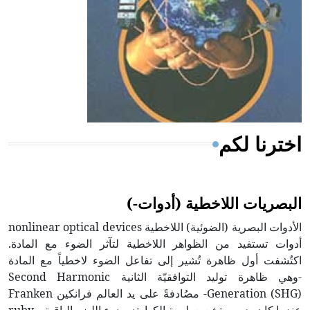
- هل تعلم أن المرجان إفراز حيواني يتكون في البحر ويتركب
من مادة كربونات الكلسيوم، وهو أحمر أو شديد الحمرة وهو
أجود أنواعه، ويمتاز بكبر الحجم ويسمى الش
اخترنا لكم
البصريات اللاخطية (أدوات-)
الأدوات البصرية (الضوئية) اللاخطية nonlinear optical devices
أدوات تستفيد من الظواهر اللاخطية لتآثر الضوء مع المادة.
اكتُشفت أول ظاهرة تُشير إلى تفاعل الضوء لاخطياً مع المادة
-وهي ظاهرة توليد التوافقيّة الثانية Second Harmonic
Generation (SHG)- مصُادفةً على يد العالم فرانكين Franken