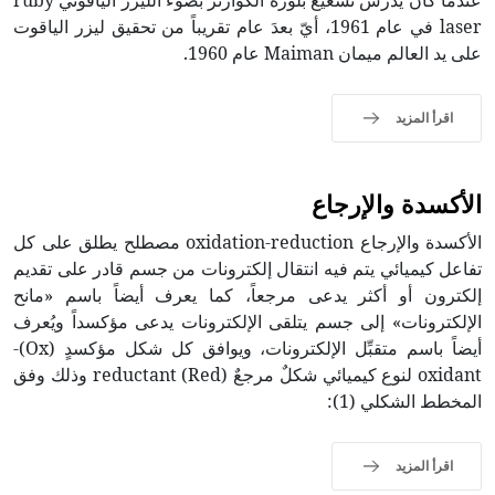
عندما كان يدرس تشعيع بلورة الكوارتز بضوء الليزر الياقوتي ruby
laser في عام 1961، أيّ بعدَ عام تقريباً من تحقيق ليزر الياقوت
على يد العالم ميمان Maiman عام 1960.
اقرأ المزيد
الأكسدة والإرجاع
الأكسدة والإرجاع oxidation-reduction مصطلح يطلق على كل
تفاعل كيميائي يتم فيه انتقال إلكترونات من جسم قادر على تقديم
إلكترون أو أكثر يدعى مرجعاً، كما يعرف أيضاً باسم «مانح
الإلكترونات» إلى جسم يتلقى الإلكترونات يدعى مؤكسداً ويُعرف
أيضاً باسم متقبِّل الإلكترونات، ويوافق كل شكل مؤكسدٍ (Ox)-
oxidant لنوع كيميائي شكلٌ مرجعٌ reductant (Red) وذلك وفق
المخطط الشكلي (1):
اقرأ المزيد