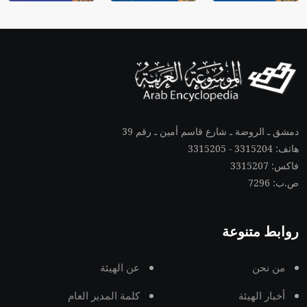
دمشق ـ الروضة ـ شارع قاسم أمين ـ رقم 39
هاتف: 3315204 - 3315205
فاكس: 3315207
ص.ب: 7296
روابط متنوعة
من نحن
عن الهيئة
أخبار الهيئة
كلمة المدير العام