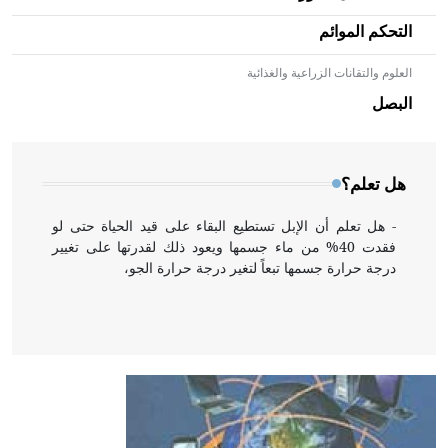
التحكم الموائم
العلوم والتقانات الزراعية والغذائية
- هل تعلم أن الأبلق نوع من الفنون الهندسية التي ارتبطت
بالعمارة الإسلامية في بلاد الشام ومصر خاصة، حيث يحرص
البصل
المعمار على بناء مداميكه وخاصة في الواجهات
هل تعلم؟
- هل تعلم أن الإبل تستطيع البقاء على قيد الحياة حتى لو
فقدت 40% من ماء جسمها ويعود ذلك لقدرتها على تغيير
درجة حرارة جسمها تبعاً لتغير درجة حرارة الجو،
- هل تعلم أن أبقراط كتب في الطب أربعة مؤلفات هي:
الحكم، الأدلة، تنظيم التغذية، ورسالته في جروح الرأس.
ويعود له الفضل بأنه حرر الطب من الدين والفلسفة.