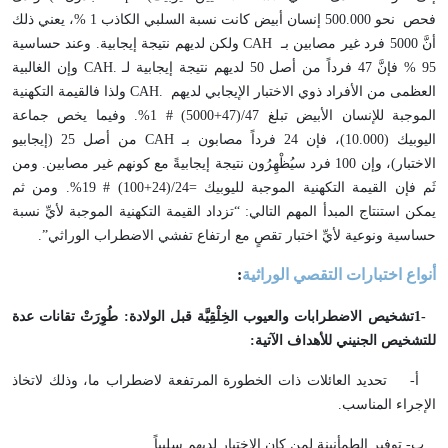
فحص نحو 500.000 إنسان أبيض كانت نسبة السلبي الكاذب 1 %، يعني ذلك
أنَّ 5000 فرد غير مصابين بـ
CAH
ولكن لديهم نتيجة إيجابية. وعند حساسية
95 % فإنَّ 47 فرداً من أصل 50 لديهم نتيجة إيجابية لـ
CAH.
وإن الغالبية
العظمى من الأفراد ذوي الاختبار الإيجابي لديهم
CAH.
ولذا فالقيمة التكهنية
الموجبة للإنسان الأبيض تبلغ 47/(47+5000) # 1%. وفيما يخص جماعة
اليوبيك (10.000)، فإن 24 فرداً مصابون بـ
CAH
من أصل 25 (إيجابيو
الاختبار)، وإن 100 فرد سيُظْهِرُون نتيجة إيجابيةً مع كونهم غير مصابين. ومن
ثَم فإن القيمة التكهنية الموجبة لليوبيك =24/(24+100) # 19%. ومن ثم
يمكن استنتاج المبدأ المهم التالي: “تزداد القيمة التكهنية الموجبة لأيِّ نسبة
حساسية ونوعية لأيِّ اختبار تقصٍ مع ارتفاع تفشي الاضطراب الوراثي
”
.
أنواع اختبارات التقصي الوراثية
:
1-
تشخيص الاضطرابات والعيوب الخِلْقِيَّة قبل الولادة: طُوِرَتْ تقانات عدة
للتشخيص الجنيني للأهداف الآتية
:
أ-
تحديد العائلات ذات الخطورة المرتفعة لاضطراب ما، وذلك لاتخاذ
الإجراء المناسب
.
ب- توفير الطمأنينة لمن كان الاختبار لديهم سلبياً
.