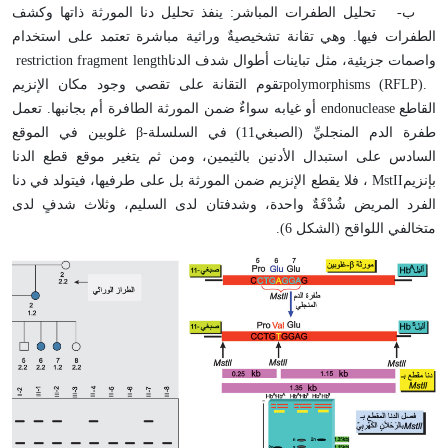
ب-
تحليل الطفرات المباشر: ينفذ تحليل دنا المورثة ذاتها وكشف
الطفرات فيها. وهي تقانة تشخيصيةٌ وراثية مباشرة تعتمد على استخدام
واصمات جزيئية، مثل تباينات أطوال شدف الدنا
restriction fragment length
polymorphisms (RFLP).
تقوم التقانة على تقصي وجود مكان الإنزيم
القاطع
endonuclease
أو غيابه سواءٌ ضمن المورثة الطافرة أم بجانبها. تعمل
طفرة الدم المنجليِّ (الصبغي11) في السلسلة
β-
غلوبين في الموقع
السادس على استبدال الأدنين بالثيمين، ومن ثم يتغير موقع قطع الدنا
بإنزيم
MstII
، فلا يقطع الإنزيم ضمن المورثة بل على طرفيها، فيتولد في دنا
الفرد المريض شُدْفَةٌ واحدة، وشدفتان لدى السليم، وثلاث شدفٍ لدى
متخالفي اللواقح (الشكل 6).