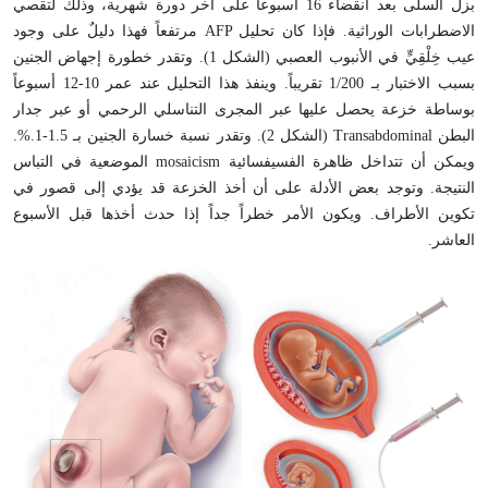
بزل السلى بعد انقضاء 16 أسبوعاً على آخر دورة شهرية، وذلك لتقصي
الاضطرابات الوراثية. فإذا كان تحليل
AFP
مرتفعاً فهذا دليلٌ على وجود
عيب خِلْقِيٍّ في الأنبوب العصبي (الشكل 1). وتقدر خطورة إجهاض الجنين
بسبب الاختبار بـ 1/200 تقريباً. وينفذ هذا التحليل عند عمر 10-12 أسبوعاً
بوساطة خزعة يحصل عليها عبر المجرى التناسلي الرحمي أو عبر جدار
البطن
Transabdominal
(الشكل 2). وتقدر نسبة خسارة الجنين بـ 1.5-1.%.
ويمكن أن تتداخل ظاهرة الفسيفسائية
mosaicism
الموضعية في التباس
النتيجة. وتوجد بعض الأدلة على أن أخذ الخزعة قد يؤدي إلى قصور في
تكوين الأطراف. ويكون الأمر خطراً جداً إذا حدث أخذها قبل الأسبوع
العاشر
.