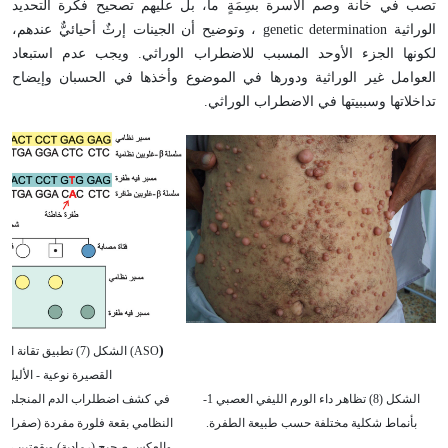
تصب في خانة وصم الأسرة بسِمَةٍ ما، بل عليهم تصحيح فكرة التحديد
الوراثية
genetic determination
، وتوضيح أن الجينات إرثٌ أحيائيٌّ عندهم،
لكونها الجزء الأوحد المسبب للاضطراب الوراثي. ويجب عدم استبعاد
العوامل غير الوراثية ودورها في الموضوع وأخذها في الحسبان وإيضاح
تداخلاتها وسببيتها في الاضطراب الوراثي
.
(
ASO) الشكل (7) تطبيق تقان
القصيرة نوعية - الأليل
الشكل (8) تظاهر داء الورم الليفي العصبي 1-
في كشف اضطلراب الدم المنجلي. ي
بأنماط شكلية مختلفة حسب طبيعة الطفرة.
النظامي بقعة فلورة مفردة (صفراء) 
والعكس صحيح (رمادية) وبقعتين صفر