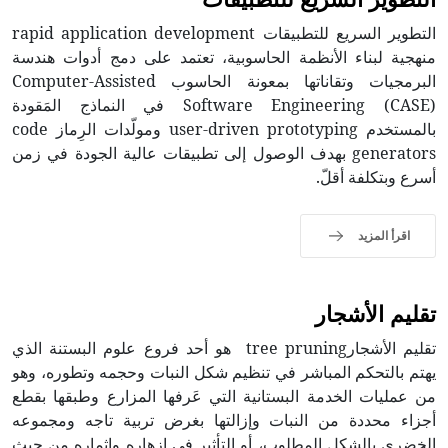
التطوير السريع للتطبيقات rapid application development
منهجية لبناء الأنظمة الحاسوبية، تعتمد على دمج أدوات هندسة
البرمجيات وتقاناتها بمعونة الحاسوب Computer-Assisted
Software Engineering (CASE) في النماذج المَقودة
بالمستخدم user-driven prototyping ومولّدات الرِماز code
generators بهدف الوصول إلى تطبيقات عالية الجودة في زمن
أسرع وبتكلفة أقلّ.
اقرأ المزيد
تقليم الأشجار
تقليم الأشجارtree pruning هو أحد فروع علوم البستنة الذي
يهتم بالتحكم المباشر في تنظيم شكل النبات وحجمه وتطوره، وهو
من عمليات الخدمة البستانية التي عَرفها المزارع وطبقها بقطع
أجزاء محددة من النبات وإزالتها بغرض تربية تاجه ومجموعه
الخضري بالشكل المطلوب، أو التأثير في إزهاره وإثماره من حيث