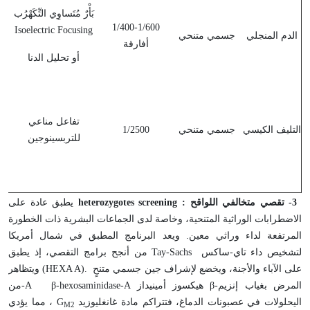
بَأْرٌ مُتَساوِي التِّكَهْرُب
1/400-1/600
Isoelectric Focusing
الدم المنجلي
جسمي متنحي
أفارقة
أو تحليل الدنا
ع
تفاعل مناعي
التليف الكيسي
جسمي متنحي
1/2500
للتربسينوجين
-3
تقصي متخالفي اللواقح
:
heterozygotes screening
يطبق عادة على
الاضطرابات الوراثية المتنحية، وخاصة لدى الجماعات البشرية ذات الخطورة
المرتفعة لداء وراثي معين. ويعد البرنامج المطبق في شمال أمريكا
لتشخيص داء تاي-ساكس
Tay-Sachs
من أنجح برامج التقصي، إذ يطبق
على الآباء والأجنة، ويخضع لإشراف جين جسمي متنحٍ
(HEXA A).
ويتظاهر
المرض بغياب إنزيم
β-
هيكسوز أمينيداز
-A β-hexosaminidase-A
من
اليحلولات في عصبونات الدماغ، فتتراكم مادة غانغليوزيد
G
، مما يؤدي
M2