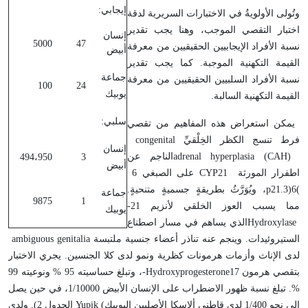
إيجابي:
وتُولى الأولويةُ في الاختبارات السريرية لدقة
اختبار التقصي الموجب، وهنا يجب تقدير
إنسان
5000
47
نسبة الأفراد الإيجابيين الحقيقيين من معرفة
أبيض
القيمة التكهنية الموجبة. كما يجب تقدير
جماعة
نسبة الأفراد السلبيين الحقيقيين من معرفة
100
24
يوبيك
القيمة التكهنية السالبة
.
سلبي:
يمكن استعراض هذه المفاهيم من تقصي
فرط تنسج الكظر الخِلْقيِّ
congenital
إنسان
adrenal hyperplasia (CAH)
الناجم عن
494،950
3
أبيض
اطفرار المورثة
CYP21
على الصبغي 6
(
6
p21.3)
، ويُوَرَّثُ بطريقةٍ جسميةٍ متنحيةٍ.
جماعة
9875
1
مما يسبب العوز الخلقي لأنزيم 21
-
يوبيك
Hydroxylase
الذي يساهم في مسار اصطناع
الستيروئيدات. وينجم عنه تناذر أعضاء جنسية ملتبسة
ambiguous genitalia
لدى الإناث وأزمات هرمونات كظرية ونمو لدى كلا الجنسين. يجري الاختبار
بتقصي هرمون 17
-Hydroxyprogesterone
، وتبلغ حساسيته 95 % ونوعيته 99
%. تبلغ نسبة ظهور الاضطراب على الإنسان الأبيض 1/10000، في حين يصل
إلى نحو 1/400 لدى قاطني ألاسكا الأصليين اليوبيك
Yupik (
الجدول 2). ولدى