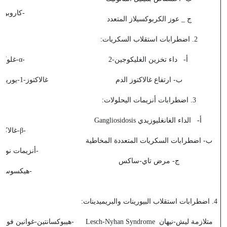
-كاروبوكي
ج _ عوز الكربوكسيلاز المتعدد
2. اضطرابات استقلاب السكريات:
أ‌- داء تخزين الغليكوجين-2
-
α
-غلوكوز
ب‌- ارتفاع غالاكتوز الدم
غالاكتوز-1-يوريديل ترانسفيراز
3. اضطرابات أنزيمات اليحلولات:
أ‌- الداء الغانغليوزيدي
Gangliosidosis
-
β
-غالاكتو
ب‌- اضطرابات السكريات المتعددة المخاطية
-أنزيمات نوعي
ج- مرض تاي-ساكس
-هيكسوس أم
4. اضطرابات استقلاب البيورينات والبريميدينات:
متلازمة ليش-نيهان
Lesch-Nyhan Syndrome
-هيبوكسانتين-غوانين فوسف