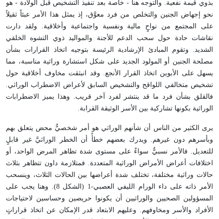
بذوي قيمة نفعية. والتوجه هنا - خاصة بعد تنفيذ التشخيص قبل الولادة - هو
نحو إجهاض الجنين والتخلص من فرد معوَّق، إذ يمثل هذا الأمر عبئاً ثقيلاً
على المجتمع من نواحٍ مالية ونفسية واجتماعية وأخلاقية. ولقد دارت
نقاشات حادة حول سحب الدعم للأجنة والمواليد ذوي التشوه الخلقي
الشديد. وتقوم المبادئ الإرشادية الرئيسة بتوجيه اتخاذ القرارات بشأن
مصلحة الجنين أو المولود الجديد على شكل استشارة وراثية مناسبة، مما
يسهل على الأبوين اتخاذ القرار الأنجع. وقد انبثقت مخاوف أخلاقية حول
تشخيص متخالفي اللواقح والتشخيص السابق لأعراض الاضطراب الوراثي.
فالقلق بشأن فرد ما قد ينتشر لفرد آخر قريب. وهذا يميز الاضطرابات
الوراثية بكونها تشاركية بين الأسر الوثيقة القرابة
.
يرى الكثير من الناس أن شأنهم الوراثي هو أمر شخصيٌّ محض يتعلق بهم
وبأسرهم دون غيرهم. ويدرك بعضهم خطأً أن الخطر الوراثيَّ غير قابلٍ
للتعديل. فالأمر نسبيٌّ سواءٌ على مستوى شدة تظاهر المرض الواحد، أو
اختلافات أعراض الأمراض الوراثية المتعددة. فمتلازمة داون تتظاهر بثلاث
حالات وراثية مختلفة، تختلف شدة أعراضها بين الحالات الثلاث، وينسحب
الأمر ذاته على داء الورام الليفي العصبي-1 (الشكل 8). وهنا يجب على
المسؤولين الصحيين والوراثيين أن يكونوا حريصين وحساسين لاحتياجات
الأفراد والأسر ومخاوفهم. وعليهم الابتعاد قدر الإمكان عن اتخاذ قراراتٍ