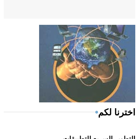
- هل تعلم أن أبقراط كتب في الطب أربعة مؤلفات هي:
الحكم، الأدلة، تنظيم التغذية، ورسالته في جروح الرأس.
ويعود له الفضل بأنه حرر الطب من الدين والفلسفة.
- هل تعلم أن المرجان إفراز حيواني يتكون في البحر ويتركب
من مادة كربونات الكلسيوم، وهو أحمر أو شديد الحمرة وهو
أجود أنواعه، ويمتاز بكبر الحجم ويسمى الش
اخترنا لكم
التطوير السريع للتطبيقات