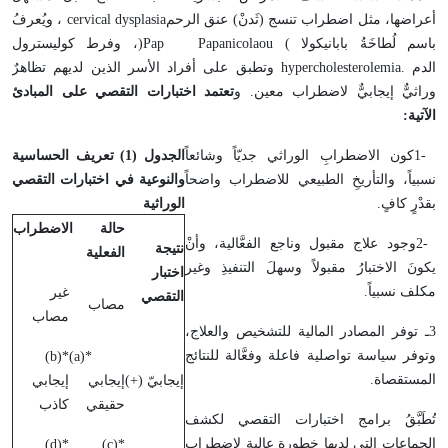
أعراضها، مثل اضطراب تنسج (ثَدنْ) عنق الرحم
cervical dysplasia
، ويُعرفُ
باسم لُطاخَةُ بابانيكولا
Papanicolaou (
Pap
)
، وفرط كوليسترول
الدم
hypercholesterolemia.
وتطبق على أفراد الأسر الذين لديهم تظاهرٌ
وراثيٌّ إيجابيٌّ لاضطراب معين. و
تعتمد اختبارات التقصي على المبادئ
الآتية
:
1-
كون الاضطرابِ الوراثي جديّاً وشائعاً
الجدول (1) تعريف الحساسية
نسبياً، والتأريخِ الطبيعي للاضطراب واضحاً
والنوعية في اختبارات التقصي
بقدْرٍ كافٍ
.
الوراثية
حالة الاضطراب
2-
وجود علاج مقبول وناجع الفعَّالية، وأنْ
نتيجة
الفعلية
يكونَ الاختبارُ مقبولاً وسهلَ التنفيذِ وغير
اختبار
مكلف نسبياً
.
غير
التقصي
مصاب
مصاب
3
ـ توفر المصادر المالية للتشخيص والعلاج،
وتوفر سياسة تواصلية فاعلة وفعَّالة للنتائج
)
b
*(
)
a
*(
المستقصاة
.
إيجابيّ (+)
إيجابي
إيجابي
حقيقي
كاذب
تُطَبَّقُ برامج اختبارات التقصي لكشف
الجماعات التي لديها خطورة عالية لاضطراب
)
d
*(
)
c
*(