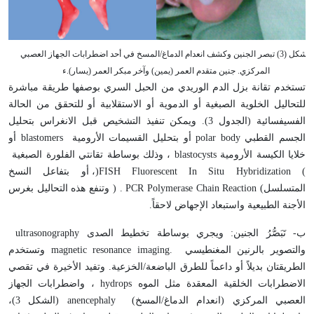
الشكل (3) تبصر الجنين وكشف انعدام الدماغ/المسخ في أحد اضطرابات الجهاز العصبي
المركزي. جنين متقدم العمر (يمين) وآخر مبكر العمر (يسار).ء
تستخدم تقانة بزل الدم الوريدي من الحبل السري بوصفها طريقة مباشرة
للتحاليل الخلوية الصبغية أو الدموية أو الاستقلابية أو للتحقق من الحالة
الفسيفسائية (الجدول 3). ويمكن تنفيذ التشخيص قبل الانغراس بتحليل
الجسم القطبي
polar body
أو بتحليل القسيمات الأرومية
blastomers
أو
خلايا الكيسة الأرومية
blastocysts
، وذلك بوساطة تقانتي الفلورة الصبغية
Fluorescent In Situ Hybridization (
FISH
)
، أو بتفاعل النسخ
المتسلسل
Polymerase Chain Reaction (
PCR
) .
وتنفع هذه التحاليل بغرس
الأجنة الطبيعية واستبعاد الإجهاض لاحقاً
.
ب- تَبَصُّرُ الجنين: ويجري بوساطة تخطيط الصدى
ultrasonography
والتصوير بالرنين المغنطيسي
magnetic resonance imaging.
وتستخدم
الطريقتان بديلاً أو داعماً للطرق الباضعة/الخزعية. وتفيد الأخيرة في تقصي
الاضطرابات الخلقية المعقدة مثل الموه
hydrops
، واضطرابات الجهاز
العصبي المركزي (انعدام الدماغ/المسخ)
anencephaly
(الشكل 3)،