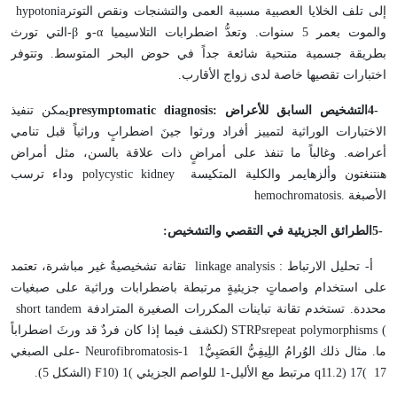
إلى تلف الخلايا العصبية مسببة العمى والتشنجات ونقص التوتر
hypotonia
والموت بعمر 5 سنوات. وتعدُّ اضطرابات التلاسيميا
-α
و
-β
التي تورث
بطريقة جسمية متنحية شائعة جداً في حوض البحر المتوسط. وتتوفر
اختبارات تقصيها خاصة لدى زواج الأقارب
.
4-
التشخيص السابق للأعراض
presymptomatic diagnosis:
يمكن تنفيذ
الاختبارات الوراثية لتمييز أفراد ورثوا جينَ اضطرابٍ وراثياً قبل تنامي
أعراضه. وغالباً ما تنفذ على أمراضٍ ذات علاقة بالسن، مثل أمراض
هنتنغتون وألزهايمر والكلية المتكيسة
polycystic kidney
وداء ترسب
الأصبغة
hemochromatosis.
5-
الطرائق الجزيئية في التقصي والتشخيص
:
أ- تحليل الارتباط
:
linkage analysis
تقانة تشخيصيةٌ غير مباشرة، تعتمد
على استخدام واصماتٍ جزيئيةٍ مرتبطة باضطرابات وراثية على صبغيات
محددة. تستخدم تقانة تباينات المكررات الصغيرة المترادفة
short tandem
repeat polymorphisms (
STRPs
)
لكشف فيما إذا كان فردٌ قد ورثَ اضطراباً
ما. مثال ذلك الوُرامُ اللِيفِيُّ العَصَبِيُّ1
- Neurofibromatosis-1
على الصبغي
17
(
17
q11.2)
مرتبط مع الأليل-1 للواصم الجزيئي
(
1
F10)
(الشكل 5).