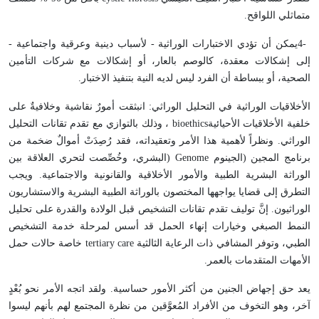
متماثلي اللواقح
.
4-
يمكن أن تؤدي الاختبارات الوراثية - لأسباب دينية وعرقية واجتماعية -
إلى إشكالات معقدة، كالوصم بالعار، أو إشكالات مع شركات التأمين
الصحية، أو ببساطة أن الفرد ليس لديه النية بتنفيذ الاختبار
.
الأخلاقيات الوراثية في التحليل الوراثي: انبثقت أمورٌ نقاشية وخلافيةٌ على
خلفية الأخلاقيات الأحيائية
bioethics
، وذلك بالتوازي مع تقدم تقانات التحليل
الوراثي. ونظراً لأهمية هذا الأمر وتعقيداته، فقد رُصِدَتْ أموالٌ ضخمة من
برنامج المجين (الجينوم
) Genome
البشري، وخُصِّصت لتحري العلاقة بين
الوراثة البشرية الطبية والأمور الأخلاقية والقانونية والاجتماعية. ويجب
التطرق إلى قضايا يواجهها المختصون بالوراثة الطبية البشرية والاستشاريون
الوراثيون. إنَّ توليف تقدم تقانات التشخيص قبل الولادة والقدرة على تحليل
النمط الصبغي وخيارات إنهاء الحمل قد أسس لمرحلة خدمة التشخيص
الطبي، وتوفر المشافي ذات الرعاية الثالثية
tertiary care
خاصة حالات حمل
الأمهات المتقدمات بالعمر
.
يعد حق إجهاض الجنين من أكثر الأمور حساسية. ولقد اتجه الأمر نحو بُعْدٍ
آخر، وهو التخوف من الأفراد المُعوَّقين من نظرة المجتمع لهم بأنهم ليسوا