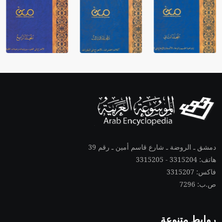
دمشق ـ الروضة ـ شارع قاسم أمين ـ رقم 39
هاتف: 3315204 - 3315205
فاكس: 3315207
ص.ب: 7296
روابط متنوعة