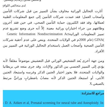
لدى متخالفي اللواقح
أثارت التحاليل الوراثية مخاوف بشأن التمييز من قبل شركات التأمين
وأصحاب العمل؛ فقد عمدت شركات التأمين إلى جمع المعلومات الطبية
لعملائها، وقد فقد الكثيرون حماية التأمين الصحي، في حين فقد آخرون
وظائفهم من جراء اختباراتٍ وراثية معينة. إلاّ أنه جرى وضع تشريع عدم
تمييز المعلومات الوراثية
Genetic Information Nondiscrimination Act
(
GINA
)
عام 2008م في الولايات المتحدة، وينص على عدم أحقية شركات
التأمين الصحية وأصحاب العمل باستخدام التحاليل الوراثية في التمييز بين
الأفراد
.
ومن جهة أخرى يُعد التشخيص الوراثي قبل التعشيش موضوعاً مقلقاً؛ لأنه
يؤدي إلى التمييز الجنسي بين الذكور والإناث. وقد جرى منعه في بريطانيا
والولايات المتحدة، فلا يجوز اختيار الجنين الذكر وغرسه واستبعاد الجنين
الأنثى، أو استبعاد الجنين الذكر لأنه مصابٌ باضطرابٍ وراثيٍّ مرتبط
بالصبغي
X.
مراجع للاستزادة
:
- D. A. Aitken et al, Prenatal screening for neural tube and Aneuploidy. In: