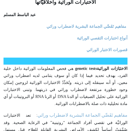
الاختبارات الوراثية وأَخلاقيَّاتها
عبد الباسط المسلم
مفاهيم تَقَصِّي الجماعة البشرية لاضطراب وراثي
أنواع اختبارات التقصي الوراثية
قصورات الاختبار الوراثي
الاختبَارَات الوراثية
genetic tests
هي فحص المعلومات الوراثية داخل خلية
الفرد، بهدف تحديد فيما إذا كان أو سوف يتنامى لديه اضطراب وراثي
معين، أو أنه سينقله إلى ذريته. وتُحَدِّدُ الاختبارات الوراثية لزوجين إمكان
وجود خطورة مرتفعة لاضطراب وراثي في ذريتهما. وتبنى الاختبارات
الوراثية على تحليل الصبغيات أو الدنا
DNA
أو الرنا
RNA
أو البروتينات أو أي
مادة تحليلية ذات صلة بالاضطرابات الوراثية
.
مفاهيم تَقَصِّي الجماعة البشرية لاضطراب وراثي
: تعد الاختبارات
الوراثيِّة في تقصي أفراد الجماعة “روتينية” في الرعاية الصحية. وقد
صُمِّمَتْ أساساً لكشف الأمراض البشرية القابلة للعلاج قبل مستهل