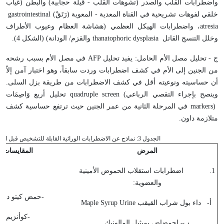
واضطرابات القلب والصدر (تشوهات القلب - قيلة حجابية) والبطن (غياب
خلقي لفوهات تشريحية في القناة المعدية - المعوية (رَتَقْ)
gastrointestinal
atresia
، واضطرابات الهيكل العظمي (هشاشة العظام وعيوب الأطراف
وخلل التنسج القاتل
thanatophoric dysplasia
والقزم/ الودانة) (الشكل 4).
ج - تحليل مصل الأم الحامل: يفيد تحليل
AFP
في مصل الأم بسبب رشحه
من الجنين إلى الأم في كشف اضطرابات وردت سابقاً، وهو اختبار آمن إلاّ
أن حساسيته ونوعيته أقل في كشف الاضطرابات من طريقة بزل السلى.
وينصح بإجراء التقصي الرباعي
quadruple screen (
تحليل أربع وَاصِمَات
markers)
في المرحلة الثانية من عمر الجنين حيث ترتفع حساسية كشف
متلازمة داون
.
الجدول 3: نماذج عن الاضطرابات الوراثية القابلة للتشخيص قبل الولادة.
المرض
المقايسات ال
1. اضطرابات استقلاب الحموض الأمينية
والعضوية:
-حمض كيتو دي ك
أ‌- داء بول شراب القيقب
Maple Syrup Urine
-كوأنزيم-
A
ب‌- احمضاض بميثيل المالونيك