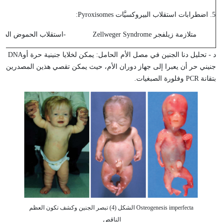
5. اضطرابات استقلاب البيروكسيَّات
Pyroxisomes
:
متلازمة زيلفجر
Zellweger Syndrome
-استقلاب الحموض الدس
د - تحليل دنا الجنين في مصل الأم الحامل: يمكن لخلايا جنينية حرة أو
DNA
جنيني حر أن يعبرا إلى جهاز دوران الأم، حيث يمكن تقصي هذين المصدرين
بتقانة
PCR
وفلورة الصبغيات
.
Osteogenesis imperfecta الشكل (4) تبصر الجنين وكشف تكون العظم
الناقص