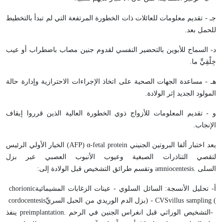
جـ - تقديم معلومات للعائلات ذات الخطورة المرتفعة التي لم تبدأ بالتخطيط
للحمل بعد
.
د- السماح للأبوين بالتحضير النفسي لقدوم جنين مصاب باضطراب أو عيب
خِلْقِيٍّ ما
.
هـ - مساعدة الجهات الصحية على اتخاذ الإجراءات الاحترازية وإدارة حالة
المولود الجديد إثر الولادة
.
و - تقديم المعلومات للأزواج ذوي الخطورة العالية الذين قرروا إيقاف
الإنجاب
.
يعد اختبار ألفا البروتين الجنيني
(AFP) α-fetal protein
الخيار الأولي الرئيس
لتقصي التناذرات الصبغية وعيوب الأنبوب العصبي عبر بزل
السلى
amniocentesis.
وتقسم طرائق التشخيص قبل الولادة إلى
:
أ- تحليل الأنسجة: السائل السلوي - عينات الزغابات المشيمائية
chorionic
villus sampling (
CVS
) -
بزل الدم الوريدي من الحبل السريِّ
cordocentesis
-
التشخيص الوراثي قبل انغراس الجنين في الرحم
preimplantation.
ينفذ