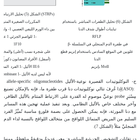
(STRPs) الشكل (5) تحليل الار
الشكل (6) تحليل الطفرات المباشر باستخدام
المكررات الصغيرة المتراد
تباينات أطوال شدف الدنا
بين داء الورم ال
RFLP
-1 للواصم الجزئي 1 على
في طفرة الدم المنجلي في السلسلة
β-
1F10
غلوبين في الموقع السادس باستخدام إنزيم قطع
على شجرة نسب (أعلى) والمخطط 
الدنا
(أسفل). الأفراد المصابون ذكوراً وإن
Mstll بإنزيم
III.6 الأليل -1 الفرد المصاب
لأنه ليس لديه الأليل -1 Recombinant مؤشب
ج- النوكليوتيدات القصيرة نوعية-الأليل
allele-specific oligonucleotides
(ASO):
إذا عُرِفَ تتالي نوكليوتيدات دنا قرب طفرة ما، فإنه بالإمكان تصنيع
مِسْبَرٍ
probe
نوعيٍّ موصومٍ له القدرة على الارتباط المتتام بالأليل الطافر،
وآخر مختلف خاص بالأليل النظامي. وبعد تنفيذ عملية تهجين هذه المسابر
مع دنا المورثة، فإنه يمكن الحصول على بصمة فلورةٍ مناسبة تُميِّزُ الفرد
السليم من المريض المتماثل اللواقح من متخالف اللواقح بالنسبة لداء الدم
المنجليِّ مثلاً (الشكل 7).
د- تقانات التشخيص الجزيئية المباشرة: وهي عديدةٌ ودقيقةٌ وباهظةٌ، ومنها