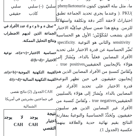
ما، مثل بيلة الفيتون كيتون
phenylketonuria
سلبيّ (-)
سلبي
سلبي
(
PKU
).
وعندما يجري تحديد الجماعة تطبق
كاذب
حقيقي
اختباراتٌ لاحقة أكثر دقة وتكلفة واستهلاكاً
*
تمثل
a
و
b
و
c
و
d
عدد الأفراد في
للزمن. ويقع هذا ضمن سياق صِدْقِيَّة الاختبار
الجماعة الذين لديهم الاضطراب
الذي يتشعب لمُكَوِّنَيْن؛ الأول هو الحساسية
ونتائج التحليل الممكنة.
sensitivity
والثاني هو النوعية
specificity.
تُعبِّر الحساسية عن قدرة الاختبار على تحديد
حساسية الاختبار=
a/(a+c)
، نوعية
الأفراد المصابين فعلياً بالداء، ويُشَارُ إلى
الاختبار =
d/(b+d)
هؤلاء بالإيجابيين الحقيقيين
true positives
،
وتُقَاسُ كنسبةٍ من الأفراد المصابين الذين هم
القيمة التكهنية الموجبة=
a/(a+b)
،
إيجابيون حقيقيون. في حين تظهر النوعية
القيمة التكهنية السالبة=
d/(c+d)
قدرة الاختبار على تحديد الأفراد غير
CAH الجدول (2) نتائج تقصى
المصابين بالداء. ويُشارُ إلى هؤلاء بالسلبيين
في جماعتين بشريتين في أمريكا
الحقيقيين
true negatives
، وتُقاسُ كنسبة من
الشمالية
الأفراد غير المصابين الذين هم سلبيون
نتيجة
حقيقيون. وتُحَدَّدُ الحساسيةُ والنوعيةُ بمقارنة
يوجد
لا يوجد
اختبار
النتائج بقيم نهائية حدية والعلاقة بينهما
CAH
CAH
التقصي
عكسية (الجدول 1).