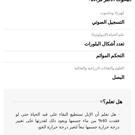
كهرباء وحاسوب
التسجيل الصوتي
علم الحياة (البيولوجيا)
تعدد أشكال البلورات
التحكم الموائم
العلوم والتقانات الزراعية والغذائية
- هل تعلم أن الأبلق نوع من الفنون الهندسية التي ارتبطت
بالعمارة الإسلامية في بلاد الشام ومصر خاصة، حيث يحرص
البصل
المعمار على بناء مداميكه وخاصة في الواجهات
هل تعلم؟
- هل تعلم أن الإبل تستطيع البقاء على قيد الحياة حتى لو
فقدت 40% من ماء جسمها ويعود ذلك لقدرتها على تغيير
درجة حرارة جسمها تبعاً لتغير درجة حرارة الجو،