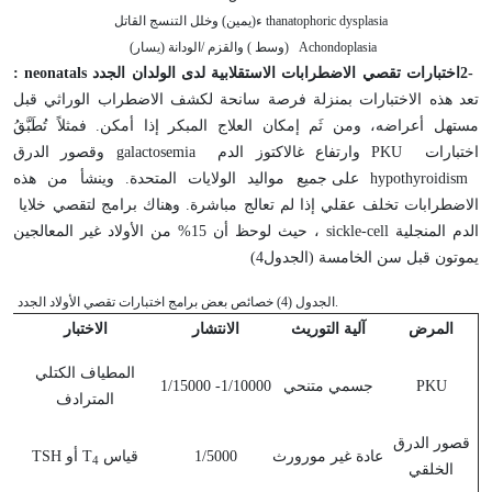
thanatophoric dysplasia
ء(يمين) وخلل التنسج القاتل
Achondoplasia (وسط ) والقزم /الودانة (يسار)
2-
اختبارات تقصي الاضطرابات الاستقلابية لدى الولدان الجدد
neonatals
:
تعد هذه الاختبارات بمنزلة فرصة سانحة لكشف الاضطراب الوراثي قبل
مستهل أعراضه، ومن ثَم إمكان العلاج المبكر إذا أمكن. فمثلاً تُطَبَّقُ
اختبارات
PKU
وارتفاع غالاكتوز الدم
galactosemia
وقصور الدرق
hypothyroidism
على جميع مواليد الولايات المتحدة. وينشأ من هذه
الاضطرابات تخلف عقلي إذا لم تعالج مباشرة. وهناك برامج لتقصي خلايا
الدم المنجلية
sickle-cell
، حيث لوحظ أن 15% من الأولاد غير المعالجين
يموتون قبل سن الخامسة (الجدول4)
.الجدول (4) خصائص بعض برامج اختبارات تقصي الأولاد الجدد
المرض
آلية التوريث
الانتشار
الاختبار
المطياف الكتلي
PKU
جسمي متنحي
1/10000- 1/15000
حم
المترادف
قصور الدرق
عادة غير مورورث
1/5000
قياس
T
أو
TSH
4
الخلقي