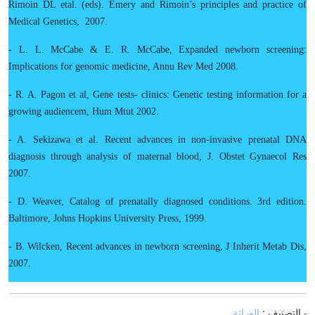
Rimoin DL etal. (eds). Emery and Rimoin’s principles and practice of
Medical Genetics, 2007.
- L. L. McCabe & E. R. McCabe, Expanded newborn screening:
Implications for genomic medicine, Annu Rev Med 2008.
- R. A. Pagon et al, Gene tests- clinics: Genetic testing information for a
growing audiencem, Hum Mtut 2002.
- A. Sekizawa et al. Recent advances in non-invasive prenatal DNA
diagnosis through analysis of maternal blood, J. Obstet Gynaecol Res
2007.
- D. Weaver, Catalog of prenatally diagnosed conditions. 3rd edition.
Baltimore, Johns Hopkins University Press, 1999.
- B. Wilcken, Recent advances in newborn screening, J Inherit Metab Dis,
2007.
- التصنيف :
الوراثة