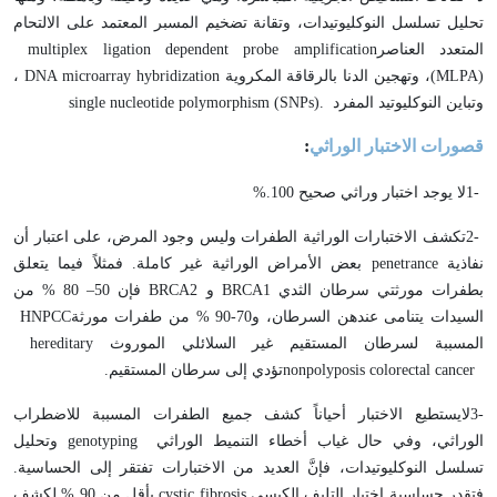
تحليل تسلسل النوكليوتيدات، وتقانة تضخيم المسبر المعتمد على الالتحام
المتعدد العناصر
multiplex ligation dependent probe amplification
(MLPA)
، وتهجين الدنا بالرقاقة المكروية
DNA microarray hybridization
،
وتباين النوكليوتيد المفرد
single nucleotide polymorphism (SNPs).
قصورات الاختبار الوراثي
:
1-
لا يوجد اختبار وراثي صحيح 100
%.
2-
تكشف الاختبارات الوراثية الطفرات وليس وجود المرض، على اعتبار أن
نفاذية
penetrance
بعض الأمراض الوراثية غير كاملة. فمثلاً فيما يتعلق
بطفرات مورثتي سرطان الثدي
BRCA1
و
BRCA2
فإن 50– 80 % من
السيدات يتنامى عندهن السرطان، و70-90 % من طفرات مورثة
HNPCC
المسببة لسرطان المستقيم غير السلائلي الموروث
hereditary
nonpolyposis colorectal cancer
تؤدي إلى سرطان المستقيم
.
3-
لايستطيع الاختبار أحياناً كشف جميع الطفرات المسببة للاضطراب
الوراثي، وفي حال غياب أخطاء التنميط الوراثي
genotyping
وتحليل
تسلسل النوكليوتيدات، فإنَّ العديد من الاختبارات تفتقر إلى الحساسية.
فتقدر حساسية اختبار التليف الكيسي
cystic fibrosis
بأقل من 90 % لكشف