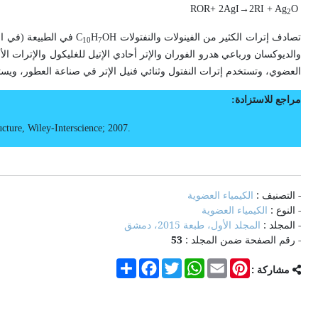
ROR+ 2AgI
→
2RI + Ag
O
2
تصادف إترات الكثير من الفينولات والنفتولات
OH
H
C
في الطبيعة (في المو
10
7
والديوكسان ورباعي هدرو الفوران والإتر أحادي الإتيل للغليكول والإترات الأ
العضوي، وتستخدم إترات النفتول وثنائي فنيل الإتر في صناعة العطور، ويستخدم
مراجع للاستزادة:
c­ture, Wiley-Interscience
; 2007.
- التصنيف :
الكيمياء العضوية
- النوع :
الكيمياء العضوية
- المجلد :
المجلد الأول، طبعة 2015، دمشق
- رقم الصفحة ضمن المجلد :
53
Share
Facebook
Twitter
WhatsApp
Email
Pinterest
مشاركة :