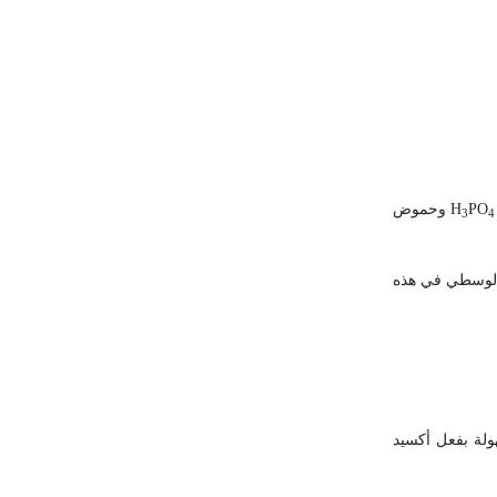
PO
H
وحموض
3
4
 الوسطي في هذه
ولة بفعل أكسيد