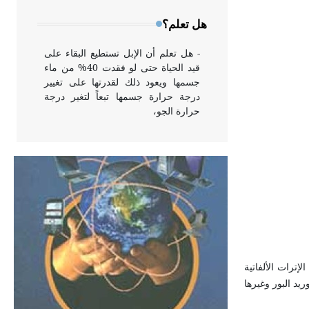
وخاصة في الواجهات
هل تعلم؟
- هل تعلم أن الإبل تستطيع البقاء على
قيد الحياة حتى لو فقدت 40% من ماء
جسمها ويعود ذلك لقدرتها على تغيير
درجة حرارة جسمها تبعاً لتغير درجة
حرارة الجو،
- هل تعلم أن أبقراط كتب في الطب
أربعة مؤلفات هي: الحكم، الأدلة، تنظيم
التغذية، ورسالته في جروح الرأس.
ويعود له الفضل بأنه حرر الطب من
الدين والفلسفة.
- هل تعلم أن المرجان إفراز حيواني
إترات الألفاتية
يتكون في البحر ويتركب من مادة
يد البور وغيرها
كربونات الكلسيوم، وهو أحمر أو شديد
الحمرة وهو أجود أنواعه، ويمتاز بكبر