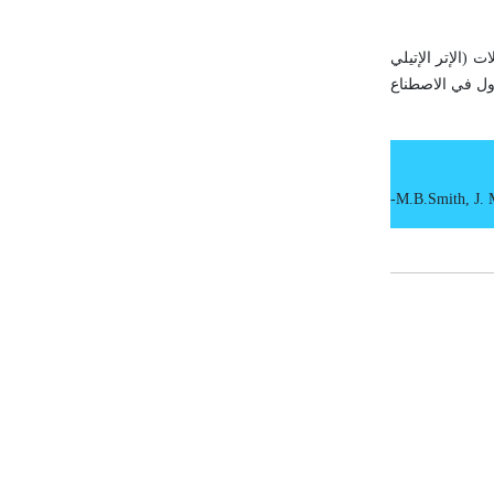
 (الإتر الإتيلي
زول في الاصطناع
-
M.B.Smith
,
J.