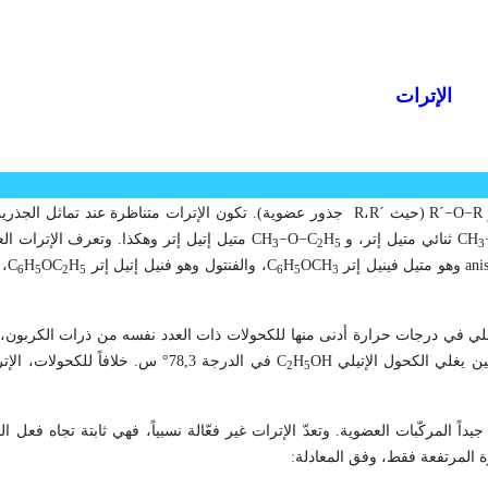
الإترات
R
−
O
−
R´
(حيث
R´
،
R
جذور عضوية). تكون الإترات متناظرة عند تماثل الجذرين
CH
ثنائي متيل إتر، و
H
C
−
O
−
CH
متيل إتيل إتر وهكذا. وتعرف الإترات العط
3
2
5
3
ani
وهو متيل فينيل إتر
OCH
H
C
، والفنتول وهو فنيل إتيل إتر
H
OC
H
C
، 
6
5
2
5
6
5
3
، وتغلي في درجات حرارة أدنى منها للكحولات ذات العدد نفسه من ذرات الكربون، ف
OH
H
C
في الدرجة 78,3° س. خلافاً للكحولات، الإترات غير متجمعة
2
5
يداً المركّبات العضوية. وتعدّ الإترات غير فعّالة نسبياً، فهي ثابتة تجاه فعل ا
ة المرتفعة فقط، وفق المعادلة: