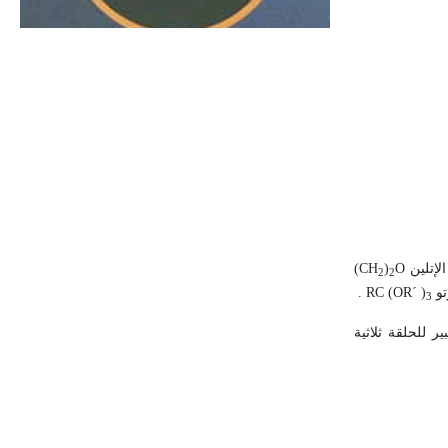
الحجم ويسمى الش
لإتلين
O
)
(CH
2
2
تو
RC (OR´ )
.
3
ر للحلقة ثلاثية