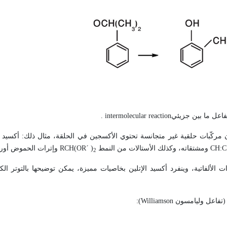
تفاعل ما بين جزيئي
intermolecular reaction
.
 مركّبات حلقية غير متجانسة تحتوي الأكسجين في الحلقة، مثال ذلك: أكسيد ا
CH:
ومشتقاته، وكذلك الأستالات من النمط
RCH(OR´ )
وإترات الحموض أور
2
 الألفاتية، وينفرد أكسيد الإتلين بخاصيات مميزة، يمكن توضيحها بالتوتر الكبي
ل (تفاعل وليامسون
Williamson
):