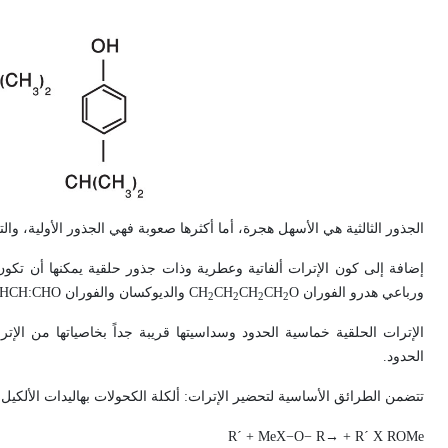
الجذور الثالثية هي الأسهل هجرة، أما أكثرها صعوبة فهي الجذور الأولية، وال
إضافة إلى كون الإترات ألفاتية وعطرية وذات جذور حلقية يمكنها أن تكون
ورباعي هدرو الفوران
O
CH
CH
CH
CH
والديوكسان والفوران
CHCH:CHO
2
2
2
2
الإترات الحلقية خماسية الحدود وسداسيتها قريبة جداً بخاصياتها من الإترات
الحدود.
تتضمن الطرائق الأساسية لتحضير الإترات: ألكلة الكحولات بهاليدات الألكي
R´ + MeX
−
O
−
R
→
+ R´ X
ROMe