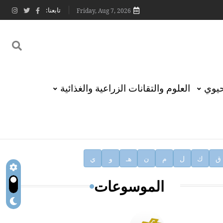
تابعنا:
Friday, Aug 7, 2026
حيوي
العلوم والتقانات الزراعية والغذائية
ق
ك
ل
م
ن
هـ
و
ي
الموسوعات