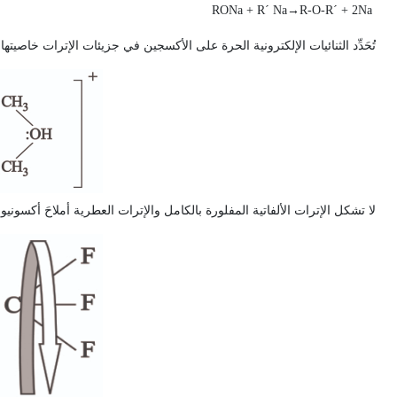
RONa + R´ Na
→
R-O-R´ + 2Na
تُحَدِّد الثنائيات الإلكترونية الحرة على الأكسجين في جزيئات الإترات خاصي
لا تشكل الإترات الألفاتية المفلورة بالكامل والإترات العطرية أملاحَ أكسونيوم