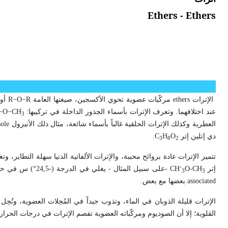
Ethers - Ethers
الإترات
ethers
مركّبات عضوية تحوي الأكسجين، صيغتها العامة
R
−
O
−
R
أو
عند اختلافهما. وتعرف الإترات بأسماء الجذور الداخلة في تركيبها:
CH
−
O
−
3
العطرية وكذلك الإترات الحلقية غالباً بأسماء شائعة، مثال ذلك الأنيزول
sole
دي إتلين إتر
O
H
C
.
3
8
2
تتميز الإترات عادة بروائح محببة، والإترات الألفاتية الدنيا سهلة التطاير
-
إتر
O-CH
CH
-على سبيل المثال - يغلي في الدرجة (-24,5°) س في حين يغلي الكحول الإتيلي
3
3
associated
بعضها مع بعض.
الإترات قليلة الذوبان في الماء، وتذوب جيداً في المُحِلات العضوية، وتُحِل ج
القلوية؛ إلا أن الصوديوم ومركّباته العضوية تفصم الإترات في درجات الحرار