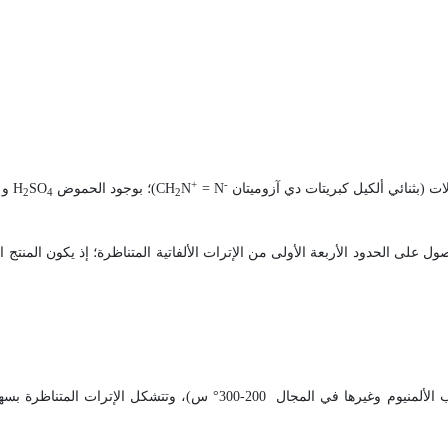
+
-
لات (بثنائي ألكيل كبريتات دي آزوميتان
= N
N
CH
)؛ بوجود الحموض
SO
H
و
2
4
2
لى الحدود الأربعة الأولى من الإترات الألفاتية المتناظرة؛ إذ يكون المنتج
لألمنيوم وغيرها في المجال
200
-
°300
س)، وتتشكل الإترات المتناظرة بسه