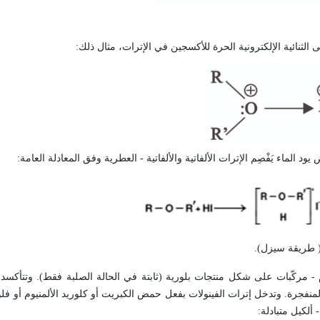
ى الثنائية الإلكترونية الحرة للأكسجين في الإترات، مثال ذلك:
ماء يَفْصِم الإترات الألفاتية والألفاتية - العطرية وفق المعادلة العامة:
( طريقة سيزل).
م - مركّبات على شكل منتجات بلورية (ثابتة في الحالة الصلبة فقط). وتتأكسد ال
منفجرة. وتدخل إترات الفينولات بفعل حمض الكبريت أو كلوريد الألمنيوم أو فلور
 ألكيل متبادلة: