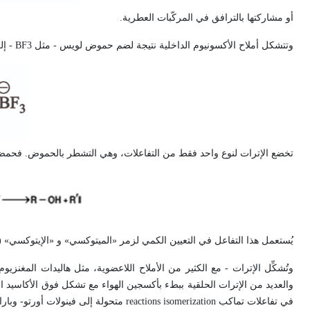
أو مشاركتها بالترافق في المركّبات العطرية.
وتتشكل أملاح الأكسونيوم الداخلية نتيجة لضم حموض لويس - مثل
BF3
- إل
تخضع الإترات لنوع واحد فقط من التفاعلات، وهي التشطر بالحموض. فحمض يود ال
يُستعمل هذا التفاعل في التعيين الكمي لزمر «الميتوكسي» و «الإيتوكسي» 
وتُشكِّل الإترات - مع الكثير من الأملاح اللاعضوية، مثل هاليدات المغنزيو
والعديد من الإترات الحلقية ببطء بأكسجين الهواء مع تشكل فوق الأكاسيد ال
في تفاعلات تماكب
isomerization
reactions
متحولة إلى فينولات أورتو- وبارا-