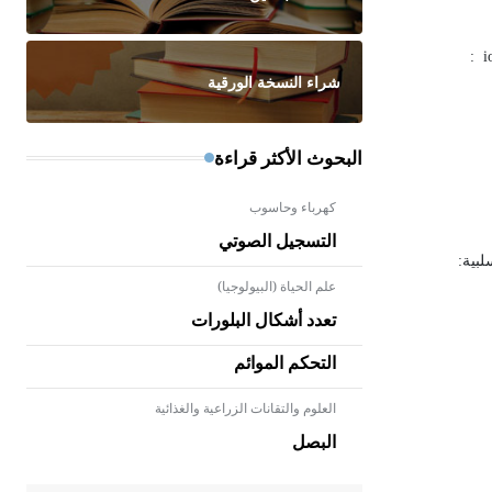
:
i
شراء النسخة الورقية
البحوث الأكثر قراءة
كهرباء وحاسوب
التسجيل الصوتي
لبية:
علم الحياة (البيولوجيا)
تعدد أشكال البلورات
التحكم الموائم
العلوم والتقانات الزراعية والغذائية
- هل تعلم أن الأبلق نوع من الفنون
الهندسية التي ارتبطت بالعمارة
البصل
الإسلامية في بلاد الشام ومصر خاصة،
حيث يحرص المعمار على بناء مداميكه