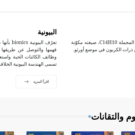
البيونية
الأنتراسين Anthracene فحم هدروجيني (هدروكربون) صيغته المجملة C14H10، صيغته مكوّنة
تعرّف ال
رات الكربون في موضع أورثو.
فهمها والتوصل عن طريقها إ
وظائف الكائنات الحية واستعم
تسمى الهندسة البيونية الخلاقة onical creativity engineering
اقرأ المزيد
م والتقانات