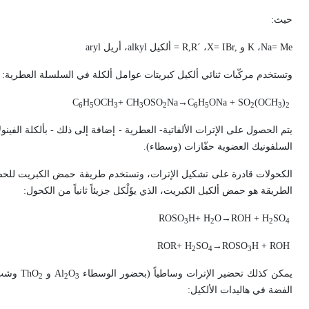
حيث:
Na= Me
،
K
و
X= IBr,
، ´
R,R
= ألكيل
alkyl
، أريل
aryl
وتستخدم مركّبات ثنائي ألكيل كبريتات عوامل ألكلة في السلسلة العطرية:
C
H
OCH
+ CH
OSO
Na
→
C
H
ONa + SO
(OCH
)
6
5
3
3
2
6
5
2
3
2
يتم الحصول على الإترات الألفاتية- العطرية - إضافة إلى ذلك - بألكلة الفينو
السلفونيك العضوية حفّازات (وسطاء).
الكحولات قادرة على تشكيل الإترات، وتستخدم طريقة حمض الكبريت للحصول ع
الطريقة هو حمض ألكيل الكبريت، الذي يؤَلْكل جزيئاً ثانياً من الكحول:
ROSO
H+ H
O
→
ROH + H
SO
3
2
2
4
ROR+ H
SO
→
ROSO
H + ROH
2
4
3
يمكن كذلك تحضير الإترات وساطياً (بحضور الوسطاء
O
Al
و
ThO
وشب ا
2
2
3
الفضة في هاليدات الألكيل: