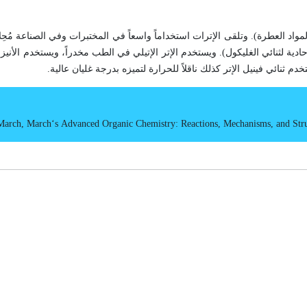
اد العطرة). وتلقى الإترات استخداماً واسعاً في المختبرات وفي الصناعة مُحِلات
حادية لثنائي الغليكول). ويستخدم الإتر الإتيلي في الطب مخدراً، ويستخدم الأني
 ثنائي فينيل الإتر كذلك ناقلاً للحرارة لتميزه بدرجة غليان عالية.
 March
,
March‘s
Advanced Or­ganic Chem­is­try: Reactions, Mechanisms, and Stru