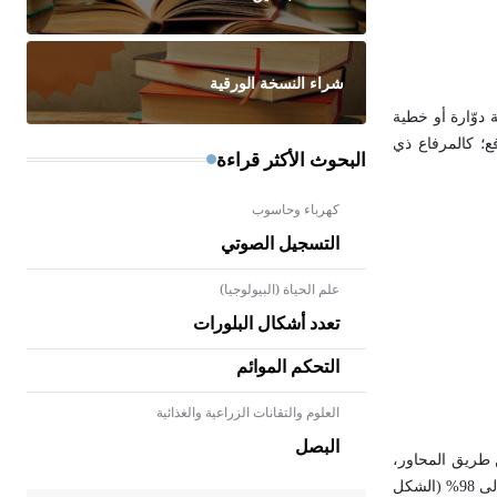
شراء النسخة الورقية
 دوّارة أو خطية
ع؛ كالمرفاع ذي
البحوث الأكثر قراءة
كهرباء وحاسوب
التسجيل الصوتي
علم الحياة (البيولوجيا)
تعدد أشكال البلورات
التحكم الموائم
العلوم والتقانات الزراعية والغذائية
- هل تعلم أن الأبلق نوع من الفنون
الهندسية التي ارتبطت بالعمارة
البصل
لعزم عن طريق المحاور،
الإسلامية في بلاد الشام ومصر خاصة،
حيث يحرص المعمار على بناء مداميكه
فإن كانت البكرات مختلفة الحجم والقطر فهي تساعد على تحقيق ربح ميكانيكي يرتبط بعدد البكرات، ويكون مردود هذه المنظومات عالياً جداً بمقدار يصل إلى 98% (الشكل