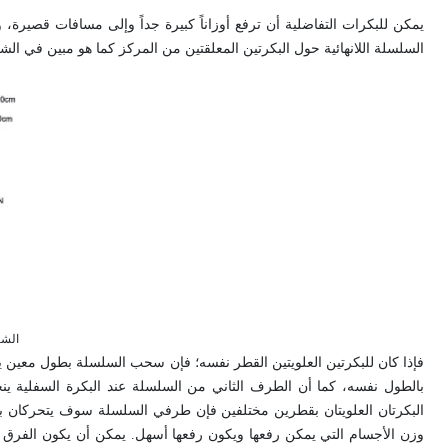
يمكن للبكرات التفاضلية أن ترفع أوزاناً كبيرة جداً وإلى مسافات قصيرة، و
السلسلة اللانهائية حول البكرتين المعلقتين من المركز كما هو مبين في الشكل (6)، وتكون البكرتان مسننتين لتحاشي انزلاق ا
الشكل (6) المر
فإذا كان للبكرتين العلويتين القطر نفسه؛ فإن سحب السلسلة بطول معين يؤد
بالطول نفسه، كما أن الطرف الثاني من السلسلة عند البكرة السفلية ينخ
البكرتان العلويتان بقطرين مختلفين فإن طرفي السلسلة سوف يتحركان بمقدا