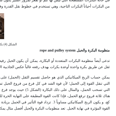
في حالة البكرات المسطحة التي ليس لها ثلم أو تقعر لمرور السير يكون سطح 
من البكرات أحياناً البكرات التاجية، وهي تستخدم في خطوط نقل القدرة وفي 
الشكل (4) بكرة محدبة تدار من الأعلى بمحور مستوٍ.
منظومة البكرة والحبل
rope and pulley system
تدعى أيضاً منظومة البكرات المتعددة أو البكارة، يمكن أن يكون الحبل رفيعاً
ثقل عن طريق بكرة واحدة أوعدة بكرات بهدف رفعه غالباً عكس الجاذبية الأ
يمكن حساب الربح الميكانيكي الذي هو حاصل تقسيم الثقل (الحمل) على ق
التي تنقل القوة إلى الحمل؛ لأن قوة الشد في كل فرع من فروع الحبل تساوي
التي تسحب الحمل، والمثال
كغ، و يكون الربح الميكانيكي مساوياً 3. تزداد ق
القوة المؤثرة في نهاية الحبل. تعد منظومات البكرة والحبل أفضل مثال يمك