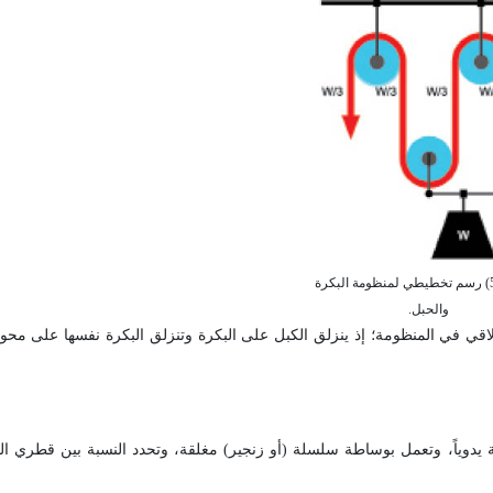
الشكل (5) رسم تخطيطي لمنظومة البكرة
والحبل.
نزلاقي في المنظومة؛ إذ ينزلق الكبل على البكرة وتنزلق البكرة نفسها على مح
تخدم لرفع الأجسام الثقيلة يدوياً، وتعمل بوساطة سلسلة (أو زنجير) مغلقة، وتحدد النسبة بين قطري