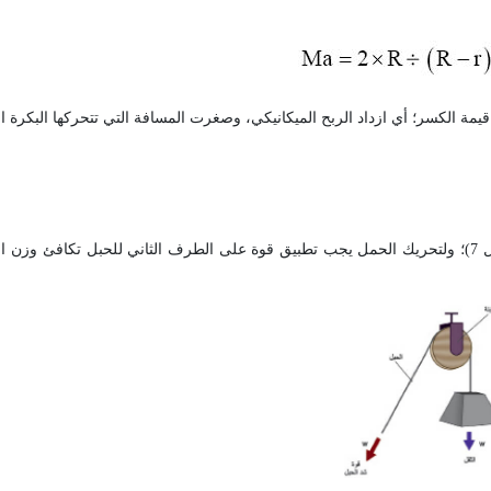
مة الكسر؛ أي ازداد الربح الميكانيكي، وصغرت المسافة التي تتحركها البكرة ال
أي إن للبكرة محوراً ثابتاً لا يتحرك (الشكل 7)؛ ولتحريك الحمل يجب تطبيق قوة على الطرف الثاني للحبل تكاف