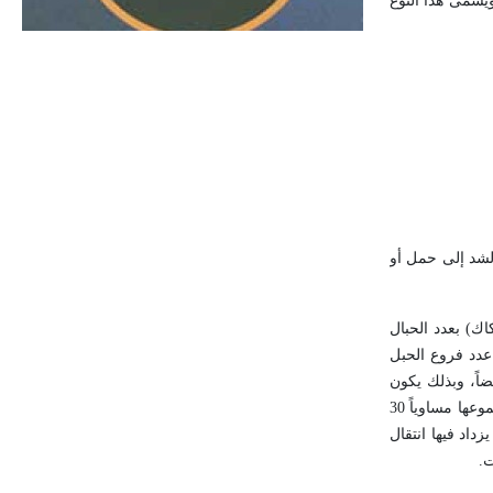
ويسمى هذا النوع
الحجم ويسمى الش
الشد إلى حمل أو
ك) بعدد الحبال
 عدد فروع الحبل
حمل أيضاً، وبذلك يكون
هناك ثلاثة فروع ترفع الحمل، فإذا كانت القوة المطبقة على النهاية الحرة للحبل تساوي 10 كغ؛ فإن كلّاَّ من هذه الفروع سيتأثر بقوة تساوي 10كغ ويكون مجموعها مساوياً 30
تي يزداد فيها انتقال
ت.