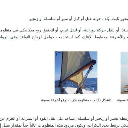
حور ثابت، يُلف حوله حبل أو كبل أو سير أو سلسلة أو زنجير.
ضية)، أو لنقل حركة دورانية، أو لنقل عزم، أو لتحقيق ربح ميكانيكي في منظومة
 والأشرعة وخطوط الإنتاج، كما استخدمت حوامل لزجاج النوافذ وفي الرواف
الشكل (1): ب - منظومة بكرات لرفع أشرعة سفينة
belt and pulley sys من بكرتين أو أكثر مرتبطة بسير أو زنجير أو سلسلة، تساعد على نقل القوة أو السرعة أو ا