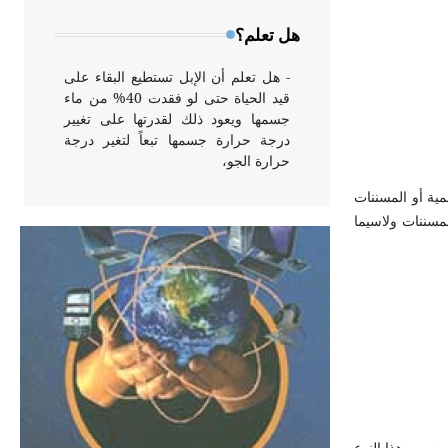
وخاصة في الواجهات
هل تعلم؟
- هل تعلم أن الإبل تستطيع البقاء على
قيد الحياة حتى لو فقدت 40% من ماء
جسمها ويعود ذلك لقدرتها على تغيير
درجة حرارة جسمها تبعاً لتغير درجة
حرارة الجو،
لحال في المسننات النجمية أو المسننات
لمسننات ولاسيما
- هل تعلم أن أبقراط كتب في الطب
أربعة مؤلفات هي: الحكم، الأدلة، تنظيم
التغذية، ورسالته في جروح الرأس.
ويعود له الفضل بأنه حرر الطب من
الدين والفلسفة.
- هل تعلم أن المرجان إفراز حيواني
يتكون في البحر ويتركب من مادة
كربونات الكلسيوم، وهو أحمر أو شديد
الحمرة وهو أجود أنواعه، ويمتاز بكبر