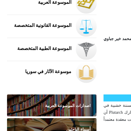
الموسوعة العربية
الموسوعة القانونية المتخصصة
حمد خير جباوي
الموسوعة الطبية المتخصصة
موسوعة الآثار في سوريا
اصدارات الموسوعة العربية
ت مسننة خشبية في
بناء الأهرام منذ نحو 2600 سنة قبل الميلاد، وكانت تعتمد على مبدأ العتلة. تشبه الآلات الرافعة البكرات الحديثة إلى حد بعيد. ويذكر المؤرخ الإغريقي بلوتارك Plutarch أن
 معقدة معتمداً
أسماء الباحثين