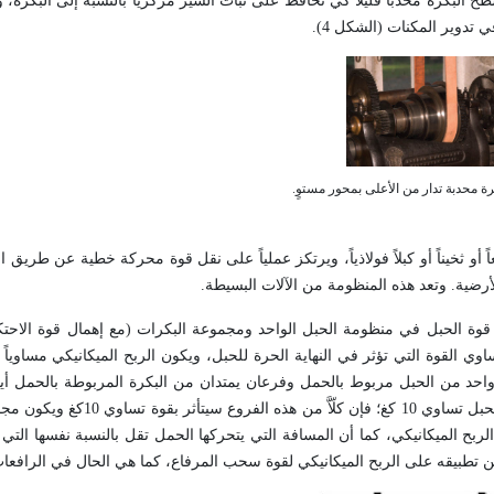
البكرة محدباً قليلاً كي تحافظ على ثبات السير مركزياً بالنسبة إلى البكرة، 
تدوير المكنات (الشكل 4).
 أو ثخيناً أو كبلاً فولاذياً، ويرتكز عملياً على نقل قوة محركة خطية عن طريق 
رضية. وتعد هذه المنظومة من الآلات البسيطة.
وة الحبل في منظومة الحبل الواحد ومجموعة البكرات (مع إهمال قوة الاحتكا
 القوة التي تؤثر في النهاية الحرة للحبل، ويكون الربح الميكانيكي مساوياً
 على ذلك البكارة (الشكل 5) حيث يوجد فرع واحد من الحبل مربوط بالحمل وفرعان يمتدان من البكرة المربوطة بال
وة التأثير في الحمل بزيادة الربح الميكانيكي، كما أن المسافة التي يتحركها الحمل تقل بالنسبة نفسها ال
ن تطبيقه على الربح الميكانيكي لقوة سحب المرفاع، كما هي الحال في الرافعا