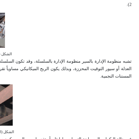
2).
الشكل (2) منظومة بكرات مع سير مدي
العدلة أو سيور التوقيت المحززة، وبذلك يكون الربح الميكانيكي مساوياً تق
المسننات النجمية.
الشكل (3) سير مسطح يدير بكرة مسطحة.