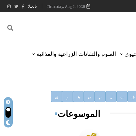
تابعنا:
Thursday, Aug 6, 2026
حيوي
العلوم والتقانات الزراعية والغذائية
ق
ك
ل
م
ن
هـ
و
ي
الموسوعات