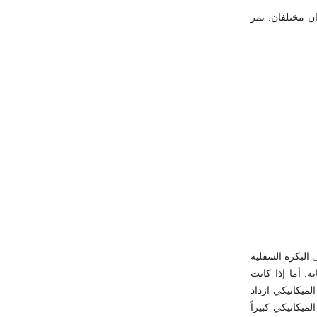
ان مختلفان. تمر
 البكرة السفلية
. أما إذا كانت
ميكانيكي ازداد
(R – r) صغيراً جداً، وهذا يجعل الربح الميكانيكي كبيراً