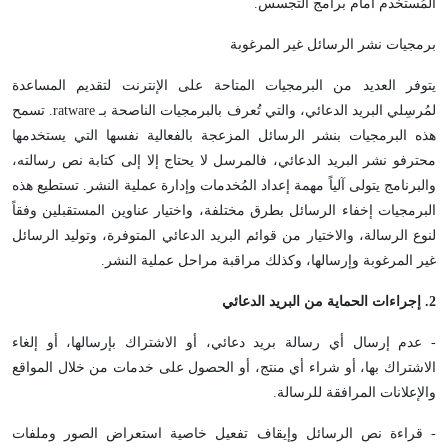
المُستخدم أمام برامج التجسس.
برمجيات نشر الرسائل غير المرغوبة
يتوفر العديد من البرمجيات المتاحة على الإنترنت لتقديم المساعدة
لمُرسِلي البريد الدعائي، والتي تُعرف بالبرمجيات الناصحة بـ ratware. تسمح
هذه البرمجيات بنشر الرسائل المزعجة بالفعالية نفسها التي يستخدمها
محترفو نشر البريد الدعائي، فالمرسل لا يحتاج إلا إلى كتابة نص رسالته،
والبرنامج يتولى آلياً مهمة إعداد المُخدمات وإدارة عملية النشر. تستطيع هذه
البرمجيات إخفاء الرسائل بطرق مختلفة، واختيار عناوين المستقبلين وفقاً
لنوع الرسالة، والاختيار من قوائم البريد الدعائي المتوفرة، وتوليد الرسائل
غير المرغوبة وإرسالها، وكذلك مراقبة مراحل عملية النشر.
2
. إجراءات الحماية من البريد الدعائي
- عدم إرسال أي رسالة بريد دعائي، أو الاشتراك بإرسالها، أو إلغاء
الاشتراك بها، أو شراء أي منتج، أو الحصول على خدمات من خلال المواقع
والإعلانات المرافقة للرسالة.
- قراءة نص الرسائل وإيقاف تفعيل خاصية استعراض الصور وملفات