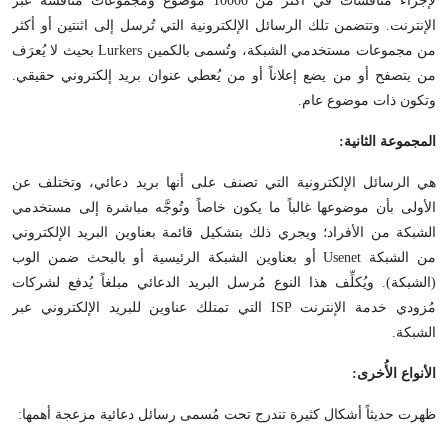
لإجراء مناقشات في أكثر من 10000 موضوع ومجموعات مناقشة عبر
الإنترنت. وتتضمن تلك الرسائل الإلكترونية التي تُرسل إلى اثنتين أو أكثر
من مجموعات مستخدمي الشبكة، وتُسمى بالكمين Lurkers بحيث لا يُعرَف
من يتصفح أو من يضع إعلاناً أو من يُعطي عنوان بريد إلكتروني حقيقي.
وتكون ذات موضوع عام.
المجموعة الثانية:
هي الرسائل الإلكترونية التي تصنف على أنها بريد دعائي، وتختلف عن
الأولى بأن موضوعها غالباً ما يكون خاصاً وتُوجَّه مباشرة إلى مستخدمي
الشبكة من الأفراد؛ ويجري ذلك بتشكيل قائمة بعناوين البريد الإلكتروني
من الشبكة Usenet أو بعناوين الشبكة الرئيسية أو بالبحث ضمن الوب
(الشبكة). ويُكلِّف هذا النوع مُرسل البريد الدعائي مبلغاً يُدفع لشركات
مُزودي خدمة الإنترنت ISP التي تمتلك عناوين للبريد الإلكتروني عبر
الشبكة.
الأنواع الأُخرى:
ظهرت حديثاً أشكال كثيرة تندرج تحت مُسمى رسائل دعائية مزعجة أهمها: