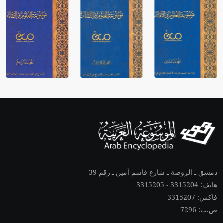
دمشق ـ الروضة ـ شارع قاسم أمين ـ رقم 39
هاتف: 3315204 - 3315205
فاكس: 3315207
ص.ب: 7296