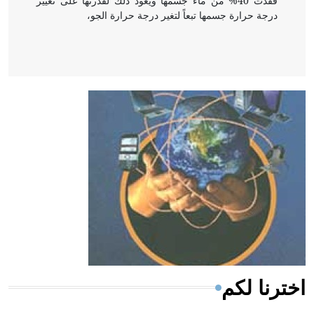
فقدت 40% من ماء جسمها ويعود ذلك لقدرتها على تغيير
درجة حرارة جسمها تبعاً لتغير درجة حرارة الجو،
- هل تعلم أن أبقراط كتب في الطب أربعة مؤلفات هي:
الحكم، الأدلة، تنظيم التغذية، ورسالته في جروح الرأس.
ويعود له الفضل بأنه حرر الطب من الدين والفلسفة.
- هل تعلم أن المرجان إفراز حيواني يتكون في البحر ويتركب
من مادة كربونات الكلسيوم، وهو أحمر أو شديد الحمرة وهو
أجود أنواعه، ويمتاز بكبر الحجم ويسمى الش
اخترنا لكم