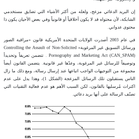
إن البريد الدعائي مزعج، ولعله من أكثر الأشياء التي تضايق مستخدمي
الشابكة، لأن محتواه قد لا يكون أخلاقياً أو قانونياً وفي بعض الأحيان يكون ذا
محتوى عدواني.
في عام 2003 أصدرت الولايات المتحدة الأمريكية قانون «مراقبة الصور
ورسائل التسويق غير المرغوبة» Controlling the Assault of Non-Solicited
Pornography and Marketing Act (CAN_SPAM) . تتضمن تعريفاً وتحديداً
وتوصيفاً للرسائل غير المرغوبة، وعدّها غير قانونية. يتضمن القانون أيضاً
مجموعة من التوجيهات الواجب اتباعها عند إرسال رسالة، ومع ذلك ما زال
الناس يستقبلون تلك الرسائل المزعجة (الشكل 1)، وهذا يدل على عدم
اكتراث مُرسليها بالقانون، لكن السبب الأهم هو عدم فعالية التقنيات التي
تصنّف الرسالة على أنها بريد دعائي.