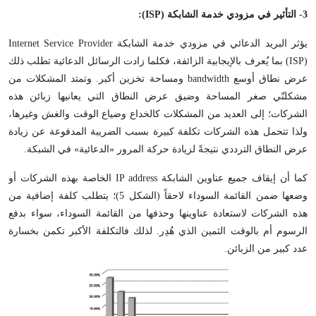
3- التأثير في مزودي خدمة الشابكة (
ISP
):
يؤثر البريد الدعائي في مزودي خدمة الشابكة Internet Service Provider
(ISP) بما يُعرف بالإيجابية الزائفة، فكلما زادت الرسائل الدعائية تطلب ذلك
عرض نطاق أوسع bandwidth ومساحة تخزين أكبر. وتمتد المشكلات من
مشكلتّي صغر المساحة وضيق عرض النطاق التي يعانيها زبائن هذه
الشركات؛ إلى العديد من المشكلات كالخداع وضياع الوقت والغش وغيرها،
ولذا تتحمل هذه الشركات تكلفة كبيرة بسبب الضريبة المدفوعة عن زيادة
عرض النطاق الترددي نتيجةً لزيادة حركة المرور «الدعائية» في الشبكة.
كما أن إيقاف جميع عناوين الشابكة IP address الخاصة بهذه الشركات أو
وضعها ضمن القائمة السوداء لاحقاً (الشكل 5)؛ يتطلب كلفة إضافية من
هذه الشركات لاستعادة عناوينها وحذفها من القائمة السوداء، سواء بدفع
الرسوم أم بالوقت الثمين الذي هُدِر. لذلك فالتكلفة الأكبر تكمن بخسارة
عدد كبير من الزبائن.