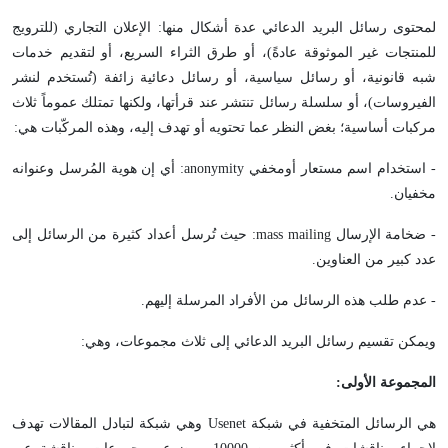
لمحتوى رسائل البريد الدعائي عدة أشكال منها: الإعلان التجاري (للترويج
للمنتجات غير الموثوقة عادةً)، أو طرق الثراء السريع، أو لتقديم خدمات
شبه قانونية، أو رسائل سياسية، أو رسائل دعائية زائفة (تُستخدم لنشر
الفيروسات)، أو سلسلة رسائل تنتشر عند قرأتها، ولكنها تمتلك عموماً ثلاث
مركبات أساسية؛ بغض النظر عما تحتويه أو تهدف إليه، وهذه المركّبات هي:
- استخدام اسم مستعار أومخفي anonymity: أي إن هوية المُرسل وعنوانه
مخفيان.
- ضخامة الإرسال mass mailing: حيث تُرسل أعداد كثيرة من الرسائل إلى
عدد كبير من العناوين.
- عدم طلب هذه الرسائل من الأفراد المرسلة إليهم.
ويمكن تقسيم رسائل البريد الدعائي إلى ثلاث مجموعات، وهي:
المجموعة الأولى:
هي الرسائل المتخفية في شبكة Usenet وهي شبكة لتبادل المقالات تهدف