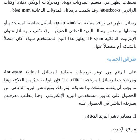
تعليقات تظهر في معظم المدونات blogs ومحركات الويكي wikis وكتاب
الزائرين guestbooks، وقد سُميت برسائل المدونات الدعائية blog spam.
رسائل تظهر في نوافذ منبثقة pop-up windows أسفل شاشة المستخدم أو
وسطها، وتتضمن رسالة البريد الدعائي الحقيقية، وقد سُميت برسائل عنوان
الإنترنيت الدعائية IP spam. يظهر هذا النوع للمستخدم سواء أكان متصلاً
بالشبكة أم منفصلاً عنها.
طرائق الحماية
على الرغم من توفر برمجيات مضادة للرسائل الدعائية Anti-spam
ومرشحات الرسائل المزعجة spam filters؛ فإن الوقاية خيرٌ من العلاج، وهذا
ما يجب أن يفعله مستخدمو الشابكة. يتم ذلك بمنع ناشر البريد الدعائي من
الحصول على عناوين مستخدمي البريد الإلكتروني، وهذا يتطلب معرفتهم
بطريقة الناشر في الحصول عليه.
1
. مصادر ناشر البريد الدعائي
مواقع الإنترنت