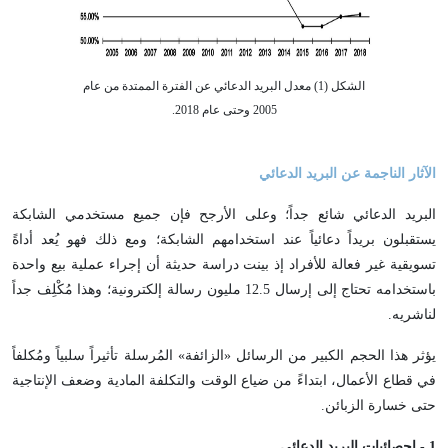
الشكل (1) معدل البريد الدعائي عن الفترة الممتدة من عام
2005 وحتى عام 2018.
الآثار الناجمة عن البريد الدعائي
البريد الدعائي شائع جداً؛ وعلى الأرجح فإن جميع مستخدمي الشابكة
يستقبلون بريداً دعائياً عند استخدامهم الشابكة؛ ومع ذلك فهو يُعد أداةً
تسويقية غير فعالة للأفراد إذ بينت دراسة حديثة أن إجراء عملية بيع واحدة
باستخدامه تحتاج إلى إرسال 12.5 مليون رسالة إلكترونية؛ وهذا مُكْلِف جداً
لناشريه.
يؤثر هذا الحجم الكبير من الرسائل «الزائفة» المُرسلة تأثيراً سلبياً ومُكلفاً
في قطاع الأعمال، ابتداءً من ضياع الوقت والتكلفة المادية وضعف الإنتاجية
حتى خسارة الزبائن.
1
- إحصائيات البريد الدعائي