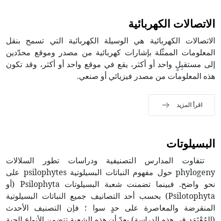
الاتصالات الكهربائية
الاتصالات الكهربائية هي الوسيلة الكهربائية التي تسمح بنقل
المعلومات الممثّلة بإشارات كهربائية من مصدر وموقع محدّدين
إلى مستقبِلٍ واحد أو أكثر، يقع في موقع واحد أو أكثر، وقد تكون
هذه المعلومات من مصدر فيزيائي أو صنعي.
اقرأ المزيد
البسيلوتات
تتفاوت المدارس التصنيفية ودراسات تطور السلالات
phylogeny حول مفهوم النباتات البسيلوتية psilophytes على
نحو واضح. فبينما تضمنت شعبة البسيلوتات Psilophyta (أو
Psilotophyta) بحسب أحد التصانيف جميع النباتات البسيلوتية
المنقرضة والمعاصرة على حدٍ سوا ؛ فإن التصنيف الأحدث
(المُعْتَمَد في هذه الدراسة) يعدّ أن هذه الشعبة تتضمن الأنواع الحية