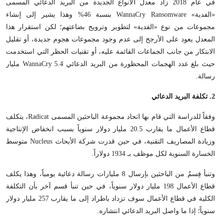
في عام 2018 زاد معدل الأنواع الجديدة من البريد الدعائي المسمى
«الفدية» WannaCry Ransomware بنسبة 46% وهذا يشير إلى إنشاء
مجموعات من نوع «الفدية» لتطوير وترويج بضاعتهم؛ لكن استقرار هذا
المعدل يعود على الأرجح إلى عدم وجود مجموعات هجوم جديدة، أو تقليل
الابتكار من جانب الجماعات القائمة عليه، أو تقنيات الحظر التي استخدمت
حيث بلغ عدد الهجمات المحظورة من البريد الدعائي WannaCry 5.4 مليار
رسالة.
2
. تكلفة البريد الدعائي
وفقاً للدراسة التي قام بها اتحاد مجموعة الباحثين المسمى Radicat، يتكلف
قطاع الأعمال ما يقارب 20.5 مليار دولار سنوياً بسبب انخفاض الإنتاجية
وزيادة المصاريف التقنية، في حين قدرت شركة الأبحاث Nucleus متوسط
الخسارة السنوية لكل موظف بـ 1934 دولاراً.
وتنبأ فِسمٌ من الباحثين بإرسال 8 مليارات رسالة دعائية يومياً، وهذا يكلف
قطاع الأعمال 198 مليار دولار سنوياً، في حين تنبأ قسم آخر بأن التكلفة
الكلية في قطاع الأعمال سوف تزداد باطراد إلى ما يقارب 257 مليار دولار
سنوياً؛ إذا ما واصل البريد الدعائي انتشاره.