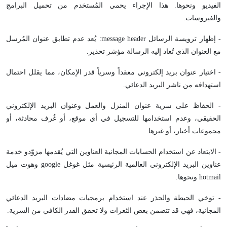
الفيديو ونحوها. هذا الإجراء يحمي المُستخدم من تحميل البرامج
والفيروسات.
- إظهار ترويسة الرسائل message header: يُعد عدم تطابق عنوان المُرسل
مع العنوان الذي تُعاد إليه الرسالة مؤشر تحذير.
- اختيار عنوان بريد إلكتروني معقداً وسرياً قدر الإمكان، مما يقلل احتمال
استهدافه من ناشر البريد الدعائي.
- الحفاظ على سرية عنوان المنزل والعمل وعنوان البريد الإلكتروني
الحقيقي، وعدم استخدامها للتسجيل في أي موقع، أو غُرف محادثة، أو
مجموعات أخبار، أو غيرها.
- الابتعاد عن استخدام الحسابات المجانية العناوين التي يُقدمها مزوّدو خدمة
عناوين البريد الإلكتروني العالمية الرئيسية مثل غوغل google وهوت ميل
hotmail ونحوها.
- توخي الحيطة والحذر عند استخدام برمجيات مضادات البريد الدعائي
المجانية، فهي قد تتضمن بعض الثغرات ولا تحقق القدر الكافي من السرية.