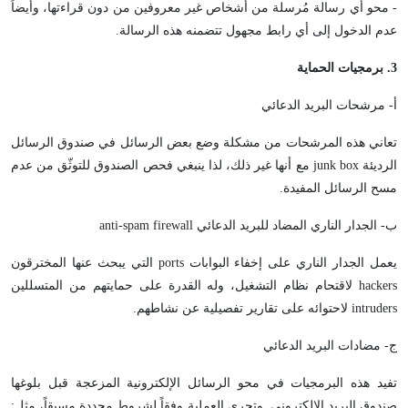
- محو أي رسالة مُرسلة من أشخاص غير معروفين من دون قراءتها، وأيضاً
عدم الدخول إلى أي رابط مجهول تتضمنه هذه الرسالة.
3
. برمجيات الحماية
أ- مرشحات البريد الدعائي
تعاني هذه المرشحات من مشكلة وضع بعض الرسائل في صندوق الرسائل
الرديئة junk box مع أنها غير ذلك، لذا ينبغي فحص الصندوق للتوثّق من عدم
مسح الرسائل المفيدة.
ب- الجدار الناري المضاد للبريد الدعائي anti-spam firewall
يعمل الجدار الناري على إخفاء البوابات ports التي يبحث عنها المخترقون
hackers لاقتحام نظام التشغيل، وله القدرة على حمايتهم من المتسللين
intruders لاحتوائه على تقارير تفصيلية عن نشاطهم.
ج- مضادات البريد الدعائي
تفيد هذه البرمجيات في محو الرسائل الإلكترونية المزعجة قبل بلوغها
صندوق البريد الإلكتروني. وتجري العملية وفقاً لشروط محددة مسبقاً، مثل: