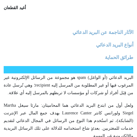
أغيد القطعان
الآثار الناجمة عن البريد الدعائي
أنواع البريد الدعائي
طرائق الحماية
البريد الدعائي (أو الواغل) spam هو مجموعة من الرسائل الإلكترونية غير
المرغوب فيها أو غير المطلوبة من المرسل إليه recipient؛ وهي تُرسل عادة
من قِبَل أفراد أو شركات أو مؤسسات لا تربطهم بالمرسل إليه أي علاقة.
ولعل أول من ابتدع البريد الدعائي هما المحاميتان: مارثا سيغل Martha
Siegel ولورانس كانتر Laurence Canter بهدف جمع المال عبر الإنترنت
(الشابكة)، ثم استُخدم هذا النوع من الرسائل في المجال الدعائي لتقديم
خدمات للمغتربين. بعدئذٍ شاع استخدامه للدلالة على تلك الرسائل البريدية
والإلكترونية غير المهمة.