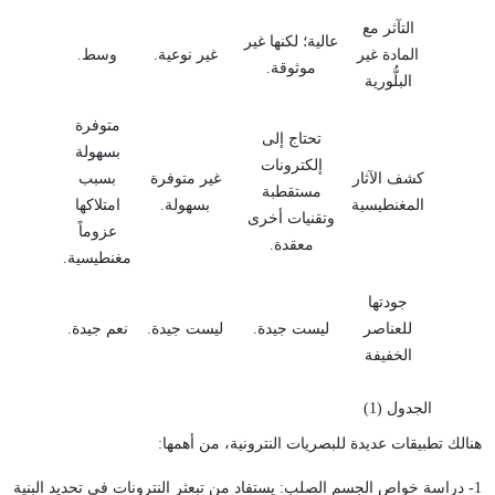
التآثر مع
عالية؛ لكنها غير
المادة غير
غير نوعية.
وسط.
موثوقة.
البلُّورية
متوفرة
تحتاج إلى
بسهولة
إلكترونات
كشف الآثار
غير متوفرة
بسبب
مستقطبة
المغنطيسية
بسهولة.
امتلاكها
وتقنيات أخرى
عزوماً
معقدة.
مغنطيسية.
جودتها
للعناصر
ليست جيدة.
ليست جيدة.
نعم جيدة.
الخفيفة
الجدول (1)
هنالك تطبيقات عديدة للبصريات النترونية، من أهمها:
1- دراسة خواص الجسم الصلب: يستفاد من تبعثر النترونات في تحديد البنية