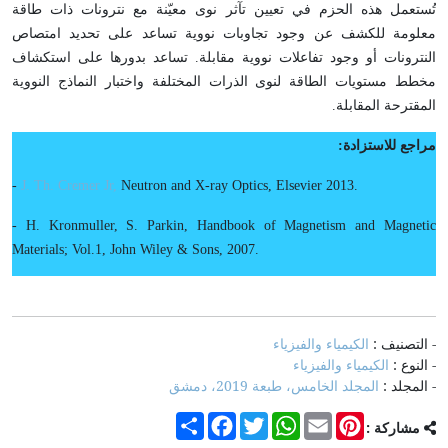
تُستعمل هذه الحزم في تعيين تآثر نوى معيّنة مع نترونات ذات طاقة
معلومة للكشف عن وجود تجاوبات نووية تساعد على تحديد امتصاص
النترونات أو وجود تفاعلات نووية مقابلة. تساعد بدورها على استكشاف
مخطط مستويات الطاقة لنوى الذرات المختلفة واختبار النماذج النووية
المقترحة المقابلة.
مراجع للاستزادة:
-
J. Th. Cremer Jr,
Neutron and X-ray Optics, Elsevier 2013.
- H. Kronmuller, S. Parkin, Handbook of Magnetism and Magnetic
Materials; Vol.1, John Wiley & Sons, 2007.
- التصنيف :
الكيمياء والفيزياء
- النوع :
الكيمياء والفيزياء
- المجلد :
المجلد الخامس، طبعة 2019، دمشق
Share
Facebook
Twitter
WhatsApp
Email
Pinterest
مشاركة :