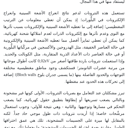
ليستفاد منها في هذا المجال.
تستعمل هذه النترونات لدعم نتائج انعراج الأشعة السينية وانعراج
الإلكترونات في البلُّورات؛ إذ يمكن أن تعطي معلومات عن الترتيب
المغنطيسي؛ إضافة إلى ما تعطيه الأشعة السينية والإلكترونات بسبب تآثرها
مع النوى وعدم تآثرها مع إلكترونات الذرات لعدم امتلاكها شحنة كهربائية،
كما يمكن أن تعطي تمايزاً أفضل مما تعطيه الأشعة السينية والإلكترونية
في حالة العناصر الخفيفة، مثل الهدروجين والأكسجين في مركّباتها البلُّورية
أو في حالة العناصر ذات الأعداد الذرية المتقاربة، مثل الكوبالت والحديد.
وإذا استعملت نترونات باردة طاقتها أصغر من 0,02eV كانت أطوال موجاتها
من مرتبة عشرات النانومتر؛ فستكشف وجود مناطق مغنطيسية مختلفة
التوجهات والحدود الفاصلة بينها (ما يسمى جدران بلوخ Bloch walls)؛ إضافة
إلى تحركات هذه الحدود عند مغنطتها.
تبرز مشكلتان عند التعامل مع بصريات النترونات، الأولى كونها غير مشحونة
وبالتالي يصعب تسريعها أو إبطاؤها بتطبيق حقول كهربائية، كما يصعب
التحكم في مسارها وتوجيهها. والثانية - وهي نتيجة للأولى- وجوب استعمال
مرشِّحات خاصة؛ إذا أريدت نترونات ذات طول موجي حاد جداً. لكنه
بالمقابل لها ميزة على الجسيمات المشحونة، تلك هي عمق اختراقها
الطويل مقارنة بعمق اختراق الجسيمات المشحونة؛ ما يجعلها تتآثر مع نوى