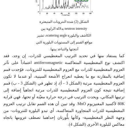
الشكل (2) شدة النترونات المتبعثرة
neutron intensity بدلالة الزاوية بين
الكاشف والبلورة scattering angle، تشير
مواقع القمم إلى المستويات البلورية التي
أنتجتها والتباعد بينها.
كما يستفاد منها في تحديد الترتيب المغنطيسي للذرات، إن وجد، فقد
اكتشف نوع المغنطيسية المتعاكسة antiferromagnetic اعتماداً على تآثر
العزوم المغنطيسية للذرات مع العزوم المغنطيسية للنترونات، فوُجدت قمم
إضافية بالمقارنة مع ما يعطيه انعراج الأشعة السينية، أو عندما لا تكون
العزوم المغنطيسية مرتبة (الشكل 3 - أ)، إذ تظهر في (الشكل 3 - ب) قمم
إضافية نتيجة كون العزوم المغنطيسية للذرات مرتبة اتجاهياً إضافة إلى
ترتيبها المكاني، ويحدث الترتيب في درجة حرارة معيّنة أو تحتها، فهي قرابة
80K لأكسيد المغنيزيوم MnO. وقد تبين أن هذه القمم تقابل ترتيب العزوم
المغنطيسية للذرات المتجاورة المتعاكسة، أي تبدو البلورة للنترونات- من
وجهة النظر المغنطيسية- وكأنها بلُّورتان إحداهما تصطف عزومها باتجاه
معاكس للبلورة الأخرى (الشكل 4).