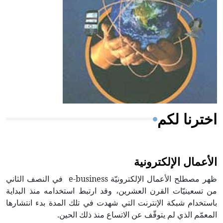
ويعود له الفضل بأنه حرر الطب من الدين والفلسفة.
- هل تعلم أن المرجان إفراز حيواني يتكون في البحر ويتركب
من مادة كربونات الكلسيوم، وهو أحمر أو شديد الحمرة وهو
أجود أنواعه، ويمتاز بكبر الحجم ويسمى الش
اخترنا لكم
الأعمال الإلكترونية
ظهر مصطلح الأعمال الإلكترونيّة e-business في النصف الثاني
من تسعينيّات القرن العشرين، وقد ارتبط استخدامه منذ البداية
باستخدام شبكة الإنترنت التي شهدت في تلك المدة بدء انتشارها
المعمّم الذي لم يتوقّف عن الاتساع منذ ذلك الحين.