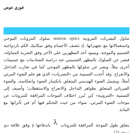
فوزي عوض
تتناول البصريات النترونية neutron optics سلوك النترونات الموجي
واستعمالاتها مع تجهيزاتها، إذ تتصف الأجسام وفق ميكانيك الكم بازدواجية
الجسيم والموجة، ويسود أحد المظهرين على الآخر وفق التجربة المتناولة،
فيعبر عن السلوك بالمظهر الجسيمي عند دراسة التصادمات مع جسيمات
أخرى مثلاً، ويعبر عن سلوكها بالمظهر الموجي كما في تجارب التداخل
والانعراج. وقد أُخذت التسمية من «البصريات» الذي هو علم الضوء المرئي
أصلاً، ويشمل الضوء الهندسي المتعلق بانكسار الضوء وانعكاسه، والضوء
الفيزيائي المتعلق بظواهر التداخل والانعراج والاستقطاب؛ وأضيف إلى
التسمية «النترونية» كي تُبرز اختلاف الموجات المرافقة للنترونات عن
موجات الضوء المرئي، سواء من حيث التحكم فيها أم في تآثراتها مع
المادة.
يتعلق طول الموجة المرافقة للنترونات
باندفاعها p وفق علاقة دي
بروي (1):