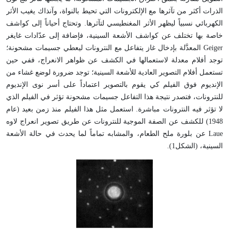
الذرات أكثر من تآثرها مع الإلكترونات التي تحيط بالنواة، وآنذاك يغيب الأثر
الكهربائي نسبياً ليظهر الأثر المغنطيسي لتآثرها. وتحتاج أحياناً إلى كواشف
خاصة بها تختلف عن كواشف الأشعة السينية، فإضافة إلى عدّادات غايغر
Geiger المعدَّلة بإدخال غاز يتفاعل مع النترونات ليعطي جسيمات مشحونة؛
توجد أفلام معدلة لاستعمالها في الكشف عن ظواهر الانعراج، ففي حين
تستعمل أفلام التصوير العادية للأشعة السينية؛ توجد ضرورة لوضع غشاء من
الإنديوم فوق الفيلم كي يقوم بالتصوير اعتماداً على أسر نوى الإنديوم
للنترونات، فتصدر نتيجة هذا التفاعل جسيمات مشحونة تؤثر في الفيلم الذي
لا تؤثر فيه النترونات مباشرة. استعمل مثل هذا الفيلم منذ زمن بعيد (عام
1948) للكشف عن الصفة الموجية للنترونات عن طريق تصوير انعراج لاوه
Laue عن بلورة ملح الطعام، والمشابه تماماً لما يحدث في حالة الأشعة
السينية، (الشكل1).