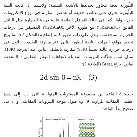
البلُّورية بدقة تتجاوز تحديدها بالأشعة السينية؛ ولاسيما إذا كانت البنية
البلُّورية تحتوي على عناصر خفيفة أو عناصر متقاربة في توزع الإلكترونات
حول نواها، كما في حالة النواقل الفائقة عالية درجة الحرارة مثل الناقل
الفائق YbBa2Cu3O7 مع طوره الآخر Yb2BaCuO5 المستقر في درجات
الحرارة المنخفضة، ويدل على ذلك ظهور قمم إضافية (الشكل 2)؛ مما يتيح
تحديد مواقع الذرات التابعة للطور الثاني عند مقارنة الطيفين: الأول في
درجات حرارة عالية نسبياً (95K) مقارنة بالطيف الثاني عند الدرجة (10K).
تمثل القمم شِدَّات النترونات المقابلة لاتجاهات التبعثر العظمى θ المحققة
لقانون براغ Bragg (العلاقة 3):
حيث: d التباعد بين مجموعة المستويات المتوازية التي أدت إلى شدة
عظمى المقابلة للزاوية θ، وλ طول موجة النترونات المقابلة، و n عدد
صحيح يبدأ بالواحد.