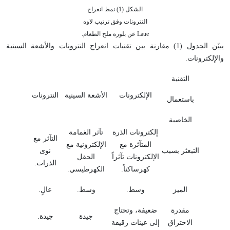
الشكل (1) نمط انعراج
النترونات وفق ترتيب لاوه
Laue عن بلورة ملح الطعام.
يبيّن الجدول (1) مقارنة بين تقنيات انعراج النترونات والأشعة السينية
والإلكترونات.
التقنية
الإلكترونات
الأشعة السينية
النترونات
باستعمال
الخاصية
إلكترونات الذرة
تآثر الغمامة
التآثر مع
المتآثرة مع
الإلكترونية مع
التبعثر بسبب
نوى
الإلكترونات تآثراً
الحقل
الذرات.
كهرساكناً.
الكهرطيسي.
الميز
وسط.
وسط.
عالٍ.
مقدرة
ضعيفة، وتحتاج
جيدة
جيدة.
الاختراق
إلى عينات رقيقة