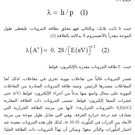
حيث h ثابت بلانك؛ وبالتالي فهو يتعلق بطاقة النترونات، فيُعطى طول
الموجة مقدراً بالأنغستروم Å بدلالته بالعلاقة (2):
حيث: E طاقة النترونات مقدرة بالإلكترون- فولط.
تصدر النترونات غالباً من تفاعلات نووية تجري في مفاعلات، لذلك تُعدّ
المفاعلات مصدرها الرئيس. وتمتد طاقة النترونات الصادرة من التفاعلات
النووية على مجال واسع منها بدءاً من أجزاء الإلكترون- فولط (eV) حتى
عشرات الميغا إلكترون- فولط. تسمى النترونات ذات الطاقة المقاربة
لـ0,02eV «النترونات الحرارية»؛ لأنها من مرتبة الطاقة الحرارية التي
تصادف عند درجة حرارة الغرفة، وهي التي تقابل طول موجة من مرتبة
الأبعاد بين الذرات في البلُّورة، 10-10 m، لذلك فإن هذه النترونات مفيدة عند
اختبار البلُّورات والتآثر معها؛ ويمكن أن تهدّأ النترونات ذات الطاقة العليا؛