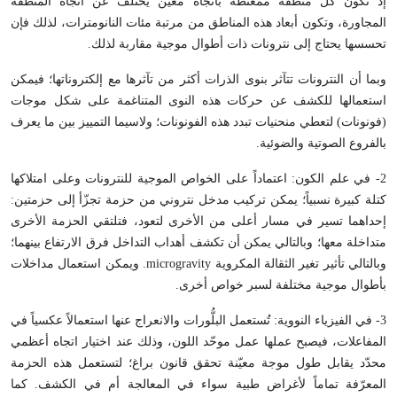
إذ تكون كل منطقة ممغنطة باتجاه معيّن يختلف عن اتجاه المنطقة
المجاورة، وتكون أبعاد هذه المناطق من مرتبة مئات النانومترات، لذلك فإن
تحسسها يحتاج إلى نترونات ذات أطوال موجية مقاربة لذلك.
وبما أن النترونات تتآثر بنوى الذرات أكثر من تآثرها مع إلكتروناتها؛ فيمكن
استعمالها للكشف عن حركات هذه النوى المتناغمة على شكل موجات
(فونونات) لتعطي منحنيات تبدد هذه الفونونات؛ ولاسيما التمييز بين ما يعرف
بالفروع الصوتية والضوئية.
2- في علم الكون: اعتماداً على الخواص الموجية للنترونات وعلى امتلاكها
كتلة كبيرة نسبياً؛ يمكن تركيب مدخل نتروني من حزمة تجزّأ إلى حزمتين:
إحداهما تسير في مسار أعلى من الأخرى لتعود، فتلتقي الحزمة الأخرى
متداخلة معها؛ وبالتالي يمكن أن تكشف أهداب التداخل فرق الارتفاع بينهما؛
وبالتالي تأثير تغير الثقالة المكروية microgravity. ويمكن استعمال مداخلات
بأطوال موجية مختلفة لسبر خواص أخرى.
3- في الفيزياء النووية: تُستعمل البلُّورات والانعراج عنها استعمالاً عكسياً في
المفاعلات، فيصبح عملها عمل موحّد اللون، وذلك عند اختيار اتجاه أعظمي
محدّد يقابل طول موجة معيّنة تحقق قانون براغ؛ لتستعمل هذه الحزمة
المعرّفة تماماً لأغراض طبية سواء في المعالجة أم في الكشف. كما