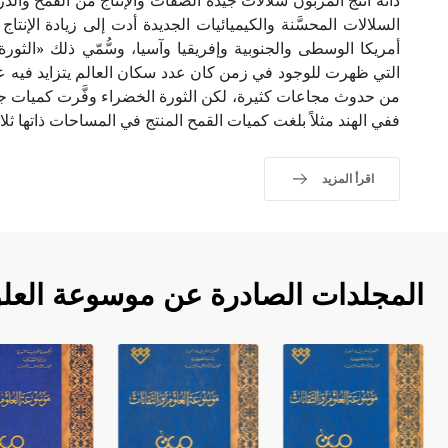
ذاته أنتج المربون سلالات جيدة الصفات والإنتاج من القمح والذ
السلالات المحسَّنة والكيميائيات الجديدة أدت إلى زيادة الإنت
التي ظهرت للوجود في زمن كان عدد سكان العالم يتزايد فيه 
من حدوث مجاعات كثيرة، لكن الثورة الخضراء وفَّرت كميات جيد
ففي الهند مثلاً بلغت كميات القمح المنتج في المساحات ذاتها ثلا
اقرأ المزيد
المجلدات الصادرة عن موسوعة العلو