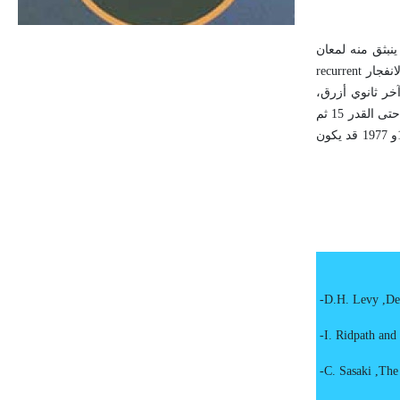
الحجم ويسمى الش
تقريباً، ولكن ينبثق منه لمعان
انفجار
recurrent
خر ثانوي أزرق،
من هذه الكوكبة، فهو نجم عملاق أصفر يبعد 7000 سنة ضوئية عن الأرض، وهو من القدر 6، ويتناقص قدره دورياً حتى القدر 15 ثم
يتزايد ببط خلال الأشهر السبعة اللاحقة. وعلى الرغم من حصول انخفاضات صغيرة في اللمعان غير منتظمة، حصلت هبوطات حادة في الأعوام 1962و 1972و 1977 قد يكون
-
D.H. Levy
,
De
-
I. Ridpath and
-
C. Sasaki
,
The 