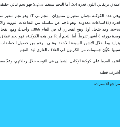
عملاق برتقالي اللون قدره 5.4. أما النجم سيغما
Sigma
فهو نجم ثنائي حقيقي، 
وفي هذه الكوكبة نجمان متغيران متميزان: النجم تي
T
؛ وهو نجم متغير مت
قدره (2) لساعات معدودة، وهو ناجم عن سلسلة من التفاعلات النووية والانفجار اللاحق بها. ويعد النجم تي
novae
. وقد سُجل أول وهج انفجاري له في العام 1866، وأحدثُ وهج انفجاري له في العام 1946. إن النجم
ومدة دورته 8 أشهر تقريباً. أما النجم أر
R
سببها تكوُّن جسيمات من الكربون في الغلاف الغازي لهذا النجم.
اعتمد القدما على كوكبة الإكليل الشمالي في التوجه خلال رحلاتهم، وعدّ بع
أشرف قطنة
مراجع للاستزادة: