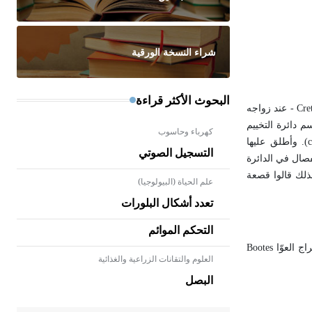
شراء النسخة الورقية
البحوث الأكثر قراءة
Cre
- عند زواجه
 دائرة التخييم
كهرباء وحاسوب
). وأطلق عليها
التسجيل الصوتي
فصال في الدائرة
ذلك قالوا قصعة
علم الحياة (البيولوجيا)
تعدد أشكال البلورات
التحكم الموائم
ج العوّا
Bootes
العلوم والتقانات الزراعية والغذائية
- هل تعلم أن الأبلق نوع من الفنون
الهندسية التي ارتبطت بالعمارة
البصل
الإسلامية في بلاد الشام ومصر خاصة،
حيث يحرص المعمار على بناء مداميكه