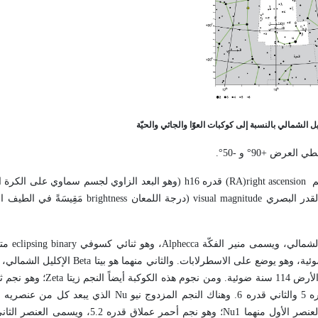
ض +90° و -50°.
right ascension
(
RA
) قدره 16
h
(وهو البعد الزاوي لجسم سماوي على الكرة ا
visual magnitude
(درجة اللمعان
brightness
مَقِيسَةً في الطيف ا
لشمالي، ويسمى منير الفكّة
Alphecca
، وهو ثنائي كسوفي
eclipsing binary
متأ
Beta
الإكليل الشمالي،
Zeta
؛ وهو نجم ث
Nu
عنصر الأول منهما
Nu1
؛ وهو نجم أحمر عملاق قدره 5.2، ويسمى العنصر الثاني