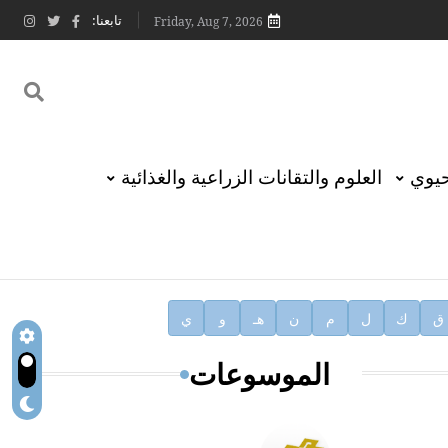
تابعنا:
Friday, Aug 7, 2026
حيوي
العلوم والتقانات الزراعية والغذائية
ق
ك
ل
م
ن
هـ
و
ي
الموسوعات