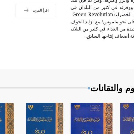
رة والرز وغيرها، ومن ثم فإن تلك
اج ووفرته في كثير من البلدان في
اقرأ المزيد
أمريكا الوسطى والجنوبية وإفريقيا وآسيا، وسُّمّي ذلك «الثورة الخضراء»Green Revolution
على نحو ملموس؛ مع تزايد الخوف
ة من الغذاء في كثير من البلاد،
ثة أضعاف إنتاجها السابق.
م والتقانات