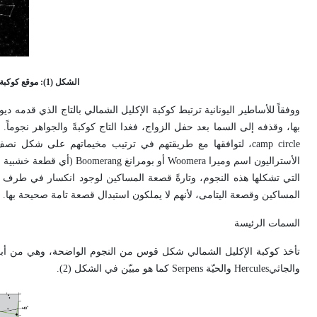
الشكل (1): موقع كوكبة الإكليل الشمالي بالنسبة إلى كوكبة الدب الأكبر
ووفقاً للأساطير اليونانية ترتبط كوكبة الإكليل الشمالي بالتاج الذي قدمه 
بها، وقذفه إلى السما بعد حفل الزواج، فغدا التاج كوكبةً والجواهر نجوماً.
camp circle
، لتوافقها مع طريقتهم في ترتيب مخيماتهم على شكل نصف 
الأستراليون اسم وميرا
Woomera
أو بومرانغ
Boomerang
(أي قطعة خشبية ملت
التي تشكلها هذه النجوم، وتارةً قصعة المساكين لوجود انكسار في طرف 
المساكين وقصعة اليتامى، لأنهم لا يملكون استبدال قصعة تامة صحيحة بها.
السمات الرئيسة
تأخذ كوكبة الإكليل الشمالي شكل قوس من النجوم الواضحة، وهي من أبرا
والجاثي
Hercules
والحيّة
Serpens
كما هو مبيّن في الشكل (2).