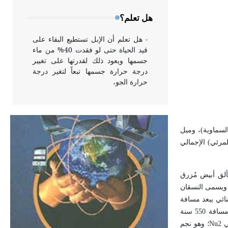
وخاصة في الواجهات
هل تعلم؟
- هل تعلم أن الإبل تستطيع البقاء على
قيد الحياة حتى لو فقدت 40% من ماء
جسمها ويعود ذلك لقدرتها على تغيير
درجة حرارة جسمها تبعاً لتغير درجة
حرارة الجو،
- هل تعلم أن أبقراط كتب في الطب
أربعة مؤلفات هي: الحكم، الأدلة، تنظيم
لسماوية)، وميل
التغذية، ورسالته في جروح الرأس.
لمرئي) الإجمالي
ويعود له الفضل بأنه حرر الطب من
الدين والفلسفة.
لق أبيض مُزرق
 ويسمى النسقان
- هل تعلم أن المرجان إفراز حيواني
نائي يبعد مسافة
يتكون في البحر ويتركب من مادة
الذي يبعد كل من عنصريه مسافة 550 سنة
كربونات الكلسيوم، وهو أحمر أو شديد
الحمرة وهو أجود أنواعه، ويمتاز بكبر
Nu2
؛ وهو نجم