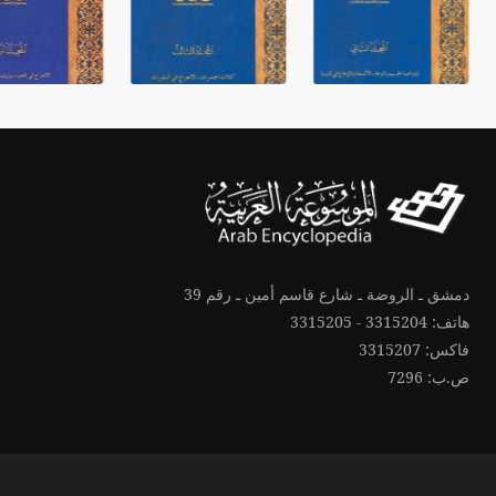
دمشق ـ الروضة ـ شارع قاسم أمين ـ رقم 39
هاتف: 3315204 - 3315205
فاكس: 3315207
ص.ب: 7296