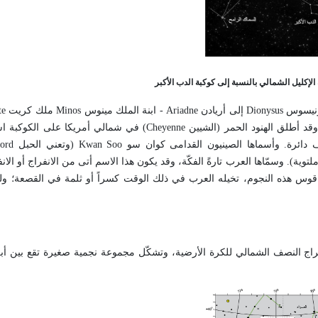
ديونيسوس
Dionysus
إلى أريادن
Ariadne
- ابنة الملك مينوس
Minos
ملك كريت
te
 وقد أطلق الهنود الحمر (الشيين
Cheyenne
) في شمالي أمريكا على الكوكبة اسم
دائرة. وأسماها الصينيون القدامى كوان سو
Kwan Soo
(وتعني الحبل
cord
وية). وسمّاها العرب تارةً الفكّة، وقد يكون هذا الاسم أتى من الانفراج أو الان
قوس هذه النجوم، تخيله العرب في ذلك الوقت كسراً أو ثلمة في القصعة؛ ول
ج النصف الشمالي للكرة الأرضية، وتشكّل مجموعة نجمية صغيرة تقع بين أبرا