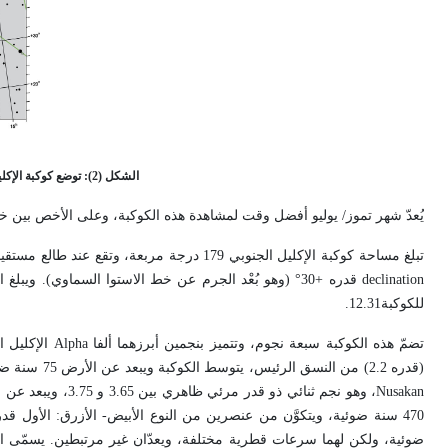
الشكل (2): توضع كوكبة الإكليل الشمالي بالنسبة إلى كوكبات العوّا والجاثي والحيّة
يُعدّ شهر تموز/ يوليو أفضل وقت لمشاهدة هذه الكوكبة، وعلى الأخص بين خطي العر
تبلغ مساحة كوكبة الإكليل الجنوبي 179 درجة مربعة، وتقع عند طالع مستقيم
declination
قدره +30° (وهو بُعْد الجرم عن خط الاستوا السماوي). ويبلغ القدر البصري
للكوكبة12.31.
تضمّ هذه الكوكبة سبعة نجوم، وتتميز بنجمين أبرزهما ألفا
Alpha
الإكليل ا
(قدره 2.2) من النسق الرئيس، يتوسط الكوكبة ويبعد عن الأرض 75 سنة ضوئية، وهو يوضع على الاسطرلابات. والثاني منهما هو بيتا
Nusakan
، وهو نجم ثنائي ذو قدر مرئي ظاهري بين 3.65 و 3.75، ويبعد عن الأرض 114 سنة ضوئية. ومن نجوم هذه الكوكبة أيضاً النجم زيتا
470 سنة ضوئية، ويتكوَّن من عنصرين من النوع الأبيض- الأزرق: الأول قدره 5 والثاني قدره 6. وهناك النجم المزدوج نيو
ضوئية، ولكن لهما سرعات قطرية مختلفة، ويعدّان غير مرتبطين. يسمّى ال