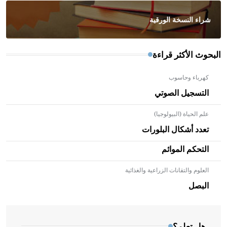
شراء النسخة الورقية
البحوث الأكثر قراءة
كهرباء وحاسوب
التسجيل الصوتي
علم الحياة (البيولوجيا)
تعدد أشكال البلورات
التحكم الموائم
العلوم والتقانات الزراعية والغذائية
- هل تعلم أن الأبلق نوع من الفنون الهندسية التي ارتبطت
بالعمارة الإسلامية في بلاد الشام ومصر خاصة، حيث يحرص
البصل
المعمار على بناء مداميكه وخاصة في الواجهات
هل تعلم؟