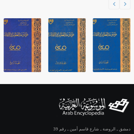
دمشق ـ الروضة ـ شارع قاسم أمين ـ رقم 39