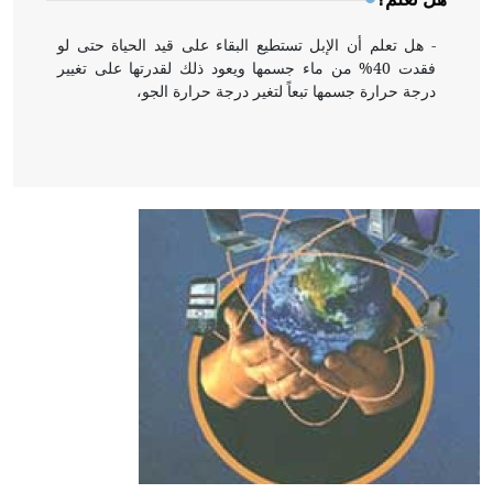
- هل تعلم أن الإبل تستطيع البقاء على قيد الحياة حتى لو
فقدت 40% من ماء جسمها ويعود ذلك لقدرتها على تغيير
درجة حرارة جسمها تبعاً لتغير درجة حرارة الجو،
- هل تعلم أن أبقراط كتب في الطب أربعة مؤلفات هي:
الحكم، الأدلة، تنظيم التغذية، ورسالته في جروح الرأس.
ويعود له الفضل بأنه حرر الطب من الدين والفلسفة.
- هل تعلم أن المرجان إفراز حيواني يتكون في البحر ويتركب
من مادة كربونات الكلسيوم، وهو أحمر أو شديد الحمرة وهو
أجود أنواعه، ويمتاز بكبر الحجم ويسمى الش