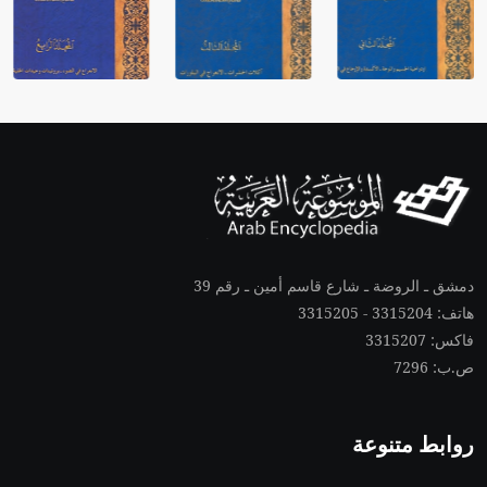
دمشق ـ الروضة ـ شارع قاسم أمين ـ رقم 39
هاتف: 3315204 - 3315205
فاكس: 3315207
ص.ب: 7296
روابط متنوعة