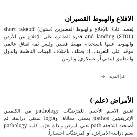
الاقلاع والهبوط القصيران
يُقصد عادةً بالإقلاع والهبوط القصيرين (ستول) short takeoff
and landing (STOL) قدرة الطائرة على الإقلاع عن الأرض
والهبوط عليها باستخدام مهبط قصير. وليس ثمة اتفاق عالمي
موحَّد على التعريف، إذ يختلف باختلاف الهيئات الناظمة والدول
والتطبيق (مدني أو عسكري) والزمن.
اقرأ المزيد
الأمراض (علم-)
اشتق الاسم الأجنبي للمَرَضيَّات pathology من الكلمتين
الإغريقيتين pathos بمعنى معاناة، وlogia بمعنى دراسة. ثم
أصبحت اللاحقة path تعني المرض وبذاك تعرّب كلمة pathology
بعلم دراسة الأمراض، أو المرضيَّات اختصاراً.