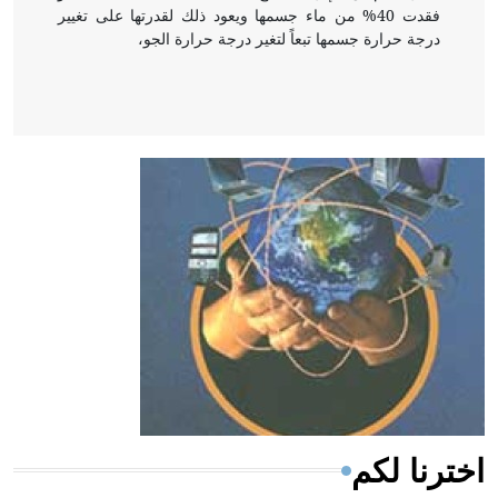
فقدت 40% من ماء جسمها ويعود ذلك لقدرتها على تغيير
درجة حرارة جسمها تبعاً لتغير درجة حرارة الجو،
- هل تعلم أن أبقراط كتب في الطب أربعة مؤلفات هي:
الحكم، الأدلة، تنظيم التغذية، ورسالته في جروح الرأس.
ويعود له الفضل بأنه حرر الطب من الدين والفلسفة.
- هل تعلم أن المرجان إفراز حيواني يتكون في البحر ويتركب
من مادة كربونات الكلسيوم، وهو أحمر أو شديد الحمرة وهو
أجود أنواعه، ويمتاز بكبر الحجم ويسمى الش
اخترنا لكم